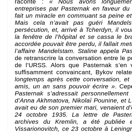
raconte :
« Nous avons longuemen
entreprises par Pasternak en faveur du p
fait un miracle en commuant sa peine et
Mais cela n’avait pas guéri Mande
persécution, et, arrivé à Tcherdyn, il vou
la fenêtre de l’hôpital et se cassa le br
accordée pouvait être perdu, il fallait met
l’affaire Mandelstam. Staline appela Pa
de retranscrire la conversation entre le p
de l’URSS. Alors que Pasternak s’en 
suffisamment convaincant, Bykov relat
longtemps après cette conversation, et r
amis, un an sans pouvoir écrire »
. Cep
Pasternak s’adressait personnellemen
d’Anna Akhmatova, Nikolaï Pounine, et Lev
avait eu de son premier mari, venaient d’
24 octobre 1935. La lettre de Paste
archives du Kremlin, a été publiée 
Vissarionovitch, ce 23 octobre à Leningr