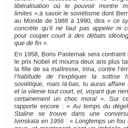
libéralisation où le pouvoir montre
limites »
,à savoir le soviétisme dont Be
au Monde de 1988 à 1990, dira
« ce sy
concrète qu’il ne faut pas appeler ni
pour couper court à des débats idéolog
que de fin ».
En 1958, Boris Pasternak sera contraint p
le prix Nobel et mourra deux ans plus ta
la fille de sa maîtresse, Irina, contre l’é
l’habitude de t’expliquer la sottise
soviétique, mais là-bas, tu auras affaire
et la vilenie tout court, et, voyant que ri
certainement un choc moral »
. Sur ce
rapporte encore :
« Au temps du dégel,
Staline se trouve dans une convers
Ivinskaïa en 1956 : « Longtemps un fou 