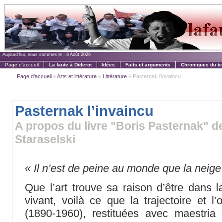
Aujourd'hui, nous sommes le :
8 Août 2026
Page d'accueil
La faute à Diderot
Idées
Faits et arguments
Chroniques du t
Page d'accueil
»
Arts et littérature
»
Littérature
» Pasternak l’invaincu
Pasternak l’invaincu
A propos du livre "Boris Pasternak" d
Staraselski
« Il n’est de peine au monde que la neige
Que l’art trouve sa raison d’être dans l
vivant, voilà ce que la trajectoire et 
(1890-1960), restituées avec maestri