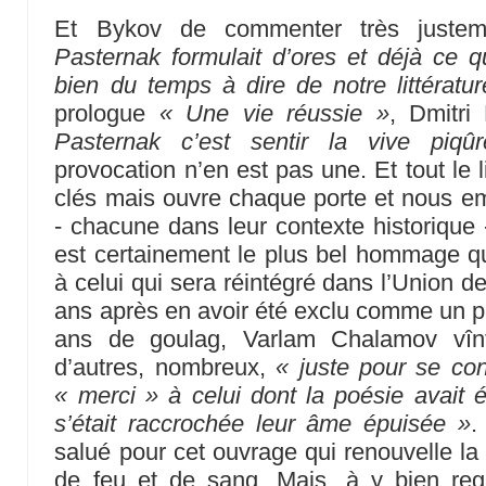
Et Bykov de commenter très justem
Pasternak formulait d’ores et déjà ce 
bien du temps à dire de notre littérat
prologue
« Une vie réussie »
, Dmitri
Pasternak c’est sentir la vive piq
provocation n’en est pas une. Et tout le 
clés mais ouvre chaque porte et nous 
- chacune dans leur contexte historique 
est certainement le plus bel hommage qu
à celui qui sera réintégré dans l’Union d
ans après en avoir été exclu comme un pa
ans de goulag, Varlam Chalamov vîn
d’autres, nombreux,
« juste pour se con
« merci » à celui dont la poésie avait é
s’était raccrochée leur âme épuisée »
.
salué pour cet ouvrage qui renouvelle la
de feu et de sang. Mais, à y bien rega