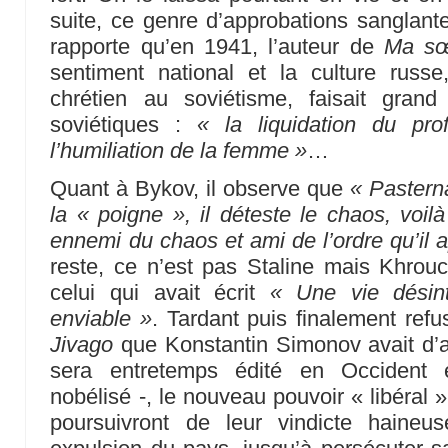
suite, ce genre d’approbations sanglant
rapporte qu’en 1941, l’auteur de
Ma sœ
sentiment national et la culture rus
chrétien au soviétisme, faisait gra
soviétiques :
« la liquidation du pro
l’humiliation de la femme »
…
Quant à Bykov, il observe que
« Pasterna
la « poigne », il déteste le chaos, voilà
ennemi du chaos et ami de l’ordre qu’il 
reste, ce n’est pas Staline mais Khrou
celui qui avait écrit
« Une vie désin
enviable »
. Tardant puis finalement ref
Jivago
que Konstantin Simonov avait d’a
sera entretemps édité en Occident
nobélisé -, le nouveau pouvoir « libéral »
poursuivront de leur vindicte haine