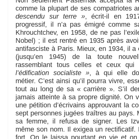
Non seulement Pasternak accepta la R
comme la plupart de ses compatriotes arti
descendu sur terre »
, écrit-il en 19
progressif, il n’a pas émigré comme s
Khrouchtchev, en 1958, de ne pas l’exile
Nobel) ; il est rentré en 1935 après avo
antifasciste à Paris. Mieux, en 1934, il a
(jusqu’en 1945) de la toute nouvel
rassemblant tous celles et ceux qu
l’édification socialiste »
, à qui elle do
métier. C’est ainsi qu’il pourra vivre, es
tout au long de sa « carrière ». S’il de
jamais atteinte à sa propre dignité. On 
une pétition d’écrivains approuvant la c
sept personnes jugées traîtres au pays. 
sa femme, il refusa de signer. Les Izv
même son nom. Il exigea un rectificatif. 
fort. On le laissa pourtant en vie et on