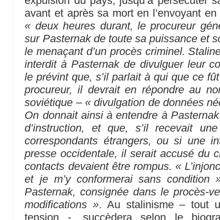
expulsion du pays, jusqu’à persécuter s
avant et après sa mort en l’envoyant e
« deux heures durant, le procureur gén
sur Pasternak de toute sa puissance et so
le menaçant d’un procès criminel. Stalin
interdit à Pasternak de divulguer leur c
le prévint que, s’il parlait à qui que ce f
procureur, il devrait en répondre au n
soviétique – « divulgation de données né
On donnait ainsi à entendre à Pasternak q
d’instruction, et que, s’il recevait un
correspondants étrangers, ou si une in
presse occidentale, il serait accusé du 
contacts devaient être rompus. « L’injonc
et je m’y conformerai sans condition »
Pasternak, consignée dans le procès-ver
modifications »
. Au stalinisme – tout
tension -, succèdera selon le biog