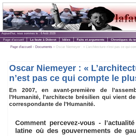
Aujourd'hui, nous sommes le :
6 Août 2026
Page d'accueil
La faute à Diderot
Idées
Faits et arguments
Chroniques du t
Page d'accueil
»
Documents
» Oscar Niemeyer : « L’architecture n’est pas ce qui comp
Oscar Niemeyer : « L’architec
n’est pas ce qui compte le plu
En 2007, en avant-première de l’assem
l’Humanité, l’architecte brésilien qui vient d
correspondante de l’Humanité.
Comment percevez-vous - l’actualité
latine où des gouvernements de g