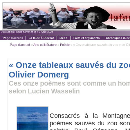
Aujourd'hui, nous sommes le :
7 Août 2026
Page d'accueil
La faute à Diderot
Idées
Faits et arguments
Chroniques du t
Page d'accueil
»
Arts et littérature
»
Poésie
» « Onze tableaux sauvés du zoo » de Ol
« Onze tableaux sauvés du zo
Olivier Domerg
Ces onze poèmes sont comme un hom
selon Lucien Wasselin
Consacrés à la Montagne
poèmes sauvés du zoo so