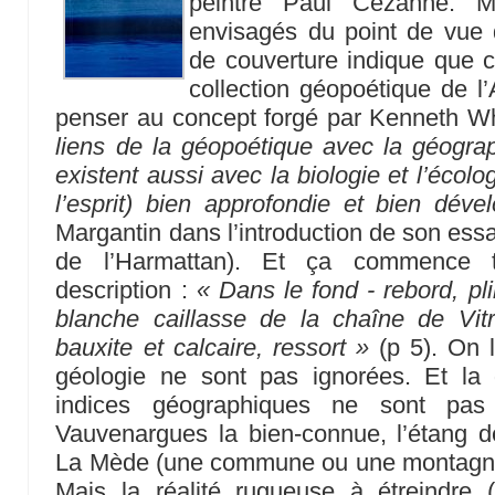
peintre Paul Cézanne. Ma
envisagés du point de vue d
de couverture indique que c
collection géopoétique de l’
penser au concept forgé par Kenneth Wh
liens de la géopoétique avec la géograp
existent aussi avec la biologie et l’écolo
l’esprit) bien approfondie et bien déve
Margantin dans l’introduction de son essai
de l’Harmattan). Et ça commence t
description :
« Dans le fond - rebord, pl
blanche caillasse de la chaîne de Vitr
bauxite et calcaire, ressort »
(p 5). On l
géologie ne sont pas ignorées. Et la d
indices géographiques ne sont pas
Vauvenargues la bien-connue, l’étang d
La Mède (une commune ou une montagne
Mais la réalité rugueuse à étreindre