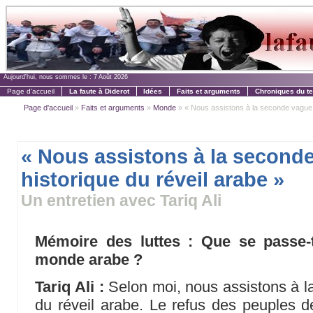
Aujourd'hui, nous sommes le :
7 Août 2026
Page d'accueil
La faute à Diderot
Idées
Faits et arguments
Chroniques du t
Page d'accueil
»
Faits et arguments
»
Monde
» « Nous assistons à la seconde vague hi
« Nous assistons à la second
historique du réveil arabe »
Un entretien avec Tariq Ali
Mémoire des luttes : Que se passe-t
monde arabe ?
Tariq Ali :
Selon moi, nous assistons à l
du réveil arabe. Le refus des peuples d