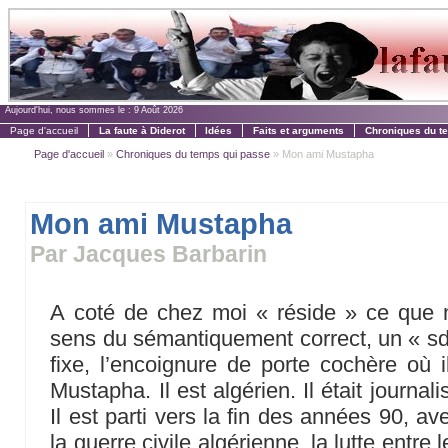
Aujourd'hui, nous sommes le :
9 Août 2026
Page d'accueil
La faute à Diderot
Idées
Faits et arguments
Chroniques du t
Page d'accueil
»
Chroniques du temps qui passe
» Mon ami Mustapha
Mon ami Mustapha
Par Jacques Barbarin
A coté de chez moi « réside » ce que 
sens du sémantiquement correct, un « sdf 
fixe, l’encoignure de porte cochère où il 
Mustapha. Il est algérien. Il était journal
Il est parti vers la fin des années 90, a
la guerre civile algérienne, la lutte entre