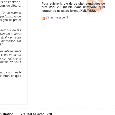
s de l’estrade.
Pour suivre la vie de ce site, syndiquez ce
ours de clôture.
flux RSS 2.0 (lisible dans n'importe quel
lecteur de news au format XML/RSS).
. Car le silence
 parlons pas de
S'inscrire à ce fil
igna le prélat
ceux qui ne les
 Disons-le sans
 Et il y en aura
ie de masse. Un
."
es intellectuels
. C’est vous qui
 convaincre, il
inutile de vous
aqua son fusil-
e bras, ce qu’il
istration
Site réalisé avec
SPIP