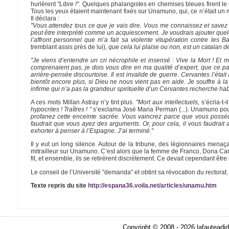
hurlèrent
"Libre !"
. Quelques phalangistes en chemises bleues firent le 
Tous les yeux étaient maintenant fixés sur Unamuno, qui, ce n’était un m
Il déclara :
"Vous attendez tous ce que je vais dire. Vous me connaissez et savez qu
peut être interprété comme un acquiescement. Je voudrais ajouter quelq
l’affront personnel que m’a fait sa violente vitupération contre le
tremblant assis près de lui)
, que cela lui plaise ou non, est un catalan 
"Je viens d’entendre un cri nécrophile et insensé : Vive la Mort ! Et 
comprenaient pas, je dois vous dire en ma qualité d’expert, que ce p
arrière-pensée discourtoise. Il est invalide de guerre. Cervantes l’éta
bientôt encore plus, si Dieu ne nous vient pas en aide. Je souffre à 
infirme qui n’a pas la grandeur spirituelle d’un Cervantes recherche hab
A ces mots Millan Astray n’y tint plus.
"Mort aux intellectuels,
s’écria-t-i
hypocrites ! Traîtres ! "
s’exclama José Maria Perman (...). Unamuno pour
profanez cette enceinte sacrée. Vous vaincrez parce que vous posséde
faudrait que vous ayez des arguments. Or, pour cela, il vous faudrait
exhorter à penser à l’Espagne. J’ai terminé."
Il y eut un long silence. Autour de la tribune, des légionnaires mena
mitrailleur sur Unamuno. C’est alors que la femme de Franco, Dona Carme
fit, et ensemble, ils se retirèrent discrètement. Ce devait cependant être
Le conseil de l’Université "demanda" et obtint sa révocation du rectorat
Texte repris du site
http://espana36.voila.net/articles/unamu.htm
Copyright © 2008 - 2026 lafauteadid