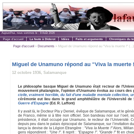
Aujourd'hui, nous sommes le :
9 Août 2026
Page d'accueil
La faute à Diderot
Idées
Faits et arguments
Chroniques du t
Page d'accueil
»
Documents
» Miguel de Unamuno répond au "Viva la muerte !" (...)
Miguel de Unamuno répond au "Viva la muerte !
12 octobre 1936, Salamanque
Le philosophe basque Miguel de Unamuno était recteur de l’Univers
mouvement phalangiste, l’opinion d’Unamuno évolua au cours des pr
civile, vraiment horrible, du fait d’une maladie mentale collective, 
cérémonie eut lieu dans le grand amphithéâtre de l’Université de 
Guerre d’Espagne
(Ed. R. Laffont)
Il y avait là, le Docteur Pla y Deniel, évêque de Salamanque, et le génér
de Franco, même si à titre non officiel. Son bandeau noir sur l’oeil, s
présidence, il était occupé par Unamuno, le recteur de l’Université. 
depuis peu dans le palais épiscopal de Salamanque, sur l’invitation du 
lança la devise de la Légion Etrangère :
"Viva la Muerte !"
Alors, Millan
gens répondirent :
"Une !"
. Il reprit :
"Espagne !"
.
"Grande !"
fit en cho