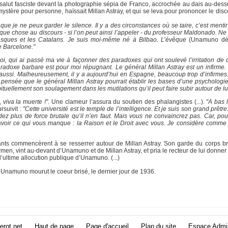
salut fasciste devant la photographie sépia de Franco, accrochée au dais au-dessu
ystère pour personne, haïssait Millan Astray, et qui se leva pour prononcer le disc
e je ne peux garder le silence. Il y a des circonstances où se taire, c’est mentir
ue chose au discours - si l’on peut ainsi l’appeler - du professeur Maldonado. Ne
s Basques et les Catalans. Je suis moi-même né à Bilbao. L’évêque
(Unamuno dés
de Barcelone."
moi, qui ai passé ma vie à façonner des paradoxes qui ont soulevé l’irritation de 
aradoxe barbare est pour moi répugnant. Le général Millan Astray est un infirme.
it aussi. Malheureusement, il y a aujourd’hui en Espagne, beaucoup trop d’infirmes.
la pensée que le général Millan Astray pourrait établir les bases d’une psycholog
ituellement son soulagement dans les mutilations qu’il peut faire subir autour de lui
l,
viva la muerte !"
. Une clameur l’assura du soutien des phalangistes (...).
"A bas l
suivit :
"Cette université est le temple de l’intelligence. Et je suis son grand prêtre
z plus de force brutale qu’il n’en faut. Mais vous ne convaincrez pas. Car, pour
 avoir ce qui vous manque : la Raison et le Droit avec vous. Je considère comme 
çants commencèrent à se resserrer autour de Millan Astray. Son garde du corps br
n, vint au-devant d’Unamuno et de Millan Astray, et pria le recteur de lui donner l
 l’ultime allocution publique d’Unamuno. (...)
. Unamuno mourut le coeur brisé, le dernier jour de 1936.
erot.net
Haut de page
Page d'accueil
Plan du site
Espace Admin