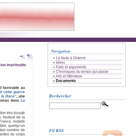
Navigation
»
La faute à Diderot
»
Idées
ion imprimable
»
Faits et arguments
»
Chroniques du temps qui passe
»
Arts et littérature
»
Documents
d favorable au
it cette guerre
Rechercher
 la Race"
, une
 Thomas dans
La
ller très écouté
 fauteuil de la
ranco, installé
éâtre, quelqu’un
Fil RSS
rtain nombre de
gardes du corps