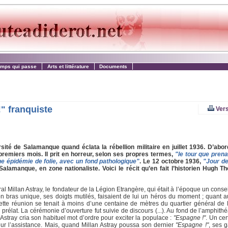
emps qui passe
Arts et littérature
Documents
" franquiste
Vers
ité de Salamanque quand éclata la rébellion militaire en juillet 1936. D’abor
emiers mois. Il prit en horreur, selon ses propres termes,
"le tour que prena
une épidémie de folie, avec un fond pathologique"
. Le 12 octobre 1936,
"Jour de
Salamanque, en zone nationaliste. Voici le récit qu’en fait l’historien Hugh
al Millan Astray, le fondateur de la Légion Etrangère, qui était à l’époque un consei
on bras unique, ses doigts mutilés, faisaient de lui un héros du moment ; quant au
Cette réunion se tenait à moins d’une centaine de mètres du quartier général de F
prélat. La cérémonie d’ouverture fut suivie de discours (...). Au fond de l’amphith
 Astray cria son habituel mot d’ordre pour exciter la populace :
"Espagne !"
. Un ce
eur l’assistance. Mais, quand Millan Astray poussa son dernier
"Espagne !"
, ses 