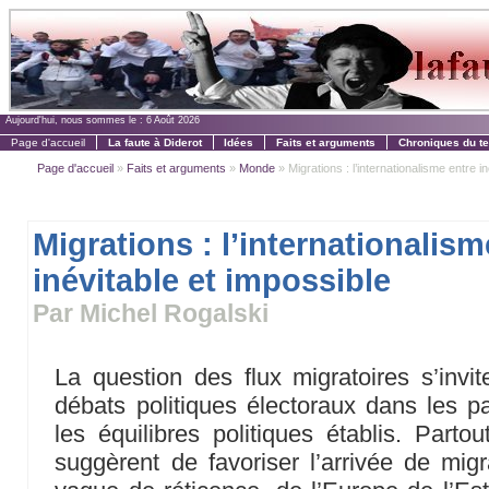
Aujourd'hui, nous sommes le :
6 Août 2026
Page d'accueil
La faute à Diderot
Idées
Faits et arguments
Chroniques du t
Page d'accueil
»
Faits et arguments
»
Monde
» Migrations : l’internationalisme entre iné
Migrations : l’internationalism
inévitable et impossible
Par Michel Rogalski
La question des flux migratoires s’inv
débats politiques électoraux dans les 
les équilibres politiques établis. Partou
suggèrent de favoriser l’arrivée de mi