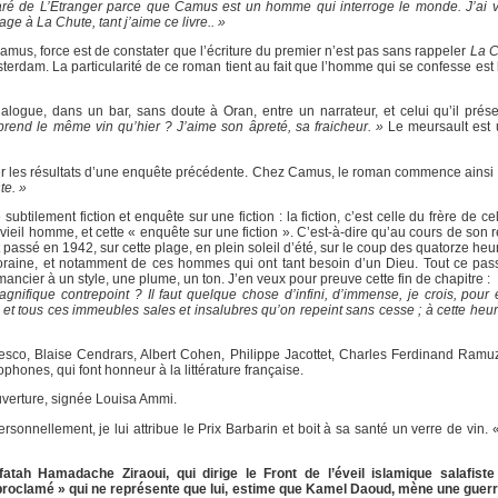
ré de L’Étranger parce que Camus est un homme qui interroge le monde. J’ai vo
ge à La Chute, tant j’aime ce livre.. »
mus, force est de constater que l’écriture du premier n’est pas sans rappeler
La C
erdam. La particularité de ce roman tient au fait que l’homme qui se confesse est l
ogue, dans un bar, sans doute à Oran, entre un narrateur, et celui qu’il pré
prend le même vin qu’hier ? J’aime son âpreté, sa fraicheur. »
Le meursault est u
ter les résultats d’une enquête précédente. Chez Camus, le roman commence ainsi
te. »
ilement fiction et enquête sur une fiction : la fiction, c’est celle du frère de cel
ieil homme, et cette « enquête sur une fiction ». C’est-à-dire qu’au cours de son ré
est passé en 1942, sur cette plage, en plein soleil d’été, sur le coup des quatorze heu
mporaine, et notamment de ces hommes qui ont tant besoin d’un Dieu. Tout ce pa
mancier à un style, une plume, un ton. J’en veux pour preuve cette fin de chapitre :
magnifique contrepoint ? Il faut quelque chose d’infini, d’immense, je crois, pour 
s et tous ces immeubles sales et insalubres qu’on repeint sans cesse ; à cette heur
co, Blaise Cendrars, Albert Cohen, Philippe Jacottet, Charles Ferdinand Ramuz,
phones, qui font honneur à la littérature française.
uverture, signée Louisa Ammi.
ersonnellement, je lui attribue le Prix Barbarin et boit à sa santé un verre de vin.
tah Hamadache Ziraoui, qui dirige le Front de l’éveil islamique salafist
oproclamé » qui ne représente que lui, estime que Kamel Daoud, mène une guerr