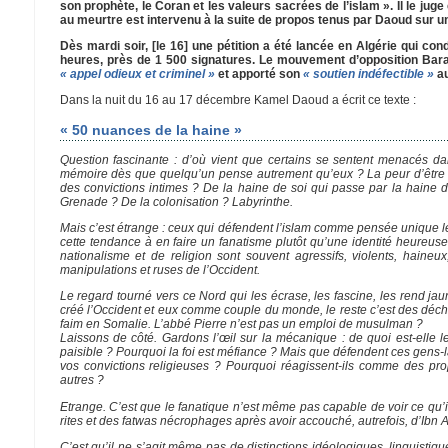
son prophète, le Coran et les valeurs sacrées de l’islam ». Il le jug
au meurtre est intervenu à la suite de propos tenus par Daoud sur une
Dès mardi soir, [le 16] une pétition a été lancée en Algérie qui co
heures, près de 1 500 signatures. Le mouvement d’opposition Baraka
« appel odieux et criminel »
et apporté son
« soutien indéfectible »
au
Dans la nuit du 16 au 17 décembre Kamel Daoud a écrit ce texte :
« 50 nuances de la haine »
Question fascinante : d’où vient que certains se sentent menacés dans
mémoire dès que quelqu’un pense autrement qu’eux ? La peur d’être dan
des convictions intimes ? De la haine de soi qui passe par la haine d
Grenade ? De la colonisation ? Labyrinthe.
Mais c’est étrange : ceux qui défendent l’islam comme pensée unique l
cette tendance à en faire un fanatisme plutôt qu’une identité heureus
nationalisme et de religion sont souvent agressifs, violents, haine
manipulations et ruses de l’Occident.
Le regard tourné vers ce Nord qui les écrase, les fascine, les rend ja
créé l’Occident et eux comme couple du monde, le reste c’est des déche
faim en Somalie. L’abbé Pierre n’est pas un emploi de musulman ?
Laissons de côté. Gardons l’œil sur la mécanique : de quoi est-elle 
paisible ? Pourquoi la foi est méfiance ? Mais que défendent ces gens-l
vos convictions religieuses ? Pourquoi réagissent-ils comme des pr
autres ?
Etrange. C’est que le fanatique n’est même pas capable de voir ce qu’il
rites et des fatwas nécrophages après avoir accouché, autrefois, d’Ibn Ar
C’est qu’il ne s’agit même pas de distinctions idéologiques, linguistiq