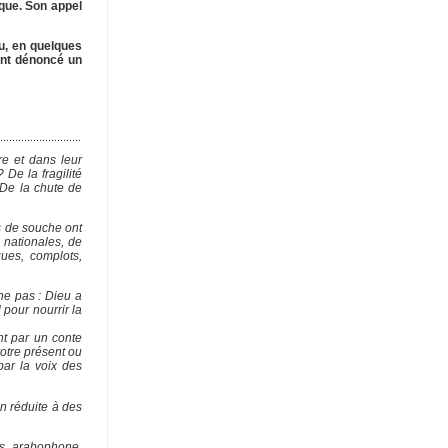
ique. Son appel
çu, en quelques
ment dénoncé un
re et dans leur
De la fragilité
 De la chute de
s de souche ont
 nationales, de
ques, complots,
ne pas : Dieu a
pour nourrir la
nt par un conte
otre présent ou
par la voix des
n réduite à des
ous, arabophone,