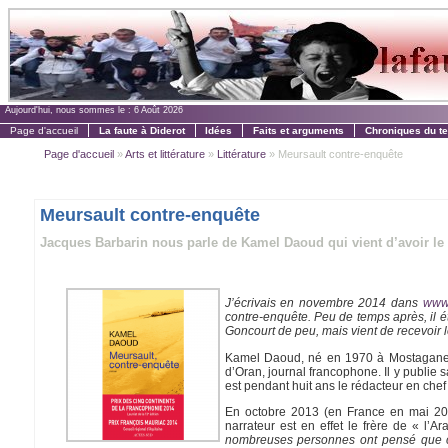
Aujourd'hui, nous sommes le :
6 Août 2026
Page d'accueil
La faute à Diderot
Idées
Faits et arguments
Chroniques du t
Page d'accueil
»
Arts et littérature
»
Littérature
» Meursault contre-enquête
Meursault contre-enquête
Jacques Barbarin nous parle de Kamel Daoud qui vient d’avoir le
J’écrivais en novembre 2014 dans
www.
contre-enquête
. Peu de temps après, il ét
Goncourt de peu, mais vient de recevoir 
Kamel Daoud, né en 1970 à Mostaganem, e
d’Oran, journal francophone. Il y publie 
est pendant huit ans le rédacteur en chef
En octobre 2013 (en France en mai 20
narrateur est en effet le frère de « l’A
nombreuses personnes ont pensé que c’é