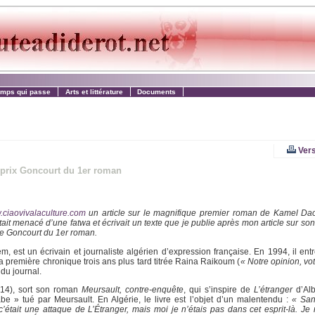
emps qui passe
Arts et littérature
Documents
Vers
 prix Goncourt du 1er roman
ciaovivalaculture.com
un article sur le magnifique premier roman de Kamel D
ait menacé d’une fatwa et écrivait un texte que je publie après mon article sur son liv
le Goncourt du 1er roman.
st un écrivain et journaliste algérien d’expression française. En 1994, il ent
sa première chronique trois ans plus tard titrée Raina Raikoum (
« Notre opinion, vo
 du journal.
14), sort son roman
Meursault, contre-enquête
, qui s’inspire de
L’étranger
d’Alb
rabe » tué par Meursault. En Algérie, le livre est l’objet d’un malentendu :
« Sans
tait une attaque de L’Étranger, mais moi je n’étais pas dans cet esprit-là. Je