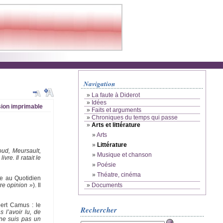
Navigation
»
La faute à Diderot
»
Idées
ion imprimable
»
Faits et arguments
»
Chroniques du temps qui passe
»
Arts et littérature
»
Arts
»
Littérature
aoud,
Meursault,
»
Musique et chanson
re. Il ratait le
»
Poésie
»
Théatre, cinéma
re au Quotidien
tre opinion »
). Il
»
Documents
ert Camus : le
Rechercher
 l’avoir lu, de
 ne suis pas un