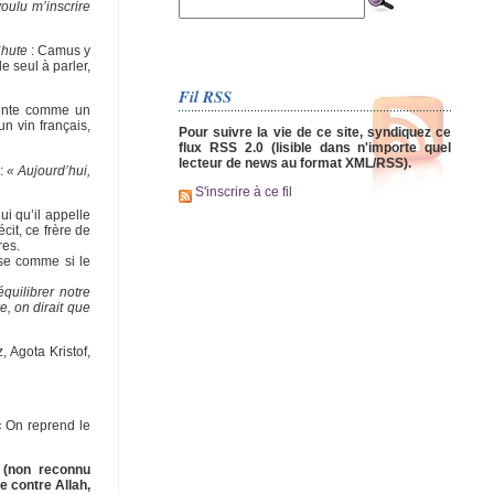
ulu m’inscrire
hute
: Camus y
e seul à parler,
Fil RSS
sente comme un
n vin français,
Pour suivre la vie de ce site, syndiquez ce
flux RSS 2.0 (lisible dans n'importe quel
lecteur de news au format XML/RSS).
 :
« Aujourd’hui,
S'inscrire à ce fil
ui qu’il appelle
cit, ce frère de
res.
sse comme si le
équilibrer notre
e, on dirait que
 Agota Kristof,
 « On reprend le
e (non reconnu
e contre Allah,