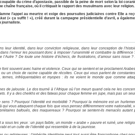
e coupable du crime d’apostasie, passible de la peine de mort selon la loi coran
 chaîne française, où il critiquait le rapport des musulmans avec leur religion.
ndamne l’appel au meurtre et exige des poursuites judiciaires contre Elle a re
t (« ça suffit ! »), créé durant la campagne présidentielle d’avril, a égale
 journaliste.
 leur identité, dans leur conviction religieuse, dans leur conception de l’histoi
s l’erreur les poussant donc à imposer l’unanimité et combattre la différence ? 
e l’Autre ? De toute une histoire d’échecs, de frustrations, d’amour sans issue ?
e font souvent avec haine et violence. Ceux qui se sentent et se proclament Arabe
e ou un choix de racine capable de récoltes. Ceux qui vous parlent de constantes
ux, ternes, infréquentables et myopes : ils ne voient le monde que comme atta
unes de jalousie. Le dos tourné à l’Afrique où l’on meurt quand cela ne les concer
ts. Il y a des cheikhs et des fatwas pour chaque femme en jupe, mais pas un seul 
le sens ? Pourquoi l’identité est morbidité ? Pourquoi la mémoire est un hurleme
à qui vous attaquent chaque fois que vous pensez différemment votre nationalité, v
opriétaires bafoués, des maquereaux ? Pourquoi se sentent-ils menacés autant 
 a sous les yeux : un pays faible, un monde « arabe » pauvre et ruiné, une religio
abi et un culte de l’identité qui ressemble à de la jaunisse.
ues ou religieuses : l’imbécile identitaire peut tout aussi être francophone chez n