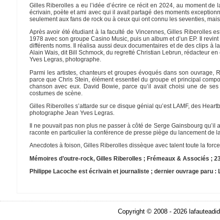
Gilles Riberolles a eu l’idée d’écrire ce récit en 2024, au moment de 
écrivain, poète et ami avec qui il avait partagé des moments exceptionn
seulement aux fans de rock ou à ceux qui ont connu les seventies, mais
Après avoir été étudiant à la faculté de Vincennes, Gilles Riberolles es
1978 avec son groupe Casino Music, puis un album et d’un EP. Il revint
différents noms. Il réalisa aussi deux documentaires et de des clips à l
Alain Wais, dit Bill Schmock, du regretté Christian Lebrun, rédacteur en
Yves Legras, photographe.
Parmi les artistes, chanteurs et groupes évoqués dans son ouvrage, R
parce que Chris Stein, élément essentiel du groupe et principal compo
chanson avec eux. David Bowie, parce qu’il avait choisi une de ses 
costumes de scène.
Gilles Riberolles s’attarde sur ce disque génial qu’est LAMF, des Heart
photographe Jean Yves Legras.
Il ne pouvait pas non plus ne passer à côté de Serge Gainsbourg qu’il 
raconte en particulier la conférence de presse piège du lancement de la 
Anecdotes à foison, Gilles Riberolles dissèque avec talent toute la force 
Mémoires d’outre-rock, Gilles Riberolles ; Frémeaux & Associés ; 239
Philippe Lacoche est écrivain et journaliste ; dernier ouvrage paru :
Copyright © 2008 - 2026 lafauteadid