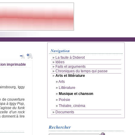
Navigation
»
La faute à Diderot
»
Idées
ion imprimable
»
Faits et arguments
»
Chroniques du temps qui passe
»
Arts et littérature
»
Arts
ainsbourg, Iggy
»
Littérature
»
Musique et chanson
 de couverture
»
Poésie
ppa à Iggy Pop,
»
Théatre, cinéma
’agisse du funk
celle d’un rock
»
Documents
s donnent à lire
Rechercher