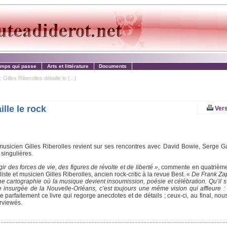
emps qui passe
Arts et littérature
Documents
illes Riberolles détaille le (...)
lle le rock
Vers
t musicien Gilles Riberolles revient sur ses rencontres avec David Bowie, Serge G
singulières.
ir des forces de vie, des figures de révolte et de liberté »
, commente en quatrième
iste et musicien Gilles Riberolles, ancien rock-critic à la revue Best.
« De Frank Za
e cartographie où la musique devient insoumission, poésie et célébration. Qu’il s
nsurgée de la Nouvelle-Orléans, c’est toujours une même vision qui affleure : 
e parfaitement ce livre qui regorge anecdotes et de détails ; ceux-ci, au final, nou
rviewés.