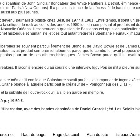
la disparition de John Sinclair (fondateur des White Panthers à Detroit, éminence
els de Paris à New Orleans). Il a pris conscience de la nécessité de transmettre ce
 aussi aux plus jeunes.
t devenu journaliste pigiste chez Best, de 1977 à 1981. Entre temps, il sortit un pr
 à la critique de rock au cours des années 1980 tout en composant et produisant d
a Nouvelle Orléans. Il est beaucoup question de Best dans cet opus, en particulier 
 chef historique et humaniste, et des tout autant regrettés Stéphane Heurtaux, maque
iberolles se souvient particulièrement de Blondie, de David Bowie et de James 
siteur, avait produit son premier album et parce que le combo lui avait proposé d
photos pour un de ses albums historiques. James Brown parce qu’il lui avait o
breakers. Il raconte encore qu’au cours d’une interview Iggy Pop se mit à pleurer s
admire même s’il confie que Gainsbarre savait parfois se comporter de façon exécra
Gitane blonde à laquelle participait le créateur de « Poinçonneur des Lilas ».
et la subtilité de l’outre-rock qu’il a si bien gardé en mémoire.
 p. ; 19,50 €.
 L’Hibernation, avec des bandes dessinées de Daniel Grardel ; éd. Les Soleils bl
erot.net
Haut de page
Page d'accueil
Plan du site
Espace Admin