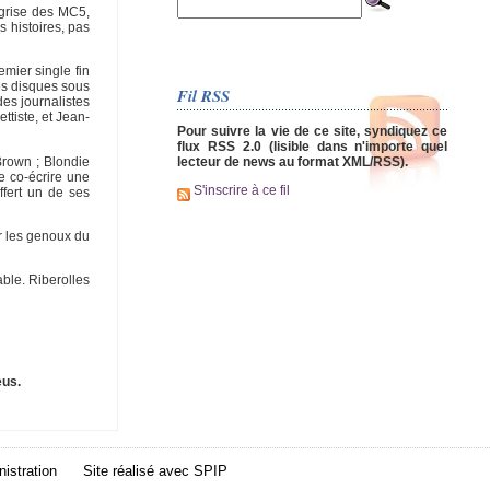
 grise des MC5,
s histoires, pas
emier single fin
es disques sous
Fil RSS
des journalistes
ttiste, et Jean-
Pour suivre la vie de ce site, syndiquez ce
flux RSS 2.0 (lisible dans n'importe quel
Brown ; Blondie
lecteur de news au format XML/RSS).
e co-écrire une
S'inscrire à ce fil
ffert un de ses
ur les genoux du
ble. Riberolles
eus.
istration
Site réalisé avec
SPIP