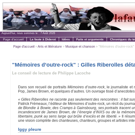
Aujourd'hui, nous sommes le :
7 Août 2026
Page d'accueil
La faute à Diderot
Idées
Faits et arguments
Chroniques du t
Page d'accueil
»
Arts et littérature
»
Musique et chanson
» "Mémoires d’outre-rock" : G
"Mémoires d’outre-rock" : Gilles Riberolles détai
Le conseil de lecture de Philippe Lacoche
Dans son recueil de portraits
Mémoires d’outre-rock
, le journaliste e
Pop, James Brown, et quelques d’autres. Un ouvrage tissé d’anecdotes 
« Gilles Riberolles ne raconte pas seulement des rencontres : il fait surg
Patrick Frémeaux, l’éditeur de Mémoires d’outre-rock, un récit du journal
de Blondie à Bowie, des Cramps à Gainsbourg, ses portraits tracent un
incandescent de James Brown, de l’énergie d’INXS ou de la mémoire i
libertaire, punk au sens large qui brûle d’excès et de liberté. »
Il résum
une vision complète des chanteuses, chanteurs, groupes et artistes inte
Iggy pleure