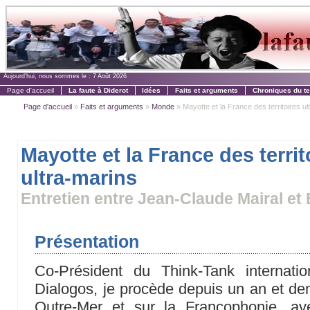
Aujourd'hui, nous sommes le :
7 Août 2026
Page d'accueil
La faute à Diderot
Idées
Faits et arguments
Chroniques du t
Page d'accueil
»
Faits et arguments
»
Monde
» Mayotte et la France des territoires ul
Mayotte et la France des territ
ultra-marins
Entretien entre Jean-Claude Mairal et
Présentation
Co-Président du Think-Tank internation
Dialogos, je procède depuis un an et dem
Outre-Mer et sur la Francophonie, a