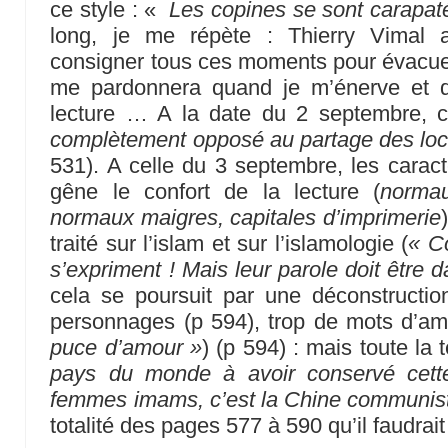
ce style : «
Les copines se sont carapat
long, je me répète : Thierry Vimal a
consigner tous ces moments pour évacuer 
me pardonnera quand je m’énerve et q
lecture … A la date du 2 septembre, c
complètement opposé au partage des lo
531). A celle du 3 septembre, les caract
gêne le confort de la lecture (
normau
normaux maigres, capitales d’imprimerie
traité sur l’islam et sur l’islamologie (
« C
s’expriment ! Mais leur parole doit être 
cela se poursuit par une déconstructio
personnages (p 594), trop de mots d’am
puce d’amour »
) (p 594) : mais toute la 
pays du monde à avoir conservé cette
femmes imams, c’est la Chine communist
totalité des pages 577 à 590 qu’il faudrait 