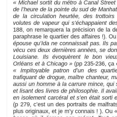
« Michael sortit du métro à Canal Street 
de l’heure de la pointe du sud de Manhata
de la circulation heurtée, des trottoirs
volutes de vapeur qui s’échappaient des 
188, on remarquera la précision de la de
paraphrase le quartier des affaires !). O
épouse qu’Ida ne connaissait pas. Ils par
vécu ces deux dernières années, se don
Louisiane. Ils évoquèrent le bon vie
Orléans et à Chicago »
(pp 235-236, ça 
« Impitoyable patron d’un des quarti
trafiquant de drogue, maître chanteur, mai
aussi un homme à la carrure mince, qui s
et lisant des livres de philosophie. Il avai
en isolement carcéral et s’en était sorti
(p 279, c’est un des portraits de malfrat
plus originaux, et je m’y connais ! ). Ou
«