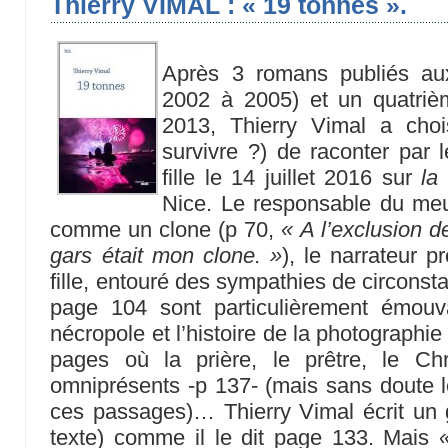
Thierry VIMAL : « 19 tonnes ».
Après 3 romans publiés aux 
2002 à 2005) et un quatriè
2013, Thierry Vimal a choi
survivre ?) de raconter par l
fille le 14 juillet 2016 sur
la
Nice. Le responsable du meu
comme un clone (p 70,
« A l’exclusion d
gars était mon clone. »
), le narrateur 
fille, entouré des sympathies de circons
page 104 sont particulièrement émouv
nécropole et l’histoire de la photographi
pages où la prière, le prêtre, le Ch
omniprésents -p 137- (mais sans doute le
ces passages)… Thierry Vimal écrit un 
texte) comme il le dit page 133. Mais