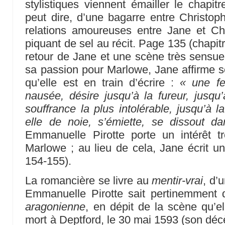
stylistiques viennent émailler le chapit
peut dire, d’une bagarre entre Christo
relations amoureuses entre Jane et Chr
piquant de sel au récit. Page 135 (chapi
retour de Jane et une scène très sensuell
sa passion pour Marlowe, Jane affirme so
qu’elle est en train d’écrire :
« une f
nausée, désire jusqu’à la fureur, jusqu’
souffrance la plus intolérable, jusqu’à la
elle de noie, s’émiette, se dissout d
Emmanuelle Pirotte porte un intérêt 
Marlowe ; au lieu de cela, Jane écrit un
154-155).
La romancière se livre au
mentir-vrai
, d’
Emmanuelle Pirotte sait pertinemment q
aragonienne
, en dépit de la scène qu’e
mort à Deptford, le 30 mai 1593 (son déc