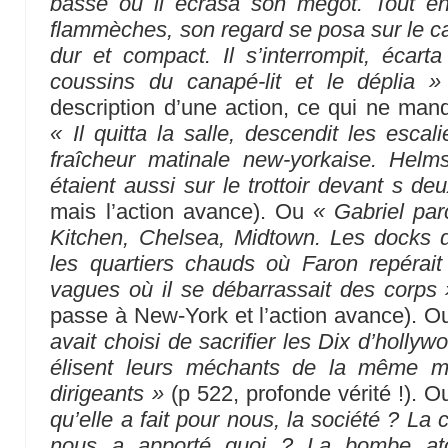
basse où il écrasa son mégot. Tout en 
flammèches, son regard se posa sur le can
dur et compact. Il s’interrompit, écarta
coussins du canapé-lit et le déplia »
description d’une action, ce qui ne ma
« Il quitta la salle, descendit les escal
fraîcheur matinale new-yorkaise. Hel
étaient aussi sur le trottoir devant s de
mais l’action avance). Ou
« Gabriel par
Kitchen, Chelsea, Midtown. Les docks de
les quartiers chauds où Faron repérait 
vagues où il se débarrassait des corps 
passe à New-York et l’action avance). 
avait choisi de sacrifier les Dix d’holl
élisent leurs méchants de la même man
dirigeants »
(p 522, profonde vérité !). O
qu’elle a fait pour nous, la société ? La 
nous a apporté quoi ? La bombe at