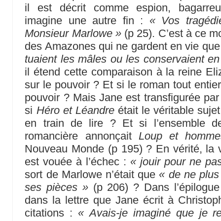
il est décrit comme espion, bagarreu
imagine une autre fin :
« Vos tragéd
Monsieur Marlowe »
(p 25). C’est à ce mo
des Amazones qui ne gardent en vie qu
tuaient les mâles ou les conservaient e
il étend cette comparaison à la reine Eli
sur le pouvoir ? Et si le roman tout entier
pouvoir ? Mais Jane est transfigurée par 
si
Héro et Léandre
était le véritable suje
en train de lire ? Et si l’ensemble d
romancière annonçait
Loup et homme
Nouveau Monde (p 195) ? En vérité, la 
est vouée à l’échec :
« jouir pour ne pas
sort de Marlowe n’était que
« de ne plus 
ses pièces »
(p 206) ? Dans l’épilogue 
dans la lettre que Jane écrit à Christop
citations :
« Avais-je imaginé que je re