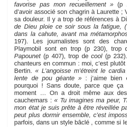
favorise pas mon recueillement »
(p 1
d’avoir associé son chagrin à Laurette ; V
sa douleur. Il y a trop de références à D
de Dieu ploie ce soir sous la fatigue, (
dans la cahute, avant ma métamorphos
197). Les journalistes sont des cha
Playmobil sont en trop (p 230), trop
Papounet
(p 407), trop de
cool
(p 232)
chanteurs en commun : moi, c’est plutôt 
Bertin.
« L’angoisse m’étreint le card
lente de pou géante »
: j’aime bien c
pourquoi ! Sans doute, parce que ça 
moment … On a droit même aux desc
cauchemars :
« Tu imagines ma peur, T
mon état je suis prête à être réveillée 
peut plus dormir ensemble, c’est imposs
parfois, dans un style bâclé , comme si l