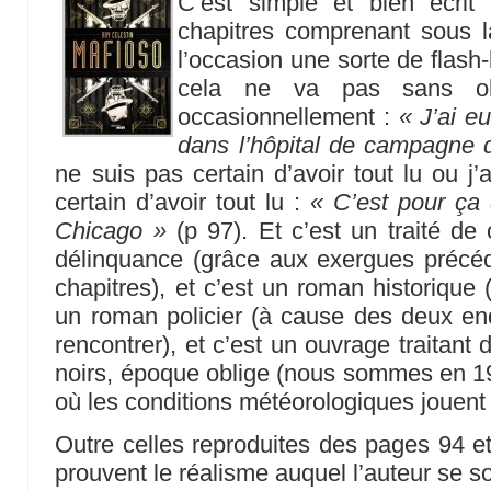
C’est simple et bien écri
chapitres comprenant sous la
l’occasion une sorte de fla
cela ne va pas sans ob
occasionnellement :
« J’ai e
dans l’hôpital de campagne 
ne suis pas certain d’avoir tout lu ou j’
certain d’avoir tout lu :
« C’est pour ça q
Chicago »
(p 97). Et c’est un traité de
délinquance (grâce aux exergues précé
chapitres), et c’est un roman historique (c
un roman policier (à cause des deux enq
rencontrer), et c’est un ouvrage traitant 
noirs, époque oblige (nous sommes en 19
où les conditions météorologiques jouent l
Outre celles reproduites des pages 94 et
prouvent le réalisme auquel l’auteur se s