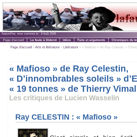
Aujourd'hui, nous sommes le :
8 Août 2026
Page d'accueil
La faute à Diderot
Idées
Faits et arguments
Chroniques du t
Page d'accueil
»
Arts et littérature
»
Littérature
» « Mafioso » de Ray Celestin, « D’innom
« Mafioso » de Ray Celestin,
« D’innombrables soleils » d’
« 19 tonnes » de Thierry Vimal
Les critiques de Lucien Wasselin
Ray CELESTIN : « Mafioso »