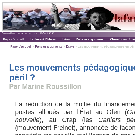
Aujourd'hui, nous sommes le :
8 Août 2026
Page d'accueil
La faute à Diderot
Idées
Faits et arguments
Chroniques du t
Page d'accueil
»
Faits et arguments
»
Ecole
» Les mouvements pédagogiques en péri
Les mouvements pédagogiqu
péril ?
Par Marine Roussillon
La réduction de la moitié du financeme
postes alloués par l’État au Gfen (
Gr
nouvelle
), au Crap (les
Cahiers pé
(mouvement Freinet), annoncée de façon c