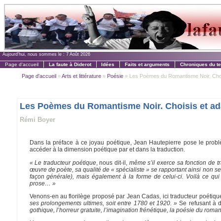
Aujourd'hui, nous sommes le :
7 Août 2026
Page d'accueil
La faute à Diderot
Idées
Faits et arguments
Chroniques du t
Page d'accueil
»
Arts et littérature
»
Poésie
» Les Poèmes du Romantisme Noir. Choisi
Les Poèmes du Romantisme Noir. Choisis et ad
Rémi Boyer
Dans la préface à ce joyau poétique, Jean Hautepierre pose le problè
accéder à la dimension poétique par et dans la traduction.
« Le traducteur poétique
, nous dit-il,
même s’il exerce sa fonction de tr
œuvre de poète, sa qualité de « spécialiste » se rapportant ainsi non se
façon générale), mais également à la forme de celui-ci. Voilà ce qui
prose… »
Venons-en au florilège proposé par Jean Cadas, ici traducteur poétique 
ses prolongements ultimes, soit entre 1780 et 1920. »
Se refusant à dé
gothique, l’horreur gratuite, l’imagination frénétique, la poésie du roma