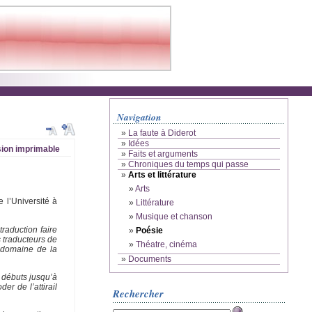
Navigation
»
La faute à Diderot
»
Idées
ion imprimable
»
Faits et arguments
»
Chroniques du temps qui passe
»
Arts et littérature
»
Arts
 l’Université à
»
Littérature
»
Musique et chanson
traduction faire
»
Poésie
s traducteurs de
»
Théatre, cinéma
e domaine de la
»
Documents
 débuts jusqu’à
r de l’attirail
Rechercher