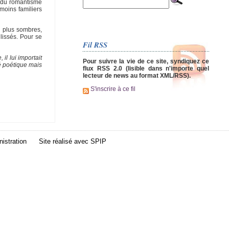
e du romantisme
moins familiers
s plus sombres,
lissés. Pour se
Fil RSS
il lui importait
Pour suivre la vie de ce site, syndiquez ce
té poétique mais
flux RSS 2.0 (lisible dans n'importe quel
lecteur de news au format XML/RSS).
S'inscrire à ce fil
istration
Site réalisé avec
SPIP