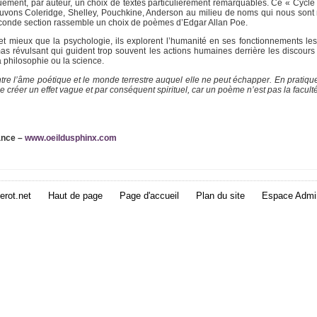
ement, par auteur, un choix de textes particulièrement remarquables. Ce « Cycl
rouvons Coleridge, Shelley, Pouchkine, Anderson au milieu de noms qui nous sont 
onde section rassemble un choix de poèmes d’Edgar Allan Poe.
t mieux que la psychologie, ils explorent l’humanité en ses fonctionnements le
s révulsant qui guident trop souvent les actions humaines derrière les discours 
a philosophie ou la science.
ntre l’âme poétique et le monde terrestre auquel elle ne peut échapper. En pratique, 
de créer un effet vague et par conséquent spirituel, car un poème n’est pas la facul
rance –
www.oeildusphinx.com
erot.net
Haut de page
Page d'accueil
Plan du site
Espace Admin