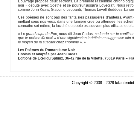
L’ouvrage propose deux sections. La première rassemble chronologiqu
noir » débute avec Goethe et se poursuit jusqu’à Lovecraft. Nous ret
comme John Keats, Giacomo Leopardi, Thomas Lovell Beddoes. La sec
Ces poèmes ne sont pas des fantaisies passagères d’auteurs. Avant e
mettant sous nos yeux, dans une lumière crue ou atténuée, les schéma
connaître soi-même, la lucidité du poète est souvent plus efficace que l
« Le grand sujet de Poe
, nous dit Jean Cadas,
se fonde sur le conflit e
que le poème fût doté « d’une signification indéfinie et suggestive afin 
le moyen de la susciter chez l’homme ». »
Les Poèmes du Romantisme Noir
Choisis et adaptés par Jean Cadas
Editions de L’œil du Sphinx, 36-42 rue de la Villette, 75019 Paris – F
Copyright © 2008 - 2026 lafauteadid