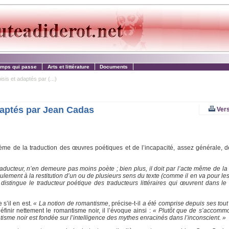
emps qui passe
Arts et littérature
Documents
s et adaptés par (...)
aptés par Jean Cadas
Vers
me de la traduction des œuvres poétiques et de l’incapacité, assez générale, de
aducteur, n’en demeure pas moins poète ; bien plus, il doit par l’acte même de la 
ulement à la restitution d’un ou de plusieurs sens du texte (comme il en va pour le
 distingue le traducteur poétique des traducteurs littéraires qui œuvrent dans l
s’il en est.
« La notion de romantisme
, précise-t-il
a été comprise depuis ses tout
finir nettement le romantisme noir, il l’évoque ainsi :
« Plutôt que de s’accommode
ntisme noir est fondée sur l’intelligence des mythes enracinés dans l’inconscient. »