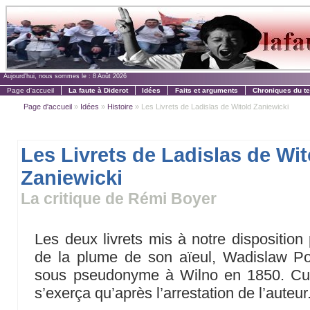
Aujourd'hui, nous sommes le :
8 Août 2026
Page d'accueil
La faute à Diderot
Idées
Faits et arguments
Chroniques du t
Page d'accueil
»
Idées
»
Histoire
» Les Livrets de Ladislas de Witold Zaniewicki
Les Livrets de Ladislas de Wit
Zaniewicki
La critique de Rémi Boyer
Les deux livrets mis à notre disposition
de la plume de son aïeul, Wadislaw Polu
sous pseudonyme à Wilno en 1850. Cur
s’exerça qu’après l’arrestation de l’auteur