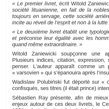
« Le premier livret
, écrit Witold Zaniewi
société lituanienne, en fait de la noble
toujours en servage, cette société arrié
incite au réveil de l’esprit et non à la lutt
« Le deuxième livret établit une typolog
et préconise leur égalité avec les homm
quand même extraordinaire. »
Witold Zaniewicki soupçonne une a
Plusieurs indices, citation, expression,
penser. L’auteur apparaît comme un p
« varsovien » qui s’épanouira après l’ins
Wadislaw Polubiński fut déporté sur « o
confisqués, ses titres (il était prince) inter
Sébastien Ray présente, afin de mieux f
enjeux autour de ces deux livrets, le Cer