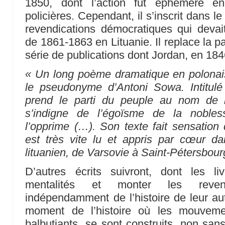
1850, dont l’action fut éphémère en
policières. Cependant, il s’inscrit dans 
revendications démocratiques qui devait
de 1861-1863 en Lituanie. Il replace la p
série de publications dont Jordan, en 1846,
« Un long poème dramatique en polonais
le pseudonyme d’Antoni Sowa. Intitulé 
prend le parti du peuple au nom de la
s’indigne de l’égoïsme de la nobless
l’opprime (…). Son texte fait sensation
est très vite lu et appris par cœur d
lituanien, de Varsovie à Saint-Pétersbour
D’autres écrits suivront, dont les liv
mentalités et monter les revendi
indépendamment de l’histoire de leur aut
moment de l’histoire où les mouvemen
balbutiants, se sont construits, non sans