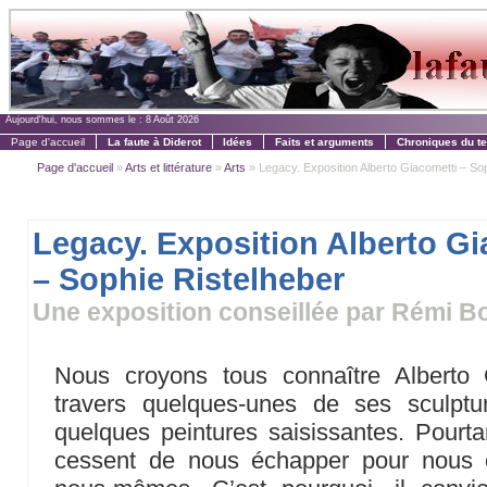
Aujourd'hui, nous sommes le :
8 Août 2026
Page d'accueil
La faute à Diderot
Idées
Faits et arguments
Chroniques du t
Page d'accueil
»
Arts et littérature
»
Arts
» Legacy. Exposition Alberto Giacometti – Soph
Legacy. Exposition Alberto Gi
– Sophie Ristelheber
Une exposition conseillée par Rémi B
Nous croyons tous connaître Alberto 
travers quelques-unes de ses sculptu
quelques peintures saisissantes. Pourt
cessent de nous échapper pour nous 