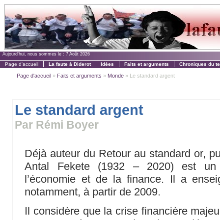
Aujourd'hui, nous sommes le :
7 Août 2026
Page d'accueil
La faute à Diderot
Idées
Faits et arguments
Chroniques du t
Page d'accueil
»
Faits et arguments
»
Monde
» Le standard argent
Le standard argent
Par Rémi Boyer
Déjà auteur du Retour au standard or, pu
Antal Fekete (1932 – 2020) est un
l’économie et de la finance. Il a ens
notamment, à partir de 2009.
Il considère que la crise financière maje