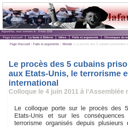
Aujourd'hui, nous sommes le :
8 Août 2026
Page d'accueil
La faute à Diderot
Idées
Faits et arguments
Chroniques du t
Page d'accueil
»
Faits et arguments
»
Monde
» Le procès des 5 cubains prisonniers au
Le procès des 5 cubains priso
aux Etats-Unis, le terrorisme et
international
Colloque le 4 juin 2011 à l’Assemblée 
Le colloque porte sur le procès des 
Etats-Unis et sur les conséquences 
terrorisme organisés depuis plusieur