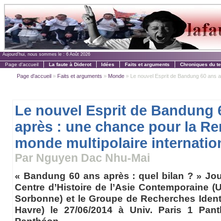
Aujourd'hui, nous sommes le :
6 Août 2026
Page d'accueil
La faute à Diderot
Idées
Faits et arguments
Chroniques du t
Page d'accueil
»
Faits et arguments
»
Monde
» Le nouvel Esprit de Bandung 60 ans ap
Le nouvel Esprit de Bandung 
après : une chance pour la R
monde multipolaire internatio
Par Nguyen Dac Nhu-Mai
« Bandung 60 ans après : quel bilan ? » Jou
Centre d’Histoire de l’Asie Contemporaine (U
Sorbonne) et le Groupe de Recherches Identi
Havre) le 27/06/2014 à Univ. Paris 1 Pan