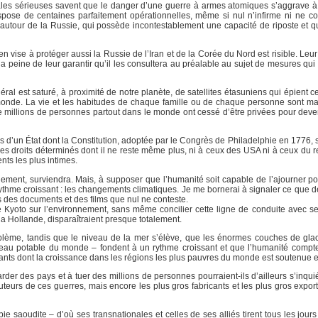
nales sérieuses savent que le danger d’une guerre à armes atomiques s’aggrave 
pose de centaines parfaitement opérationnelles, même si nul n’infirme ni ne con
si autour de la Russie, qui possède incontestablement une capacité de riposte et 
n vise à protéger aussi la Russie de l’Iran et de la Corée du Nord est risible. Leur
 la peine de leur garantir qu’il les consultera au préalable au sujet de mesures qui
éral est saturé, à proximité de notre planète, de satellites étasuniens qui épient c
onde. La vie et les habitudes de chaque famille ou de chaque personne sont mai
e millions de personnes partout dans le monde ont cessé d’être privées pour deve
tes d’un État dont la Constitution, adoptée par le Congrès de Philadelphie en 1776, 
es droits déterminés dont il ne reste même plus, ni à ceux des USA ni à ceux du 
ts les plus intimes.
blement, surviendra. Mais, à supposer que l’humanité soit capable de l’ajourner p
rythme croissant : les changements climatiques. Je me bornerai à signaler ce que d
 des documents et des films que nul ne conteste.
 Kyoto sur l’environnement, sans même concilier cette ligne de conduite avec s
e la Hollande, disparaîtraient presque totalement.
oblème, tandis que le niveau de la mer s’élève, que les énormes couches de gla
’eau potable du monde – fondent à un rythme croissant et que l’humanité compte 
ants dont la croissance dans les régions les plus pauvres du monde est soutenue et
r des pays et à tuer des millions de personnes pourraient-ils d’ailleurs s’inquié
teurs de ces guerres, mais encore les plus gros fabricants et les plus gros expor
e saoudite – d’où ses transnationales et celles de ses alliés tirent tous les jours