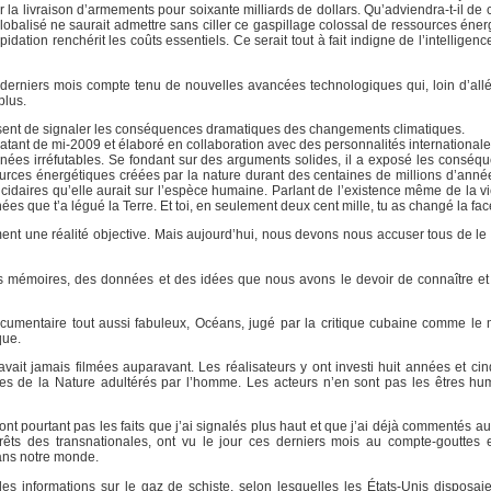
ur la livraison d’armements pour soixante milliards de dollars. Qu’adviendra-t-il de 
balisé ne saurait admettre sans ciller ce gaspillage colossal de ressources éner
dation renchérit les coûts essentiels. Ce serait tout à fait indigne de l’intelligenc
derniers mois compte tenu de nouvelles avancées technologiques qui, loin d’allé
plus.
sent de signaler les conséquences dramatiques des changements climatiques.
atant de mi-2009 et élaboré en collaboration avec des personnalités internationale
onnées irréfutables. Se fondant sur des arguments solides, il a exposé les conséq
urces énergétiques créées par la nature durant des centaines de millions d’années
idaires qu’elle aurait sur l’espèce humaine. Parlant de l’existence même de la vie
nnées que t’a légué la Terre. Et toi, en seulement deux cent mille, tu as changé la f
ment une réalité objective. Mais aujourd’hui, nous devons nous accuser tous de le 
des mémoires, des données et des idées que nous avons le devoir de connaître e
cumentaire tout aussi fabuleux, Océans, jugé par la critique cubaine comme le m
que.
vait jamais filmées auparavant. Les réalisateurs y ont investi huit années et cin
cipes de la Nature adultérés par l’homme. Les acteurs n’en sont pas les êtres hu
sont pourtant pas les faits que j’ai signalés plus haut et que j’ai déjà commentés 
rêts des transnationales, ont vu le jour ces derniers mois au compte-gouttes 
dans notre monde.
des informations sur le gaz de schiste, selon lesquelles les États-Unis disposai