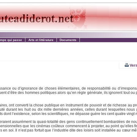
emps qui passe
Arts et littérature
Documents
Vers
ance ou d’ignorance de choses élémentaires, de responsabilité ou d’irresponsa
rguent d’être des hommes politiques alors qu’en règle générale, ils ignorent tout ou
res, ont converti la chose publique en instrument de pouvoir et de richesse au pro
uauté durant les huit ou dix mille dernières années, celles durant lesquelles nou
 dont l’existence, selon les scientifiques, ne dépasse guère les cent quatre vingt m
ieraient assurément la quasi-totalité des gens continuellement bombardées de nou
imensionnelles que les cinémas coûteux commencent à projeter, au point qu’elles fi
n soi. Il n’est pas fortuit que l’industrie dite des loisirs soit installée au cœur 