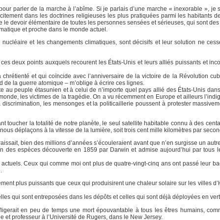
our parler de la marche à l’abîme. Si je parlais d’une marche « inexorable », je s
icitement dans les doctrines religieuses les plus pratiquées parmi les habitants d
e le devoir élémentaire de toutes les personnes sensées et sérieuses, qui sont des 
amatique et proche dans le monde actuel.
ucléaire et les changements climatiques, sont décisifs et leur solution ne cess
es deux points auxquels recourent les États-Unis et leurs alliés puissants et inco
hrétienté et qui coïncide avec l’anniversaire de la victoire de la Révolution cub
 de la guerre atomique – m’oblige à écrire ces lignes.
te au peuple étasunien et à celui de n’importe quel pays allié des États-Unis dans
u monde, les victimes de la tragédie. On a vu récemment en Europe et ailleurs l’ind
 discrimination, les mensonges et la politicaillerie poussent à protester massivem
 toucher la totalité de notre planète, le seul satellite habitable connu à des cen
nous déplaçons à la vitesse de la lumière, soit trois cent mille kilomètres par secon
aissait, bien des millions d’années s’écouleraient avant que n’en surgisse un autr
tion des espèces découverte en 1859 par Darwin et admise aujourd’hui par tous le
 actuels. Ceux qui comme moi ont plus de quatre-vingt-cinq ans ont passé leur bac
.
ement plus puissants que ceux qui produisirent une chaleur solaire sur les villes d
lles qui sont entreposées dans les dépôts et celles qui sont déjà déployées en ver
 infligerait en peu de temps une mort épouvantable à tous les êtres humains, com
ue et professeur à l’Université de Rugers, dans le New Jersey.