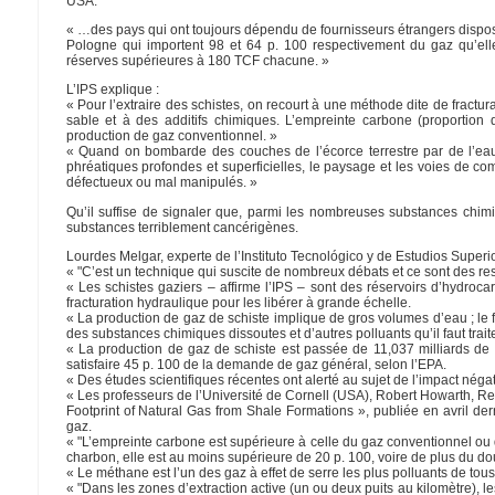
USA.
« …des pays qui ont toujours dépendu de fournisseurs étrangers dispose
Pologne qui importent 98 et 64 p. 100 respectivement du gaz qu’ell
réserves supérieures à 180 TCF chacune. »
L’IPS explique :
« Pour l’extraire des schistes, on recourt à une méthode dite de fractu
sable et à des additifs chimiques. L’empreinte carbone (proportion
production de gaz conventionnel. »
« Quand on bombarde des couches de l’écorce terrestre par de l’eau
phréatiques profondes et superficielles, le paysage et les voies de com
défectueux ou mal manipulés. »
Qu’il suffise de signaler que, parmi les nombreuses substances chimi
substances terriblement cancérigènes.
Lourdes Melgar, experte de l’Instituto Tecnológico y de Estudios Superi
« "C’est un technique qui suscite de nombreux débats et ce sont des re
« Les schistes gaziers – affirme l’IPS – sont des réservoirs d’hydroc
fracturation hydraulique pour les libérer à grande échelle.
« La production de gaz de schiste implique de gros volumes d’eau ; le f
des substances chimiques dissoutes et d’autres polluants qu’il faut traite
« La production de gaz de schiste est passée de 11,037 milliards de
satisfaire 45 p. 100 de la demande de gaz général, selon l’EPA.
« Des études scientifiques récentes ont alerté au sujet de l’impact néga
« Les professeurs de l’Université de Cornell (USA), Robert Howarth, 
Footprint of Natural Gas from Shale Formations », publiée en avril der
gaz.
« "L’empreinte carbone est supérieure à celle du gaz conventionnel ou 
charbon, elle est au moins supérieure de 20 p. 100, voire de plus du dou
« Le méthane est l’un des gaz à effet de serre les plus polluants de tou
« "Dans les zones d’extraction active (un ou deux puits au kilomètre)