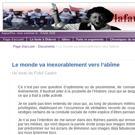
Aujourd'hui, nous sommes le :
8 Août 2026
Page d'accueil
La faute à Diderot
Idées
Faits et arguments
Chroniques du t
Page d'accueil
»
Documents
» Le monde va inexorablement vers l’abîme
Le monde va inexorablement vers l’abîme
Un texte de Fidel Castro
Ce n’est pas une question d’optimisme ou de pessimisme, de connaiss
événements. Il faudrait jeter à la poubelle de l’Histoire ceux qui se ta
ce qui a trait à cette activité.
Je ne parle pas bien entendu de ceux qui, au long de plusieurs millénai
privilégiées, établissant en l’occurrence de véritables records de cr
vestiges certains de la conduite sociale de notre espèce d’êtres pensants
Je n’ai pas l’intention de me lancer dans des thèmes pareils qui ennu
par les médias, qui vont depuis la parole écrite jusqu’aux images trid
par prédominer sur les écrans de télévision aux images déjà fabuleuses e
qui nous tyrannise tous.