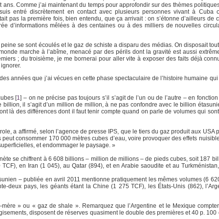
ent ans. Comme j’ai maintenant du temps pour approfondir sur des thèmes politiqu
e suis entré discrètement en contact avec plusieurs personnes vivant à Cuba o
it pas la première fois, bien entendu, que ça arrivait : on s’étonne d’ailleurs de 
rée d’informations mêlées à des centaines ou à des milliers de nouvelles circula
 peine se sont écoulés et le gaz de schiste a disparu des médias. On disposait toute
monde marche à l’abîme, menacé par des périls dont la gravité est aussi extrêm
iers ; du troisième, je me bornerai pour aller vite à exposer des faits déjà connu
ignorer.
té des années que j’ai vécues en cette phase spectaculaire de l’histoire humaine qui
cubes
[
1
]
– on ne précise pas toujours s’il s’agit de l’un ou de l’autre – en foncti
llion, il s’agit d’un million de million, à ne pas confondre avec le billion étasun
Ce sont là des différences dont il faut tenir compte quand on parle de volumes qui so
trole, a affirmé, selon l’agence de presse IPS, que le tiers du gaz produit aux USA 
uits peut consommer 170 000 mètres cubes d’eau, voire provoquer des effets nuisibl
 superficielles, et endommager le paysage. »
te se chiffrent à 6 608 billions – million de millions – de pieds cubes, soit 187 bi
0 TCF), en Iran (1 045), au Qatar (894), et en Arabie saoudite et au Turkménista
sunien – publiée en avril 2011 mentionne pratiquement les mêmes volumes (6 62
e-deux pays, les géants étant la Chine (1 275 TCF), les États-Unis (862), l’Arge
e-mère » ou « gaz de shale ». Remarquez que l’Argentine et le Mexique compte
gisements, disposent de réserves quasiment le double des premières et 40 p. 100 