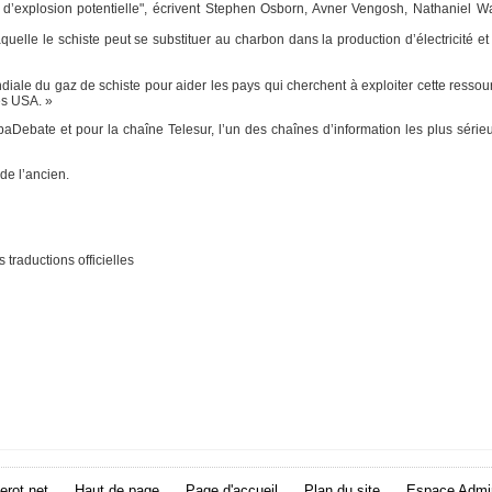
r d’explosion potentielle", écrivent Stephen Osborn, Avner Vengosh, Nathaniel W
quelle le schiste peut se substituer au charbon dans la production d’électricité et
diale du gaz de schiste pour aider les pays qui cherchent à exploiter cette ressourc
es USA. »
aDebate et pour la chaîne Telesur, l’un des chaînes d’information les plus sérieu
de l’ancien.
traductions officielles
erot.net
Haut de page
Page d'accueil
Plan du site
Espace Admin