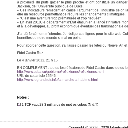
à proximité du puits gazier le plus proche et ont constitué un dange
Jackson, de l’Université publique de Duke.
« Ces indicateurs remettent en cause l’argument de l’industrie selon la
être un ressource permettant de réduire les changements climatiques.
« "C’est une aventure trop prématurée et trop risquée".
« En avril 2010, le département d’État étasunien a lancé l’Initiative mon
et à la développer, au profit économique éventuel des transnationale d
J’ai dû forcément m’étendre. Je rédige ces lignes pour le site web Cub
honnêtes de notre monde si mal en point.
Pour aborder cette question, j’ai laissé passer les fêtes du Nouvel An et 
Fidel Castro Ruz
Le 4 janvier 2012, 21 h 15
EN COMPLEMENT : toutes les réflexions de Fidel Castro dans toutes les 
http://www.cuba.cu/gobierno/reflexiones/reflexiones.html
URL de cet article 15546
http://www.legrandsoir.info/la-marche-a-l-abime.html
Notes :
[
1
]
1 TCF vaut 28,3 milliards de mètres cubes (N.d.T)
Copyright © 2008 - 2026 lafauteadid