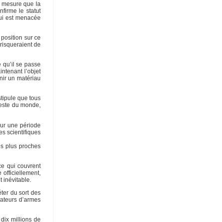
à mesure que la
firme le statut
qui est menacée
 position sur ce
 risqueraient de
e qu’il se passe
ntenant l’objet
nir un matériau
stipule que tous
reste du monde,
our une période
es scientifiques
es plus proches
ce qui couvrent
officiellement,
 inévitable.
ter du sort des
tateurs d’armes
 dix millions de