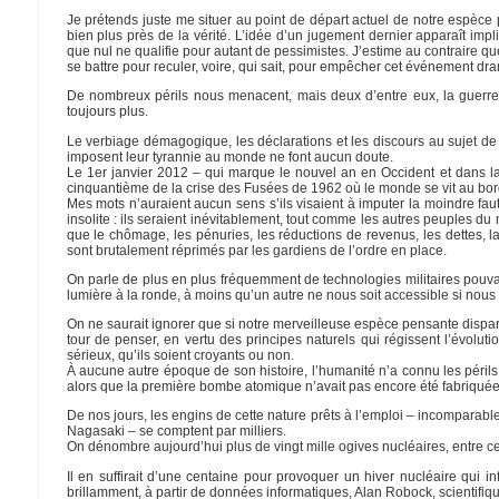
Je prétends juste me situer au point de départ actuel de notre espèce p
bien plus près de la vérité. L’idée d’un jugement dernier apparaît impl
que nul ne qualifie pour autant de pessimistes. J’estime au contraire qu
se battre pour reculer, voire, qui sait, pour empêcher cet événement dr
De nombreux périls nous menacent, mais deux d’entre eux, la guerre n
toujours plus.
Le verbiage démagogique, les déclarations et les discours au sujet de c
imposent leur tyrannie au monde ne font aucun doute.
Le 1er janvier 2012 – qui marque le nouvel an en Occident et dans la c
cinquantième de la crise des Fusées de 1962 où le monde se vit au bord
Mes mots n’auraient aucun sens s’ils visaient à imputer la moindre fau
insolite : ils seraient inévitablement, tout comme les autres peuples d
que le chômage, les pénuries, les réductions de revenus, les dettes, la
sont brutalement réprimés par les gardiens de l’ordre en place.
On parle de plus en plus fréquemment de technologies militaires pouvant
lumière à la ronde, à moins qu’un autre ne nous soit accessible si nous 
On ne saurait ignorer que si notre merveilleuse espèce pensante dispar
tour de penser, en vertu des principes naturels qui régissent l’évolu
sérieux, qu’ils soient croyants ou non.
À aucune autre époque de son histoire, l’humanité n’a connu les périls
alors que la première bombe atomique n’avait pas encore été fabriquée
De nos jours, les engins de cette nature prêts à l’emploi – incomparabl
Nagasaki – se comptent par milliers.
On dénombre aujourd’hui plus de vingt mille ogives nucléaires, entre ce
Il en suffirait d’une centaine pour provoquer un hiver nucléaire qui
brillamment, à partir de données informatiques, Alan Robock, scientifiq