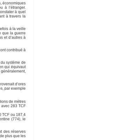
es, économiques
u à l’étranger.
constater à quel
nt à travers la
fois à la veille
e que la guerre
s et d’autres à
 ont contribué à
on du système de
ien qui équivaut
nt généralement,
provenait d’ores
es, par exemple
llions de mètres
n, avec 283 TCF
0 TCF ou 187,4
ntine (774), le
nt des réserves
de plus que les