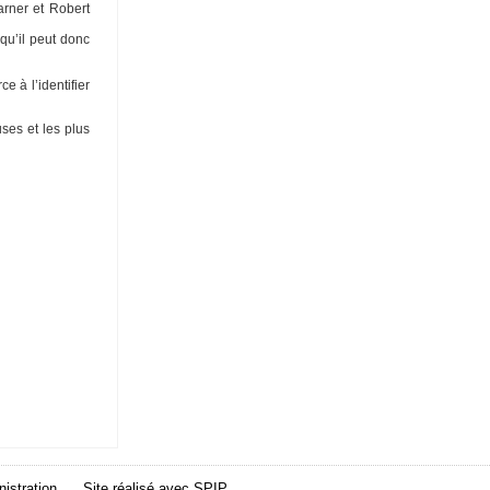
arner et Robert
 qu’il peut donc
e à l’identifier
ses et les plus
istration
Site réalisé avec
SPIP