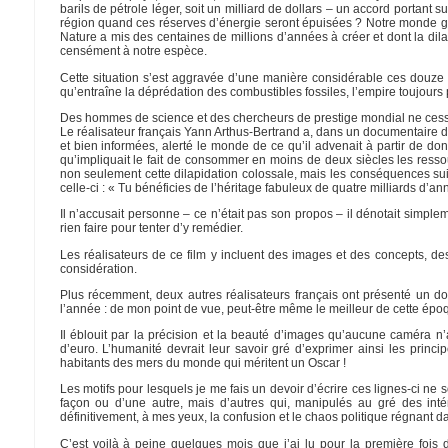
barils de pétrole léger, soit un milliard de dollars – un accord portant s
région quand ces réserves d’énergie seront épuisées ? Notre monde glo
Nature a mis des centaines de millions d’années à créer et dont la dilapi
censément à notre espèce.
Cette situation s’est aggravée d’une manière considérable ces douze 
qu’entraîne la déprédation des combustibles fossiles, l’empire toujours 
Des hommes de science et des chercheurs de prestige mondial ne ces
Le réalisateur français Yann Arthus-Bertrand a, dans un documentaire d
et bien informées, alerté le monde de ce qu’il advenait à partir de d
qu’impliquait le fait de consommer en moins de deux siècles les resso
non seulement cette dilapidation colossale, mais les conséquences suic
celle-ci : « Tu bénéficies de l’héritage fabuleux de quatre milliards d’a
Il n’accusait personne – ce n’était pas son propos – il dénotait simple
rien faire pour tenter d’y remédier.
Les réalisateurs de ce film y incluent des images et des concepts, 
considération.
Plus récemment, deux autres réalisateurs français ont présenté un do
l’année : de mon point de vue, peut-être même le meilleur de cette épo
Il éblouit par la précision et la beauté d’images qu’aucune caméra n’a
d’euro. L’humanité devrait leur savoir gré d’exprimer ainsi les prin
habitants des mers du monde qui méritent un Oscar !
Les motifs pour lesquels je me fais un devoir d’écrire ces lignes-ci ne 
façon ou d’une autre, mais d’autres qui, manipulés au gré des inté
définitivement, à mes yeux, la confusion et le chaos politique régnant 
C’est voilà à peine quelques mois que j’ai lu pour la première fois 