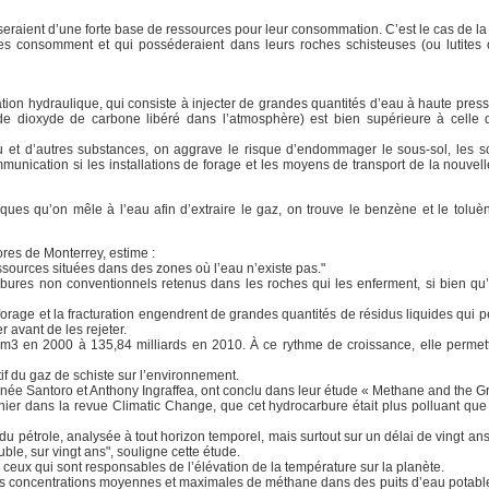
raient d’une forte base de ressources pour leur consommation. C’est le cas de la 
es consomment et qui posséderaient dans leurs roches schisteuses (ou lutites 
ration hydraulique, qui consiste à injecter de grandes quantités d’eau à haute pre
 de dioxyde de carbone libéré dans l’atmosphère) est bien supérieure à celle
 et d’autres substances, on aggrave le risque d’endommager le sous-sol, les s
munication si les installations de forage et les moyens de transport de la nouvell
ques qu’on mêle à l’eau afin d’extraire le gaz, on trouve le benzène et le toluè
ores de Monterrey, estime :
ssources situées dans des zones où l’eau n’existe pas."
arbures non conventionnels retenus dans les roches qui les enferment, si bien qu’
orage et la fracturation engendrent de grandes quantités de résidus liquides qui p
r avant de les rejeter.
 m3 en 2000 à 135,84 milliards en 2010. À ce rythme de croissance, elle perme
tif du gaz de schiste sur l’environnement.
Renée Santoro et Anthony Ingraffea, ont conclu dans leur étude « Methane and the
nier dans la revue Climatic Change, que cet hydrocarbure était plus polluant que l
du pétrole, analysée à tout horizon temporel, mais surtout sur un délai de vingt a
ble, sur vingt ans", souligne cette étude.
s ceux qui sont responsables de l’élévation de la température sur la planète.
, les concentrations moyennes et maximales de méthane dans des puits d’eau potab