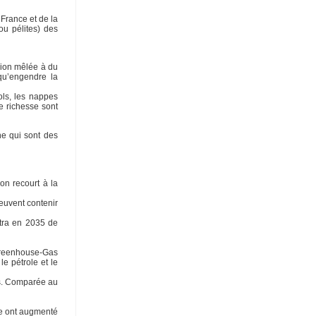
France et de la
ou pélites) des
ssion mêlée à du
 qu’engendre la
ols, les nappes
e richesse sont
ne qui sont des
on recourt à la
euvent contenir
ttra en 2035 de
 Greenhouse-Gas
e pétrole et le
ns. Comparée au
le ont augmenté