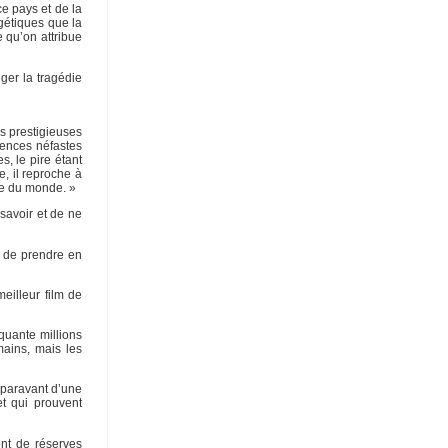
ce pays et de la
gétiques que la
e qu’on attribue
ger la tragédie
s prestigieuses
uences néfastes
, le pire étant
, il reproche à
ace du monde. »
savoir et de ne
t de prendre en
eilleur film de
quante millions
mains, mais les
auparavant d’une
et qui prouvent
ent de réserves