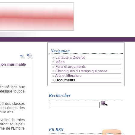
Navigation
»
La faute à Diderot
»
Idées
ion imprimable
»
Faits et arguments
»
Chroniques du temps qui passe
»
Arts et littérature
»
Documents
bilité face aux
 presque tout de
Rechercher
fit des classes
s possédons des
ille ans.
velles fournies
niront sous peu
Fil RSS
même de l’Empire