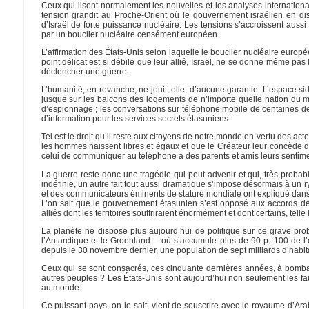
Ceux qui lisent normalement les nouvelles et les analyses internatio
tension grandit au Proche-Orient où le gouvernement israélien en dis
d’Israël de forte puissance nucléaire. Les tensions s’accroissent aus
par un bouclier nucléaire censément européen.
L’affirmation des États-Unis selon laquelle le bouclier nucléaire europée
point délicat est si débile que leur allié, Israël, ne se donne même pas
déclencher une guerre.
L’humanité, en revanche, ne jouit, elle, d’aucune garantie. L’espace sid
jusque sur les balcons des logements de n’importe quelle nation du m
d’espionnage ; les conversations sur téléphone mobile de centaines d
d’information pour les services secrets étasuniens.
Tel est le droit qu’il reste aux citoyens de notre monde en vertu des ac
les hommes naissent libres et égaux et que le Créateur leur concède d
celui de communiquer au téléphone à des parents et amis leurs sentimen
La guerre reste donc une tragédie qui peut advenir et qui, très proba
indéfinie, un autre fait tout aussi dramatique s’impose désormais à un 
et des communicateurs éminents de stature mondiale ont expliqué dans
L’on sait que le gouvernement étasunien s’est opposé aux accords de
alliés dont les territoires souffriraient énormément et dont certains, tell
La planète ne dispose plus aujourd’hui de politique sur ce grave pr
l’Antarctique et le Groenland – où s’accumule plus de 90 p. 100 de l
depuis le 30 novembre dernier, une population de sept milliards d’habit
Ceux qui se sont consacrés, ces cinquante dernières années, à bombarde
autres peuples ? Les États-Unis sont aujourd’hui non seulement les fau
au monde.
Ce puissant pays, on le sait, vient de souscrire avec le royaume d’Arabi