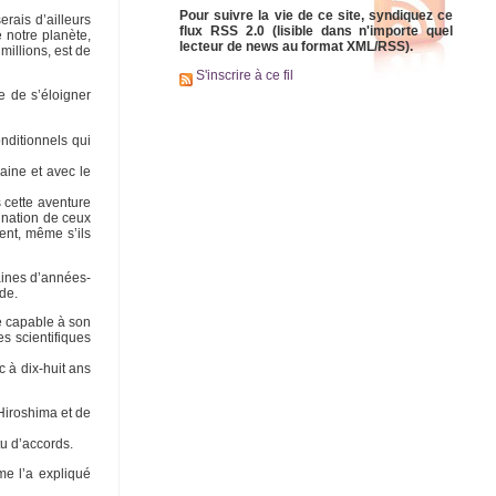
Pour suivre la vie de ce site, syndiquez ce
erais d’ailleurs
flux RSS 2.0 (lisible dans n'importe quel
e notre planète,
lecteur de news au format XML/RSS).
millions, est de
S'inscrire à ce fil
e de s’éloigner
nditionnels qui
aine et avec le
 cette aventure
ignation de ceux
ent, même s’ils
taines d’années-
de.
e capable à son
s scientifiques
 à dix-huit ans
’Hiroshima et de
tu d’accords.
me l’a expliqué