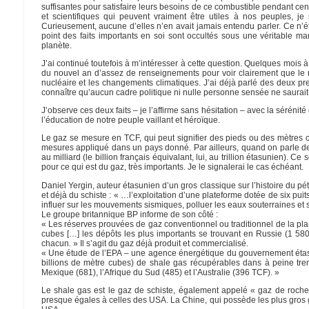
suffisantes pour satisfaire leurs besoins de ce combustible pendant c
et scientifiques qui peuvent vraiment être utiles à nos peuples, j
Curieusement, aucune d’elles n’en avait jamais entendu parler. Ce n’éta
point des faits importants en soi sont occultés sous une véritable ma
planète.
J’ai continué toutefois à m’intéresser à cette question. Quelques mois à
du nouvel an d’assez de renseignements pour voir clairement que le 
nucléaire et les changements climatiques. J’ai déjà parlé des deux prem
connaître qu’aucun cadre politique ni nulle personne sensée ne saurait 
J’observe ces deux faits – je l’affirme sans hésitation – avec la séréni
l’éducation de notre peuple vaillant et héroïque.
Le gaz se mesure en TCF, qui peut signifier des pieds ou des mètres 
mesures appliqué dans un pays donné. Par ailleurs, quand on parle de bi
au milliard (le billion français équivalant, lui, au trillion étasunien). 
pour ce qui est du gaz, très importants. Je le signalerai le cas échéant.
Daniel Yergin, auteur étasunien d’un gros classique sur l’histoire du pé
et déjà du schiste : « …l’exploitation d’une plateforme dotée de six p
influer sur les mouvements sismiques, polluer les eaux souterraines et
Le groupe britannique BP informe de son côté :
« Les réserves prouvées de gaz conventionnel ou traditionnel de la planè
cubes […] les dépôts les plus importants se trouvant en Russie (1 58
chacun. » Il s’agit du gaz déjà produit et commercialisé.
« Une étude de l’EPA – une agence énergétique du gouvernement éta
billions de mètre cubes) de shale gas récupérables dans à peine trent
Mexique (681), l’Afrique du Sud (485) et l’Australie (396 TCF). »
Le shale gas est le gaz de schiste, également appelé « gaz de roch
presque égales à celles des USA. La Chine, qui possède les plus gros 