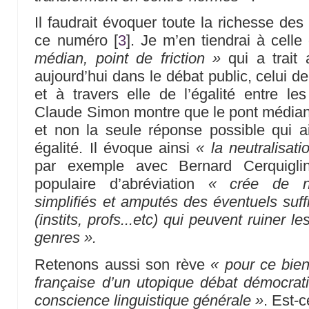
Il faudrait évoquer toute la richesse des
ce numéro
[
3
]
. Je m’en tiendrai à cel
médian, point de friction »
qui a trait 
aujourd’hui dans le débat public, celui de 
et à travers elle de l’égalité entre 
Claude Simon montre que le pont médian e
et non la seule réponse possible qui a
égalité. Il évoque ainsi
« la neutralisat
par exemple avec Bernard Cerquiglin
populaire d’abréviation
« crée de n
simplifiés et amputés des éventuels suff
(instits, profs...etc) qui peuvent ruiner le
genres ».
Retenons aussi son rève
« pour ce bie
française d’un utopique débat démocrat
conscience linguistique générale »
. Est-