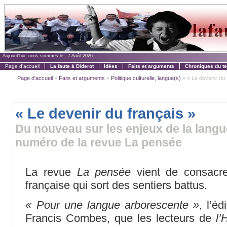
Aujourd'hui, nous sommes le :
7 Août 2026
Page d'accueil
La faute à Diderot
Idées
Faits et arguments
Chroniques du t
Page d'accueil
»
Faits et arguments
»
Politique culturelle, langue(s)
» « Le devenir du 
« Le devenir du français »
Du nouveau sur les enjeux de la langu
numéro de la revue La pensée
La revue
La pensée
vient de consacr
française qui sort des sentiers battus.
« Pour une langue arborescente »
, l’éd
Francis Combes, que les lecteurs de
l’