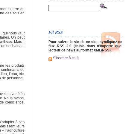
nner la terre du
tre des sols en
Fil RSS
, qui nous vaut
alaires. On peut
ynthèse. Mais il
Pour suivre la vie de ce site, syndiquez ce
i, en enchainant
flux RSS 2.0 (lisible dans n'importe quel
lecteur de news au format XML/RSS).
S'inscrire à ce fil
ire les produits
es contenants de
ieu, l’eau, etc.
s de personnel.
uvelles variétés
le. Nous avons,
 de conscience,
s’adapter à ses
hoisissent leurs
« l’agriculture