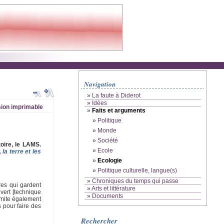
Navigation
»
La faute à Diderot
»
Idées
ion imprimable
»
Faits et arguments
»
Politique
»
Monde
»
Société
oire, le LAMS.
»
Ecole
, la terre et les
»
Ecologie
»
Politique culturelle, langue(s)
»
Chroniques du temps qui passe
res qui gardent
»
Arts et littérature
uvert [technique
»
Documents
limite également
s pour faire des
Rechercher