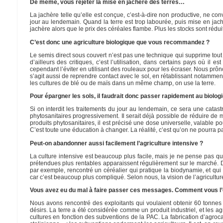
De même, vous rejeter la mise en jachère des terres…
La jachère telle qu’elle est conçue, c’est-à-dire non productive, ne con
jour au lendemain. Quand la terre est trop labourée, puis mise en jachè
jachère alors que le prix des céréales flambe. Plus les stocks sont réduit
C’est donc une agriculture biologique que vous recommandez ?
Le semis direct sous couvert n’est pas une technique qui supprime tout 
d’ailleurs des critiques, c’est l’utilisation, dans certains pays où il
cependant l’éviter en utilisant des rouleaux pour les écraser. Nous prôno
s’agit aussi de reprendre contact avec le sol, en rétablissant notamment
les cultures de blé ou de maïs dans un même champ, on use la terre.
Pour épargner les sols, il faudrait donc passer rapidement au biolo
Si on interdit les traitements du jour au lendemain, ce sera une catastrop
phytosanitaires progressivement. Il serait déjà possible de réduire de m
produits phytosanitaires, il est précisé une dose universelle, valable pour
C’est toute une éducation à changer. La réalité, c’est qu’on ne pourra 
Peut-on abandonner aussi facilement l’agriculture intensive ?
La culture intensive est beaucoup plus facile, mais je ne pense pas qu’
prétendues plus rentables apparaissent régulièrement sur le marché. D
par exemple, rencontré un céréalier qui pratique la biodynamie, et qui
car c’est beaucoup plus compliqué. Selon nous, la vision de l’agricultu
Vous avez eu du mal à faire passer ces messages. Comment vous l’
Nous avons rencontré des exploitants qui voulaient obtenir 60 tonne
désirs. La terre a été considérée comme un produit industriel, et les agr
cultures en fonction des subventions de la PAC. La fabrication d’agroca