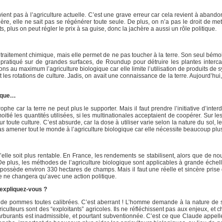
vient pas à l’agriculture actuelle. C’est une grave erreur car cela revient à abando
re, elle ne sait pas se régénérer toute seule. De plus, on n’a pas le droit de met
s, plus on peut régler le prix à sa guise, donc la jachère a aussi un rôle politique.
traitement chimique, mais elle permet de ne pas toucher à la terre. Son seul bémol
 est pratiqué sur de grandes surfaces, de Roundup pour détruire les plantes interc
ns au maximum l’agriculture biologique car elle limite l’utilisation de produits de s
 les rotations de culture. Jadis, on avait une connaissance de la terre. Aujourd’hu
gique…
he car la terre ne peut plus le supporter. Mais il faut prendre l’initiative d’interd
oitié les quantités utilisées, si les multinationales acceptaient de coopérer. Sur l
 toute culture. C’est absurde, car la dose à utiliser varie selon la nature du sol, le l
pas amener tout le monde à l’agriculture biologique car elle nécessite beaucoup plu
elle soit plus rentable. En France, les rendements se stabilisent, alors que de no
e plus, les méthodes de l’agriculture biologique sont applicables à grande échel
 possède environ 330 hectares de champs. Mais il faut une réelle et sincère prise
re ne changera qu’avec une action politique.
expliquez-vous ?
s de pommes toutes calibrées. C’est aberrant ! L’homme demande à la nature de 
iculteurs sont des “exploitants” agricoles. Ils ne réfléchissent pas aux enjeux, et c
rburants est inadmissible, et pourtant subventionnée. C’est ce que Claude appelle 