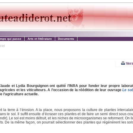
emps qui passe
Arts et littérature
Documents
riel
Vers
aude et Lydia Bourguignon ont quitté l’INRA pour fonder leur propre laborat
agricoles et les viticulteurs. A l’occasion de la réédition de leur ouvrage
Le sol
 l’agriculture actuelle.
la terre à l’érosion. A la place, nous proposons la culture de plantes intercalai
ans le sol. Il suffit ensuite d’écraser ces plantes et de faire un semi direct sous co
dlr]. Le sol est moins détruit, et les niches de microorganismes se reforment. On 
oûts. De la même façon, on pourrait sélectionner des plantes qui régénèrent les sol