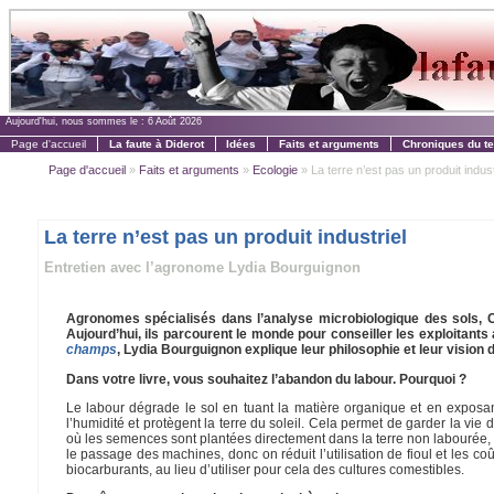
Aujourd'hui, nous sommes le :
6 Août 2026
Page d'accueil
La faute à Diderot
Idées
Faits et arguments
Chroniques du t
Page d'accueil
»
Faits et arguments
»
Ecologie
» La terre n’est pas un produit indust
La terre n’est pas un produit industriel
Entretien avec l’agronome Lydia Bourguignon
Agronomes spécialisés dans l’analyse microbiologique des sols, Cl
Aujourd’hui, ils parcourent le monde pour conseiller les exploitants 
champs
, Lydia Bourguignon explique leur philosophie et leur vision de
Dans votre livre, vous souhaitez l’abandon du labour. Pourquoi ?
Le labour dégrade le sol en tuant la matière organique et en exposant 
l’humidité et protègent la terre du soleil. Cela permet de garder la vie d
où les semences sont plantées directement dans la terre non labourée, n
le passage des machines, donc on réduit l’utilisation de fioul et les c
biocarburants, au lieu d’utiliser pour cela des cultures comestibles.