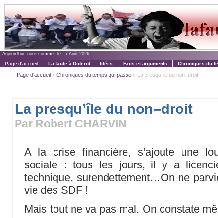
Aujourd'hui, nous sommes le :
7 Août 2026
Page d'accueil
La faute à Diderot
Idées
Faits et arguments
Chroniques du t
Page d'accueil
»
Chroniques du temps qui passe
» La presqu’île du non–droit
La presqu’île du non–droit
Par Robert CHARVIN
A la crise financière, s’ajoute une l
sociale : tous les jours, il y a lice
technique, surendettement…On ne parvi
vie des SDF !
Mais tout ne va pas mal. On constate mê