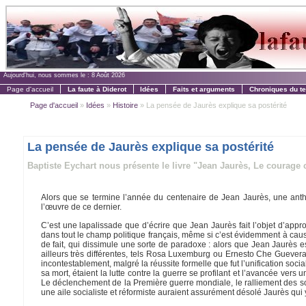
Aujourd'hui, nous sommes le :
8 Août 2026
Page d'accueil
La faute à Diderot
Idées
Faits et arguments
Chroniques du t
Page d'accueil
»
Idées
»
Histoire
» La pensée de Jaurès explique sa postérité
La pensée de Jaurès explique sa postérité
Baptiste Eychart nous présente le livre "Jean Jaurès, Le courage c
Alors que se termine l’année du centenaire de Jean Jaurès, une antho
l’œuvre de ce dernier.
C’est une lapalissade que d’écrire que Jean Jaurès fait l’objet d’appr
dans tout le champ politique français, même si c’est évidemment à cause qu
de fait, qui dissimule une sorte de paradoxe : alors que Jean Jaurès es
ailleurs très différentes, tels Rosa Luxemburg ou Ernesto Che Guevera, 
incontestablement, malgré la réussite formelle que fut l’unification socia
sa mort, étaient la lutte contre la guerre se profilant et l’avancée vers
Le déclenchement de la Première guerre mondiale, le ralliement des soci
une aile socialiste et réformiste auraient assurément désolé Jaurès qu