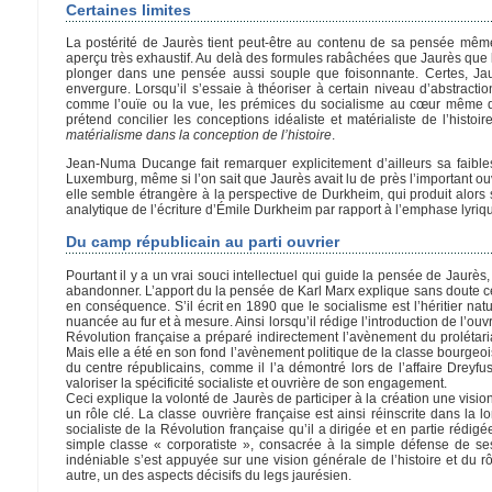
Certaines limites
La postérité de Jaurès tient peut-être au contenu de sa pensée mê
aperçu très exhaustif. Au delà des formules rabâchées que Jaurès que l’
plonger dans une pensée aussi souple que foisonnante. Certes, Jau
envergure. Lorsqu’il s’essaie à théoriser à certain niveau d’abstracti
comme l’ouïe ou la vue, les prémices du socialisme au cœur même d
prétend concilier les conceptions idéaliste et matérialiste de l’his
matérialisme dans la conception de l’histoire
.
Jean-Numa Ducange fait remarquer explicitement d’ailleurs sa faib
Luxemburg, même si l’on sait que Jaurès avait lu de près l’important o
elle semble étrangère à la perspective de Durkheim, qui produit alors
analytique de l’écriture d’Émile Durkheim par rapport à l’emphase lyri
Du camp républicain au parti ouvrier
Pourtant il y a un vrai souci intellectuel qui guide la pensée de Jaurès,
abandonner. L’apport du la pensée de Karl Marx explique sans doute ce
en conséquence. S’il écrit en 1890 que le socialisme est l’héritier nat
nuancée au fur et à mesure. Ainsi lorsqu’il rédige l’introduction de l’o
Révolution française a préparé indirectement l’avènement du prolétariat
Mais elle a été en son fond l’avènement politique de la classe bourgeois
du centre républicains, comme il l’a démontré lors de l’affaire Dreyfus
valoriser la spécificité socialiste et ouvrière de son engagement.
Ceci explique la volonté de Jaurès de participer à la création une visio
un rôle clé. La classe ouvrière française est ainsi réinscrite dans la 
socialiste de la Révolution française qu’il a dirigée et en partie rédi
simple classe « corporatiste », consacrée à la simple défense de ses
indéniable s’est appuyée sur une vision générale de l’histoire et du 
autre, un des aspects décisifs du legs jaurésien.