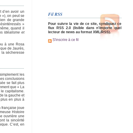
 d’en avoir un
Fil RSS
e »), on peut se
cien de grande
Pour suivre la vie de ce site, syndiquez ce
désintéressés »
flux RSS 2.0 (lisible dans n'importe quel
même, quand il
lecteur de news au format XML/RSS).
ans
Idéalisme et
S'inscrire à ce fil
 ou à une Rosa
ique de Jaurès,
e la sécheresse
u simplement les
ses conclusions
sée se fait plus
demment que « La
 le capitalisme.
 de la gauche et
e plus en plus à
n française joue
ameuse Histoire
sse ouvrière une
nt la sincérité
ique. C’est, en