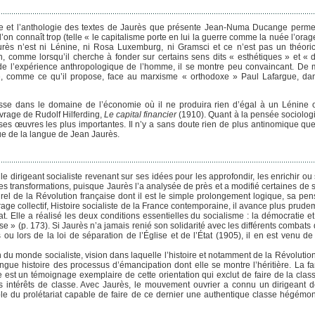
me et l’anthologie des textes de Jaurès que présente Jean-Numa Ducange permet
on connaît trop (telle « le capitalisme porte en lui la guerre comme la nuée l’orag
rès n’est ni Lénine, ni Rosa Luxemburg, ni Gramsci et ce n’est pas un théori
on, comme lorsqu’il cherche à fonder sur certains sens dits « esthétiques » et « 
e l’expérience anthropologique de l’homme, il se montre peu convaincant. De 
toire, comme ce qu’il propose, face au marxisme « orthodoxe » Paul Lafargue, d
lesse dans le domaine de l’économie où il ne produira rien d’égal à un Lénine
uvrage de Rudolf Hilferding,
Le capital financier
(1910). Quant à la pensée sociolog
 ses œuvres les plus importantes. Il n’y a sans doute rien de plus antinomique qu
que de la langue de Jean Jaurès.
 le dirigeant socialiste revenant sur ses idées pour les approfondir, les enrichir o
s transformations, puisque Jaurès l’a analysée de près et a modifié certaines de 
urel de la Révolution française dont il est le simple prolongement logique, sa pen
uvrage collectif, Histoire socialiste de la France contemporaine, il avance plus pru
. Elle a réalisé les deux conditions essentielles du socialisme : la démocratie et
e » (p. 173). Si Jaurès n’a jamais renié son solidarité avec les différents combats
 ou lors de la loi de séparation de l’Église et de l’État (1905), il en est venu d
n du monde socialiste, vision dans laquelle l’histoire et notamment de la Révolutio
longue histoire des processus d’émancipation dont elle se montre l’héritière. La f
gée est un témoignage exemplaire de cette orientation qui exclut de faire de la cla
 intérêts de classe. Avec Jaurès, le mouvement ouvrier a connu un dirigeant do
rôle du prolétariat capable de faire de ce dernier une authentique classe hégémon