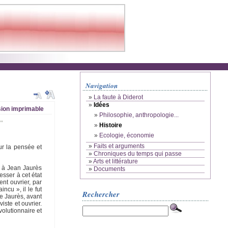
Navigation
»
La faute à Diderot
»
Idées
ion imprimable
»
Philosophie, anthropologie...
"
»
Histoire
»
Ecologie, économie
»
Faits et arguments
ur la pensée et
»
Chroniques du temps qui passe
»
Arts et littérature
s à Jean Jaurès
»
Documents
esser à cet état
ent ouvrier, par
ncu », il le fut
Rechercher
de Jaurès, avant
iste et ouvrier.
volutionnaire et