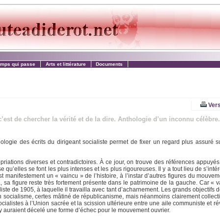
emps qui passe
Arts et littérature
Documents
Vers
’est de chercher la vérité et de la dire. Anthologie d’un inconnu célèbre.
logie des écrits du dirigeant socialiste permet de fixer un regard plus assuré s
opriations diverses et contradictoires. À ce jour, on trouve des références appuyé
’elles se font les plus intenses et les plus rigoureuses. Il y a tout lieu de s’intér
t manifestement un « vaincu » de l’histoire, à l’instar d’autres figures du mouvem
sa figure reste très fortement présente dans le patrimoine de la gauche. Car « vai
liste de 1905, à laquelle il travailla avec tant d’acharnement. Les grands objectifs 
 un socialisme, certes mâtiné de républicanisme, mais néanmoins clairement collectiv
alistes à l’Union sacrée et la scission ultérieure entre une aile communiste et ré
i y auraient décelé une forme d’échec pour le mouvement ouvrier.