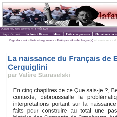
Aujourd'hui, nous sommes le :
8 Août 2026
Page d'accueil
La faute à Diderot
Idées
Faits et arguments
Chroniques du t
Page d'accueil
»
Faits et arguments
»
Politique culturelle, langue(s)
» La naissance du
La naissance du Français de 
Cerquiglini
par Valère Staraselski
En cinq chapitres de ce Que sais-je ?, B
contexte, débroussaille la problémati
interprétations portant sur la naissance
faits pour construire au total une pas