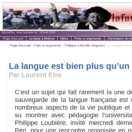
Aujourd'hui, nous sommes le :
10 Août 2026
Page d'accueil
La faute à Diderot
Idées
Faits et arguments
Chroniques du t
Page d'accueil
»
Faits et arguments
»
Politique culturelle, langue(s)
» La langue est bie
La langue est bien plus qu’un 
Par Laurent Etre
C’est un sujet qui fait rarement la une de 
sauvegarde de la langue française est 
nombreux aspects de la vie publique et 
su montrer avec pédagogie l’universitair
Philippe Loubière, invité mercredi derni
Péri, pour une rencontre organisée en pa