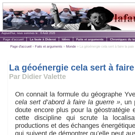
Aujourd'hui, nous sommes le :
6 Août 2026
Page d'accueil
La faute à Diderot
Idées
Faits et arguments
Chroniques du t
Page d'accueil
»
Faits et arguments
»
Monde
» La géoénergie cela sert à faire la paix
La géoénergie cela sert à faire
Par Didier Valette
On connait la formule du géographe Yv
cela sert d’abord à faire la guerre »
, un
doute encore plus pour la géostratégie 
cette discipline qui scrute la locali
productions et des échanges énergétique
qui suivent de démontrer qu’elle peut aussi