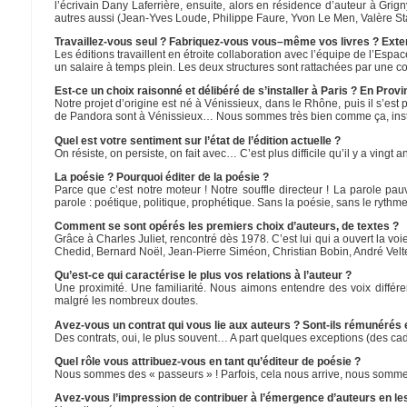
l’écrivain Dany Laferrière, ensuite, alors en résidence d’auteur à Grig
autres aussi (Jean-Yves Loude, Philippe Faure, Yvon Le Men, Valère Stara
Travaillez-vous seul ? Fabriquez-vous vous–même vos livres ? Exte
Les éditions travaillent en étroite collaboration avec l’équipe de l’
un salaire à temps plein. Les deux structures sont rattachées par une con
Est-ce un choix raisonné et délibéré de s’installer à Paris ? En Provi
Notre projet d’origine est né à Vénissieux, dans le Rhône, puis il s’es
de Pandora sont à Vénissieux… Nous sommes très bien comme ça, install
Quel est votre sentiment sur l’état de l’édition actuelle ?
On résiste, on persiste, on fait avec… C’est plus difficile qu’il y a vingt
La poésie ? Pourquoi éditer de la poésie ?
Parce que c’est notre moteur ! Notre souffle directeur ! La parole pau
parole : poétique, politique, prophétique. Sans la poésie, sans le ryt
Comment se sont opérés les premiers choix d’auteurs, de textes ?
Grâce à Charles Juliet, rencontré dès 1978. C’est lui qui a ouvert la voie
Chedid, Bernard Noël, Jean-Pierre Siméon, Christian Bobin, André Velte
Qu’est-ce qui caractérise le plus vos relations à l’auteur ?
Une proximité. Une familiarité. Nous aimons entendre des voix diffé
malgré les nombreux doutes.
Avez-vous un contrat qui vous lie aux auteurs ? Sont-ils rémunérés e
Des contrats, oui, le plus souvent… A part quelques exceptions (des c
Quel rôle vous attribuez-vous en tant qu’éditeur de poésie ?
Nous sommes des « passeurs » ! Parfois, cela nous arrive, nous somme
Avez-vous l’impression de contribuer à l’émergence d’auteurs en les