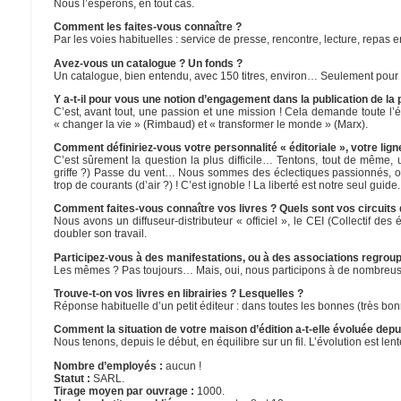
Nous l’espérons, en tout cas.
Comment les faites-vous connaître ?
Par les voies habituelles : service de presse, rencontre, lecture, repas
Avez-vous un catalogue ? Un fonds ?
Un catalogue, bien entendu, avec 150 titres, environ… Seulement pour l
Y a-t-il pour vous une notion d’engagement dans la publication de la p
C’est, avant tout, une passion et une mission ! Cela demande toute l
« changer la vie » (Rimbaud) et « transformer le monde » (Marx).
Comment définiriez-vous votre personnalité « éditoriale », votre ligne
C’est sûrement la question la plus difficile… Tentons, tout de même, u
griffe ?) Passe du vent… Nous sommes des éclectiques passionnés, ouv
trop de courants (d’air ?) ! C’est ignoble ! La liberté est notre seul gui
Comment faites-vous connaître vos livres ? Quels sont vos circuits de
Nous avons un diffuseur-distributeur « officiel », le CEI (Collectif de
doubler son travail.
Participez-vous à des manifestations, ou à des associations regroup
Les mêmes ? Pas toujours… Mais, oui, nous participons à de nombreuses
Trouve-t-on vos livres en librairies ? Lesquelles ?
Réponse habituelle d’un petit éditeur : dans toutes les bonnes (très bon
Comment la situation de votre maison d’édition a-t-elle évoluée depui
Nous tenons, depuis le début, en équilibre sur un fil. L’évolution est lente
Nombre d’employés :
aucun !
Statut :
SARL.
Tirage moyen par ouvrage :
1000.