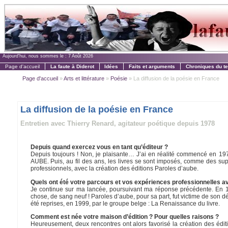
Aujourd'hui, nous sommes le :
7 Août 2026
Page d'accueil
La faute à Diderot
Idées
Faits et arguments
Chroniques du t
Page d'accueil
»
Arts et littérature
»
Poésie
» La diffusion de la poésie en France
La diffusion de la poésie en France
Entretien avec Thierry Renard, agitateur poétique depuis 1978
Depuis quand exercez vous en tant qu’éditeur ?
Depuis toujours ! Non, je plaisante… J’ai en réalité commencé en 1978
AUBE. Puis, au fil des ans, les livres se sont imposés, comme des su
professionnels, avec la création des éditions Paroles d’aube.
Quels ont été votre parcours et vos expériences professionnelles av
Je continue sur ma lancée, poursuivant ma réponse précédente. En 199
chose, de sang neuf ! Paroles d’aube, pour sa part, fut victime de son
été reprises, en 1999, par le groupe belge : La Renaissance du livre.
Comment est née votre maison d’édition ? Pour quelles raisons ?
Heureusement, deux rencontres ont alors favorisé la création des éditi