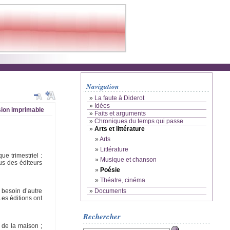
Navigation
»
La faute à Diderot
»
Idées
ion imprimable
»
Faits et arguments
»
Chroniques du temps qui passe
»
Arts et littérature
»
Arts
»
Littérature
e trimestriel :
»
Musique et chanson
us des éditeurs
»
Poésie
»
Théatre, cinéma
 besoin d’autre
»
Documents
es éditions ont
Rechercher
 de la maison ;