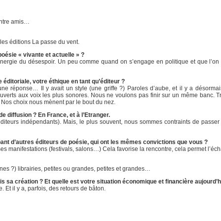
 entre amis…
es éditions La passe du vent.
oésie « vivante et actuelle » ?
’énergie du désespoir. Un peu comme quand on s’engage en politique et que l’on d
 éditoriale, votre éthique en tant qu’éditeur ?
ne réponse… Il y avait un style (une griffe ?) Paroles d’aube, et il y a désormai
erts aux voix les plus sonores. Nous ne voulons pas finir sur un même banc. Tr
de. Nos choix nous mènent par le bout du nez.
 diffusion ? En France, et à l’Etranger.
s éditeurs indépendants). Mais, le plus souvent, nous sommes contraints de passer 
ant d’autres éditeurs de poésie, qui ont les mêmes convictions que vous ?
 manifestations (festivals, salons…) Cela favorise la rencontre, cela permet l’éc
nes ?) librairies, petites ou grandes, petites et grandes…
s sa création ? Et quelle est votre situation économique et financière aujourd’h
. Et il y a, parfois, des retours de bâton.