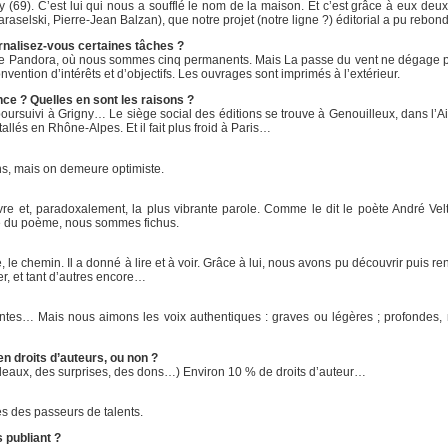
ny (69). C’est lui qui nous a soufflé le nom de la maison. Et c’est grâce à eux deu
selski, Pierre-Jean Balzan), que notre projet (notre ligne ?) éditorial a pu rebondi
rnalisez-vous certaines tâches ?
Espace Pandora, où nous sommes cinq permanents. Mais La passe du vent ne dégage 
vention d’intérêts et d’objectifs. Les ouvrages sont imprimés à l’extérieur.
nce ? Quelles en sont les raisons ?
t poursuivi à Grigny… Le siège social des éditions se trouve à Genouilleux, dans l’
és en Rhône-Alpes. Et il fait plus froid à Paris…
 ans, mais on demeure optimiste.
vre et, paradoxalement, la plus vibrante parole. Comme le dit le poète André Velt
hme du poème, nous sommes fichus.
, le chemin. Il a donné à lire et à voir. Grâce à lui, nous avons pu découvrir puis r
r, et tant d’autres encore…
rentes… Mais nous aimons les voix authentiques : graves ou légères ; profondes
n droits d’auteurs, ou non ?
adeaux, des surprises, des dons…) Environ 10 % de droits d’auteur…
s des passeurs de talents.
 publiant ?