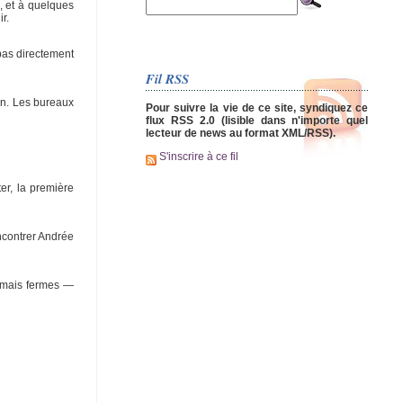
x, et à quelques
r.
pas directement
Fil RSS
Ain. Les bureaux
Pour suivre la vie de ce site, syndiquez ce
flux RSS 2.0 (lisible dans n'importe quel
lecteur de news au format XML/RSS).
S'inscrire à ce fil
er, la première
encontrer Andrée
, mais fermes —