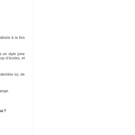
ésire à la fois
s un style (une
op d’écoles, et
derrière lui, de
hange.
ui ?