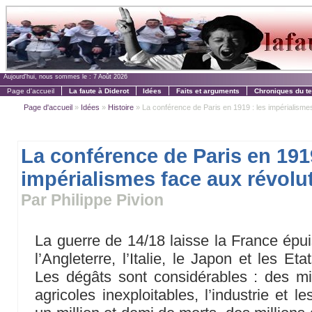
Aujourd'hui, nous sommes le :
7 Août 2026
Page d'accueil
La faute à Diderot
Idées
Faits et arguments
Chroniques du t
Page d'accueil
»
Idées
»
Histoire
» La conférence de Paris en 1919 : les impérialismes 
La conférence de Paris en 1919
impérialismes face aux révolu
Par Philippe Pivion
La guerre de 14/18 laisse la France épui
l’Angleterre, l’Italie, le Japon et les Eta
Les dégâts sont considérables : des mil
agricoles inexploitables, l’industrie et 