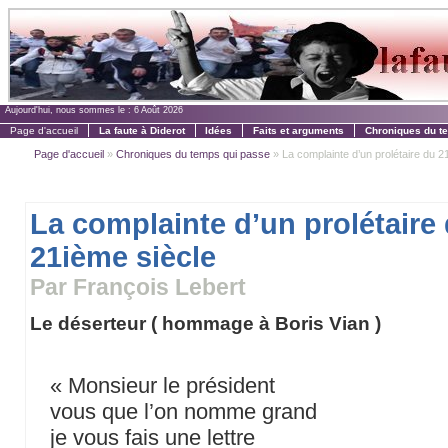
Aujourd'hui, nous sommes le :
6 Août 2026
Page d'accueil
La faute à Diderot
Idées
Faits et arguments
Chroniques du t
Page d'accueil
»
Chroniques du temps qui passe
» La complainte d’un prolétaire du 2
La complainte d’un prolétaire
21ième siècle
Par François Lebert
Le déserteur ( hommage à Boris Vian )
« Monsieur le président
vous que l’on nomme grand
je vous fais une lettre