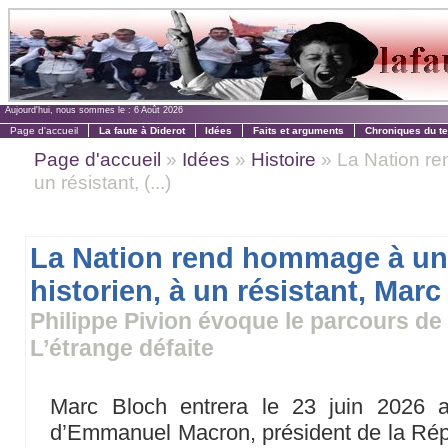
Aujourd'hui, nous sommes le :
6 Août 2026
Page d'accueil
La faute à Diderot
Idées
Faits et arguments
Chroniques du t
Page d'accueil
»
Idées
»
Histoire
» La Nation re
un résistant, (...)
La Nation rend hommage à u
historien, à un résistant, Mar
Philippe Pivion évoque le parcours de
L’étrange défaite
Marc Bloch entrera le 23 juin 2026 
d’Emmanuel Macron, président de la Répub