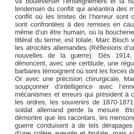
va bouleverser l’enseignement et la na
lendemain du conflit qui anéantira des m
conflit où les limites de l’horreur sont
sont confrontées à des remises en cau
même d’un être humain, où la boucherie
littéral du terme, est totale, Marc Bloch v
les atrocités allemandes (Réflexions d’u
nouvelles de la guerre). Dès 1914,
dénoncent, avec une certitude, une régul
barbares témoignent où sont les forces du
Or avec une précision chirurgicale, Ma
soupçonner d’intelligence avec l’en
mécanismes et erreurs qui président à c
les ordres, les souvenirs de 1870-1871,
soldat allemand perde la mesure. Bl
démontre que les racontars, les menson
guerre conduisent à de tels dérapag
d’une colère aveugle et brutale, mais si