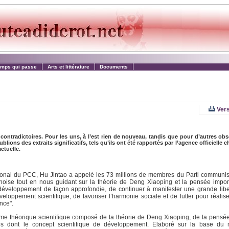
emps qui passe
Arts et littérature
Documents
Vers
ontradictoires. Pour les uns, à l’est rien de nouveau, tandis que pour d’autres obs
blions des extraits significatifs, tels qu’ils ont été rapportés par l’agence officielle c
ctuelle.
nal du PCC, Hu Jintao a appelé les 73 millions de membres du Parti communist
inoise tout en nous guidant sur la théorie de Deng Xiaoping et la pensée impor
u développement de façon approfondie, de continuer à manifester une grande liber
éveloppement scientifique, de favoriser l’harmonie sociale et de lutter pour réali
nce".
tème théorique scientifique composé de la théorie de Deng Xiaoping, de la pensé
ures dont le concept scientifique de développement. Elaboré sur la base du 