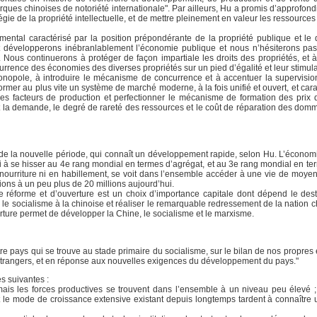
ues chinoises de notoriété internationale". Par ailleurs, Hu a promis d’approfondi
gie de la propriété intellectuelle, et de mettre pleinement en valeur les ressources
mental caractérisé par la position prépondérante de la propriété publique et l
développerons inébranlablement l’économie publique et nous n’hésiterons pas
ous continuerons à protéger de façon impartiale les droits des propriétés, et à 
urrence des économies des diverses propriétés sur un pied d’égalité et leur stimula
onopole, à introduire le mécanisme de concurrence et à accentuer la supervision
former au plus vite un système de marché moderne, à la fois unifié et ouvert, et car
es facteurs de production et perfectionner le mécanisme de formation des prix 
re et la demande, le degré de rareté des ressources et le coût de réparation des d
nte de la nouvelle période, qui connaît un développement rapide, selon Hu. L’économ
si à se hisser au 4e rang mondial en termes d’agrégat, et au 3e rang mondial en t
en nourriture ni en habillement, se voit dans l’ensemble accéder à une vie de moye
ons à un peu plus de 20 millions aujourd’hui.
e réforme et d’ouverture est un choix d’importance capitale dont dépend le des
 le socialisme à la chinoise et réaliser le remarquable redressement de la nation c
erture permet de développer la Chine, le socialisme et le marxisme.
re pays qui se trouve au stade primaire du socialisme, sur le bilan de nos propres
trangers, et en réponse aux nouvelles exigences du développement du pays."
s suivantes :
is les forces productives se trouvent dans l’ensemble à un niveau peu élevé ;
es et le mode de croissance extensive existant depuis longtemps tardent à connaîtr