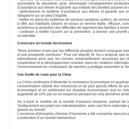
secondaire du deuxième cycle, développer l’enseignement profession
d’assistance aux élèves et garantir aux enfants des familles pauvres et de
- perfectionner le système d’assistance aux élèves et garantir aux enf
obligatoire sur un pied d’égalité.
- mettre en place les systèmes de services sanitaires publics, de ser
à offrir aux habitants urbains et ruraux un service fiable, efficace
accélèrera la résolution des difficultés de logement des familles à reve
- continuer à mettre l’accent sur la prévention, à donner une priorité
occidentale.
Construire un monde harmonieux
"Nous sommes d’avis que les différents peuples doivent conjuguer leu
et une prospérité commune." Pour cet objectif, M. Hu a proposé que tous
international ainsi que les normes universellement reconnues qui rég
coopération et le développement commun dans les relations internation
l’environnement en s’entraidant, de manière à protéger ensemble la Ter
Une feuille de route pour la Chine
La Chine continuera d’alimenter la croissance économique en quadrupla
consommation réduite des ressources et de plus grands efforts de protec
économique et en améliorant les résultats économiques tout en réd
augmenté de 10% par an en moyenne pendant les cinq dernières années, 
Hu a tracé le modèle de la société d’aisance moyenne, parlant de l
"pratiquement accompli son industrialisation, avec une force nationale
grands au monde".
L’ancienne philosophie chinoise d’harmonie a été consacrée dans les pol
construction d’un monde harmonieux.