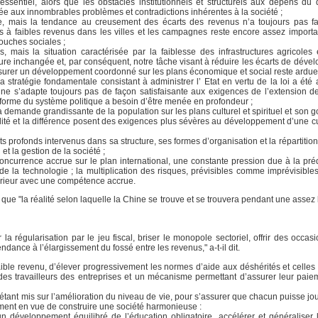
essentiel, alors que les obstacles institutionnels et structurels aux dépens d
ée aux innombrables problèmes et contradictions inhérentes à la société ;
 mais la tendance au creusement des écarts des revenus n’a toujours pas fait
 à faibles revenus dans les villes et les campagnes reste encore assez important
couches sociales ;
mais la situation caractérisée par la faiblesse des infrastructures agricoles 
re inchangée et, par conséquent, notre tâche visant à réduire les écarts de déve
 assurer un développement coordonné sur les plans économique et social reste ardue
la stratégie fondamentale consistant à administrer l’ Etat en vertu de la loi a ét
on ne s’adapte toujours pas de façon satisfaisante aux exigences de l’extension d
réforme du système politique a besoin d’être menée en profondeur ;
a demande grandissante de la population sur les plans culturel et spirituel et son 
atilité et la différence posent des exigences plus sévères au développement d’une cu
profonds intervenus dans sa structure, ses formes d’organisation et la répartition 
 la gestion de la société ;
e concurrence accrue sur le plan international, une constante pression due à la p
 la technologie ; la multiplication des risques, prévisibles comme imprévisibles
térieur avec une compétence accrue.
 que "la réalité selon laquelle la Chine se trouve et se trouvera pendant une asse
la régularisation par le jeu fiscal, briser le monopole sectoriel, offrir des occas
endance à l’élargissement du fossé entre les revenus," a-t-il dit.
ible revenu, d’élever progressivement les normes d’aide aux déshérités et celles
s travailleurs des entreprises et un mécanisme permettant d’assurer leur paiem
 étant mis sur l’amélioration du niveau de vie, pour s’assurer que chacun puisse jou
gement en vue de construire une société harmonieuse :
 un développement équilibré de l’éducation obligatoire, accélérer et généraliser