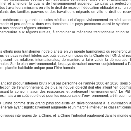
nel et améliorer la qualité de l’enseignement supérieur. Le pays va perfectio
s travailleurs migrants en ville le droit de recevoir l’éducation obligatoire sur un p
ants des familles pauvres et des travailleurs migrants en ville le droit de recev
vices médicaux, de garantie de soins médicaux et d’approvisionnement en médicame
, commode et peu onéreux dans ces domaines. Le pays promouvra aussi le système
nu bas dans les régions urbaines.
 particulière aux régions rurales, à combiner la médecine traditionnelle chinoise
rs efforts pour transformer notre planète en un monde harmonieux où règneront u
 les pays restent fidèles aux buts et aux principes de la Charte de l’ONU, et resp
issent les relations internationales, de manière à faire valoir la démocratie, 
ales. Sur le plan environnemental, les pays devraient oeuvrer conjointement à l’
re, planète habitable unique pour l’être humain.
nt son produit intérieur brut ( PIB) par personne de l’année 2000 en 2020, sous c
tion de l’environnement. De plus, le nouvel objectif doit être atteint "en optimis
uisant la consommation des ressources et protégeant l’environnement." Le PIB
mais à un coût trop élevé pour les ressources et l’environnement, a-t-il reconnu
a Chine comme d’un grand pays socialiste en développement à la civilisation 
 générale ayant significativement augmenté et un marché intérieur se classant comm
itiques intérieures de la Chine, et la Chine l’introduit également dans le monde e