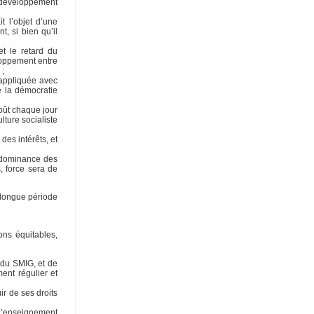
u développement
 l’objet d’une
, si bien qu’il
et le retard du
loppement entre
 ;
é appliquée avec
e la démocratie
goût chaque jour
lture socialiste
des intérêts, et
rédominance des
, force sera de
z longue période
ions équitables,
 du SMIG, et de
ent régulier et
ir de ses droits
 l’enseignement