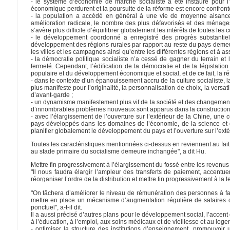
- le système d’économie de marché socialiste a été instauré pour l’
économique perdurent et la poursuite de la réforme est encore confront
- la population a accédé en général à une vie de moyenne aisance,
amélioration radicale, le nombre des plus défavorisés et des ménages
s’avère plus difficile d’équilibrer globalement les intérêts de toutes les 
- le développement coordonné a enregistré des progrès substantiels, 
développement des régions rurales par rapport au reste du pays demeu
les villes et les campagnes ainsi qu’entre les différentes régions et à
- la démocratie politique socialiste n’a cessé de gagner du terrain et 
fermeté. Cependant, l’édification de la démocratie et de la législati
populaire et du développement économique et social, et de ce fait, la 
- dans le contexte d’un épanouissement accru de la culture socialiste, l
plus manifeste pour l’originalité, la personnalisation de choix, la vers
d’avant-garde ;
- un dynamisme manifestement plus vif de la société et des changements 
d’innombrables problèmes nouveaux sont apparus dans la construction et
- avec l’élargissement de l’ouverture sur l’extérieur de la Chine, un
pays développés dans les domaines de l’économie, de la science et de
planifier globalement le développement du pays et l’ouverture sur l’ex
Toutes les caractéristiques mentionnées ci-dessus en reviennent au fait
au stade primaire du socialisme demeure inchangée", a dit Hu.
Mettre fin progressivement à l’élargissement du fossé entre les revenus
"Il nous faudra élargir l’ampleur des transferts de paiement, accentuer 
réorganiser l’ordre de la distribution et mettre fin progressivement à la t
"On tâchera d’améliorer le niveau de rémunération des personnes à fa
mettre en place un mécanisme d’augmentation régulière de salaires de
ponctuel", a-t-il dit.
Il a aussi précisé d’autres plans pour le développement social, l’accent
à l’éducation, à l’emploi, aux soins médicaux et de vieillesse et au lo
- optimiser la structure des institutions d’enseignement, promouvoir