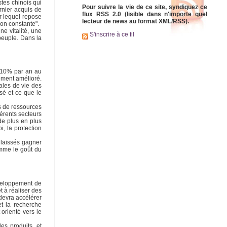
tes chinois qui
Pour suivre la vie de ce site, syndiquez ce
rnier acquis de
flux RSS 2.0 (lisible dans n'importe quel
ur lequel repose
lecteur de news au format XML/RSS).
on constante".
e vitalité, une
S'inscrire à ce fil
 peuple. Dans la
 10% par an au
tement amélioré.
ales de vie des
sé et ce que le
s de ressources
férents secteurs
de plus en plus
, la protection
 laissés gagner
omme le goût du
éveloppement de
t à réaliser des
devra accélérer
et la recherche
 orienté vers le
es produits, et