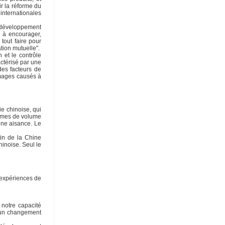
r la réforme du
 internationales
e développement
 à encourager,
tout faire pour
tion mutuelle".
 et le contrôle
actérisé par une
des facteurs de
ommages causés à
ie chinoise, qui
ermes de volume
nne aisance. Le
tin de la Chine
hinoise. Seul le
 expériences de
 notre capacité
e un changement