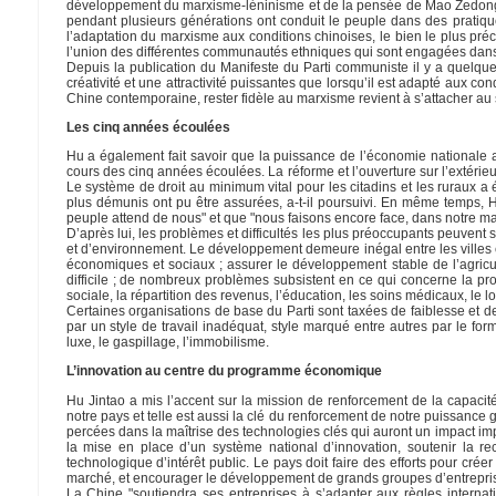
développement du marxisme-léninisme et de la pensée de Mao Zedong, c
pendant plusieurs générations ont conduit le peuple dans des pratiqu
l’adaptation du marxisme aux conditions chinoises, le bien le plus préc
l’union des différentes communautés ethniques qui sont engagées dans u
Depuis la publication du Manifeste du Parti communiste il y a quelqu
créativité et une attractivité puissantes que lorsqu’il est adapté aux co
Chine contemporaine, rester fidèle au marxisme revient à s’attacher au sy
Les cinq années écoulées
Hu a également fait savoir que la puissance de l’économie nationa
cours des cinq années écoulées. La réforme et l’ouverture sur l’extérie
Le système de droit au minimum vital pour les citadins et les ruraux 
plus démunis ont pu être assurées, a-t-il poursuivi. En même temps, H
peuple attend de nous" et que "nous faisons encore face, dans notre ma
D’après lui, les problèmes et difficultés les plus préoccupants peuven
et d’environnement. Le développement demeure inégal entre les villes et 
économiques et sociaux ; assurer le développement stable de l’agricu
difficile ; de nombreux problèmes subsistent en ce qui concerne la prot
sociale, la répartition des revenus, l’éducation, les soins médicaux, le log
Certaines organisations de base du Parti sont taxées de faiblesse et d
par un style de travail inadéquat, style marqué entre autres par le 
luxe, le gaspillage, l’immobilisme.
L’innovation au centre du programme économique
Hu Jintao a mis l’accent sur la mission de renforcement de la capaci
notre pays et telle est aussi la clé du renforcement de notre puissance
percées dans la maîtrise des technologies clés qui auront un impact i
la mise en place d’un système national d’innovation, soutenir la r
technologique d’intérêt public. Le pays doit faire des efforts pour cré
marché, et encourager le développement de grands groupes d’entreprises, 
La Chine "soutiendra ses entreprises à s’adapter aux règles interna