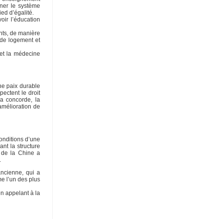
nner le système
ied d’égalité.
oir l’éducation
nts, de manière
 de logement et
 et la médecine
ne paix durable
ectent le droit
la concorde, la
amélioration de
onditions d’une
ant la structure
 de la Chine a
.
ancienne, qui a
e l’un des plus
n appelant à la