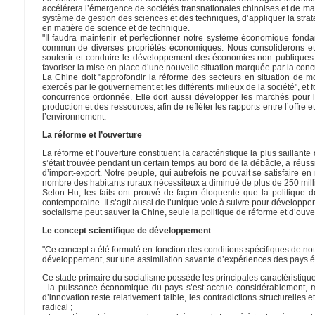
accélérera l’émergence de sociétés transnationales chinoises et de marq
système de gestion des sciences et des techniques, d’appliquer la straté
en matière de science et de technique.
"Il faudra maintenir et perfectionner notre système économique fonda
commun de diverses propriétés économiques. Nous consoliderons et 
soutenir et conduire le développement des économies non publiques. N
favoriser la mise en place d’une nouvelle situation marquée par la conc
La Chine doit "approfondir la réforme des secteurs en situation de m
exercés par le gouvernement et les différents milieux de la société", et 
concurrence ordonnée. Elle doit aussi développer les marchés pour l
production et des ressources, afin de refléter les rapports entre l’off
l’environnement.
La réforme et l’ouverture
La réforme et l’ouverture constituent la caractéristique la plus sailla
s’était trouvée pendant un certain temps au bord de la débâcle, a réus
d’import-export. Notre peuple, qui autrefois ne pouvait se satisfaire 
nombre des habitants ruraux nécessiteux a diminué de plus de 250 milli
Selon Hu, les faits ont prouvé de façon éloquente que la politique d
contemporaine. Il s’agit aussi de l’unique voie à suivre pour développer
socialisme peut sauver la Chine, seule la politique de réforme et d’ouv
Le concept scientifique de développement
"Ce concept a été formulé en fonction des conditions spécifiques de not
développement, sur une assimilation savante d’expériences des pays é
Ce stade primaire du socialisme possède les principales caractéristique
- la puissance économique du pays s’est accrue considérablement, ma
d’innovation reste relativement faible, les contradictions structurell
radical ;