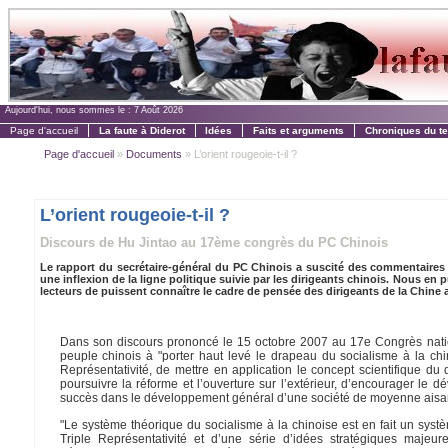
Aujourd'hui, nous sommes le :
7 Août 2026
Page d'accueil
La faute à Diderot
Idées
Faits et arguments
Chroniques du t
Page d'accueil
»
Documents
» L’orient rougeoie-t-il ?
L’orient rougeoie-t-il ?
Discours de Hu Jintao au 17ème congrès du PC Chinois
Le rapport du secrétaire-général du PC Chinois a suscité des commentaires c
une inflexion de la ligne politique suivie par les dirigeants chinois. Nous en pu
lecteurs de puissent connaître le cadre de pensée des dirigeants de la Chine a
Dans son discours prononcé le 15 octobre 2007 au 17e Congrès natio
peuple chinois à "porter haut levé le drapeau du socialisme à la ch
Représentativité, de mettre en application le concept scientifique d
poursuivre la réforme et l’ouverture sur l’extérieur, d’encourager le d
succès dans le développement général d’une société de moyenne aisa
"Le système théorique du socialisme à la chinoise est en fait un sys
Triple Représentativité et d’une série d’idées stratégiques maje