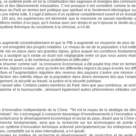
e système porte en lui la cristallisation des sagesses et énergies des communis
es et des tâtonnements inlassables. C’est pourquoi il est considéré comme le de
ieux du Parti en termes tant politique que spirituel et le fondement idéologique s
ne même lutte. Il s’agit d’ailleurs d’un système complètement ouvert et en évoluti
e 160 ans, les expériences ont démontré que le marxisme ne saurait manifester un
nditions réelles d’un pays, qu’il évolue avec son temps et qu’il épouse le destin du
stème théorique du socialisme à la chinoise, a-t-il dit.
le a augmenté considérablement et que le PIB a augmenté en moyenne de plus de
ur ont enregistré des progrès notables. Le niveau de vie de la population s’est net
a été mis en place dans ses grandes lignes, grâce auquel les conditions fondament
u a souligné qu’il existe un écart non négligeable entre ce que nous avons réali
rche en avant, à de nombreux problèmes et difficultés".
t se résumer comme suit : la croissance économique a été payée trop cher en terme
les régions rurales, ainsi qu’entre les différentes régions du pays et entre les dif
lture et l’augmentation régulière des revenus des paysans s’avère une mission 
ection des intérêts vitaux de la population dans divers domaines tels que l’emploi
ement, la sécurité au travail, la justice et la sécurité publique.
e laisser-aller. Certains cadres membres du Parti, bien que peu nombreux, se sont
formalisme et la bureaucratie ; sévissent également autres phénomènes néfastes c
té d’innovation indépendante de la Chine. "Tel est le noyau de la stratégie de d
 globale". Hu s’est engagé à consacrer davantage d’investissements à l’innovation e
mportant pour le développement économique et social du pays, disant que la Chine 
echerche fondamentale, ainsi que la recherche sur les technologies de pointe 
er un système d’innovation technique actionné principalement par les entreprises et
compétitifs sur le plan international, a-t-il ajouté.
tionales en matière de recherche et développement, de production et de vente d