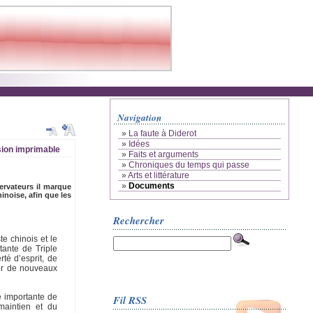
Navigation
»
La faute à Diderot
»
Idées
ion imprimable
»
Faits et arguments
»
Chroniques du temps qui passe
»
Arts et littérature
»
Documents
ervateurs il marque
hinoise, afin que les
Rechercher
e chinois et le
tante de Triple
té d’esprit, de
ser de nouveaux
e importante de
Fil RSS
maintien et du