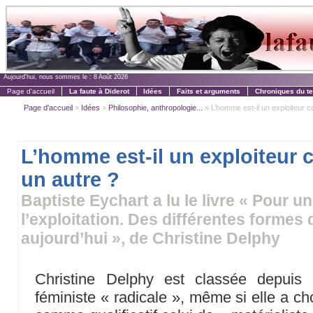
Aujourd'hui, nous sommes le :
8 Août 2026
Page d'accueil
La faute à Diderot
Idées
Faits et arguments
Chroniques du t
Page d'accueil
»
Idées
»
Philosophie, anthropologie...
» L’homme est-il un exploiteur 
L’homme est-il un exploiteur
un autre ?
Baptiste Eychart a lu le livre « Pour u
l’exploitation. Des différentes formes 
aujourd’hui », de Christine Delphy
Christine Delphy est classée depu
féministe « radicale », même si elle a c