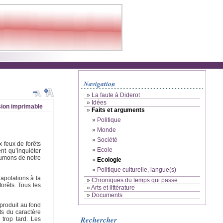
Navigation
»
La faute à Diderot
»
Idées
ion imprimable
»
Faits et arguments
»
Politique
»
Monde
»
Société
 feux de forêts
»
Ecole
nt qu’inquiéter
poumons de notre
»
Ecologie
»
Politique culturelle, langue(s)
apolations à la
»
Chroniques du temps qui passe
forêts. Tous les
»
Arts et littérature
»
Documents
 produit au fond
ts du caractère
Rechercher
 trop tard. Les