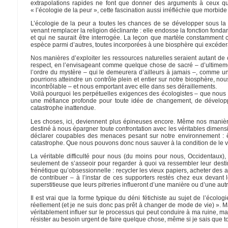
extrapolations rapides ne font que donner des arguments à ceux qui d
« l’écologie de la peur », cette fascination aussi irréfléchie que morbid
L’écologie de la peur a toutes les chances de se développer sous la
venant remplacer la religion déclinante : elle endosse la fonction fonda
et qui ne saurait être interrogée. La leçon que martèle constamment c
espèce parmi d’autres, toutes incorporées à une biosphère qui excéderai
Nos manières d’exploiter les ressources naturelles seraient autant de ch
respect, en l’envisageant comme quelque chose de sacré – d’ultimemen
l’ordre du mystère – qui le demeurera d’ailleurs à jamais –, comme une
pourrions atteindre un contrôle plein et entier sur notre biosphère, nous
incontrôlable – et nous emportant avec elle dans ses déraillements.
Voilà pourquoi les perpétuelles exigences des écologistes – que nous 
une méfiance profonde pour toute idée de changement, de développ
catastrophe inattendue.
Les choses, ici, deviennent plus épineuses encore. Même nos manièr
destiné à nous épargner toute confrontation avec les véritables dimen
déclarer coupables des menaces pesant sur notre environnement : êt
catastrophe. Que nous pouvons donc nous sauver à la condition de le 
La véritable difficulté pour nous (du moins pour nous, Occidentaux),
seulement de s’asseoir pour regarder à quoi va ressembler leur destin. 
frénétique qu’obsessionnelle : recycler les vieux papiers, acheter d
de contribuer – à l’instar de ces supporters restés chez eux devant 
superstitieuse que leurs pitreries influeront d’une manière ou d’une autr
Il est vrai que la forme typique du déni fétichiste au sujet de l’écol
réellement (et je ne suis donc pas prêt à changer de mode de vie) ». Mai
véritablement influer sur le processus qui peut conduire à ma ruine, ma
résister au besoin urgent de faire quelque chose, même si je sais que tou