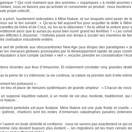
ganique ? Qui croit vraiment que des pommes « organiques » à moitié pourries e
s achetant, nous ne faisons pas qu’acheter et consommer un produit : nous montron
ste projet collectif…
a priori, lourdement redevables à Mère Nature, et sur lesquels vient peser de to
s sur le ton suivant : « Qu’as-tu fait aujourd’hui pour acquitter ta dette à Mère
anettes de bière et de Coca, où les as-tu déposées ? As-tu utilisé ta voiture pour
 conditionné alors que tu aurais pu aussi bien ouvrir grand les fenêtres ? » Les con
en difficiles à discerner : l’individu passe son temps à scruter ses manières de fai
e civilisation industrielle entière.
elle sert de prétexte aux obscurantismes New Age (aux éloges des paradigmes « 
rer les menaces globales provoquées par le développement rapide de pays comme 
 réputation à bon compte (acheter « vert », recycler, prendre en considération l’éco
tions récentes aux feux d’Amazonie. Et notamment constater cinq grandes straté
:
s la peine de s’y intéresser, la vie continue, la nature va prendre soin d’elle-même
rdement les pollueurs) » ;
u, en lieu et place de mesures systémiques de grande ampleur : « Chacun de nous d
 à un supposé équilibre naturel, à un mode de vie plus modeste, traditionnel, qui 
Mère Nature…
dément perturbée est pure foutaise. Mère Nature est une pute froide et cruelle
e (pétrole, charbon) sont les restes d’immenses catastrophes passées (interve
er l’avenir en toute sérénité et confiance : nous ne savons pas exactement ce qui es
 comme cela devient toujours plus évident –, les migrations (et les murs censés l