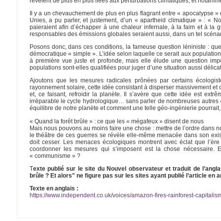
révèlent de plus en plus liées aux perturbations climatiques, et notamm
Il y a un chevauchement de plus en plus flagrant entre « apocalypse » é
Unies, a pu parler, et justement, d’un « apartheid climatique » : « No
paieraient afin d’échapper à une chaleur infernale, à la faim et à l
responsables des émissions globales seraient aussi, dans un tel scénari
Posons donc, dans ces conditions, la fameuse question léniniste : que f
démocratique « simple ». L’idée selon laquelle ce serait aux populat
à première vue juste et profonde, mais elle élude une question impo
populations sont-elles qualifiées pour juger d’une situation aussi délica
Ajoutons que les mesures radicales prônées par certains écologis
rayonnement solaire, cette idée consistant à disperser massivement et c
et, ce faisant, refroidir la planète. Il s’avère que cette idée est ext
irréparable le cycle hydrologique… sans parler de nombreuses autre
équilibre de notre planète et comment une telle géo-ingénierie pourrait
« Quand la forêt brûle » : ce que les « mégafeux » disent de nous
Mais nous pouvons au moins faire une chose : mettre de l’ordre dans nos
le théâtre de ces guerres se révèle elle-même menacée dans son exist
doit cesser. Les menaces écologiques montrent avec éclat que l’ère
coordonner les mesures qui s’imposent est la chose nécessaire. Et
« communisme » ?
T
exte publié sur le site du Nouvel observateur et traduit de l’angl
brûle ? Et alors" ne figure pas sur les sites ayant publié l’article en a
Texte en anglais :
https://www.independent.co.uk/voices/amazon-fires-rainforest-capitalis