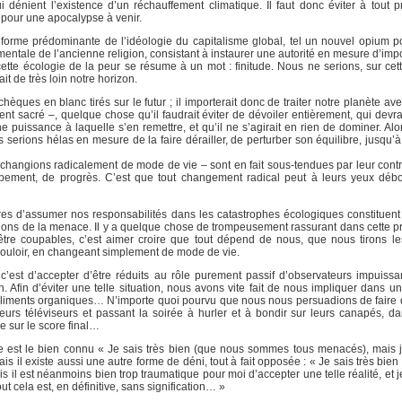
énient l’existence d’un réchauffement climatique. Il faut donc éviter à tout p
e pour une apocalypse à venir.
 forme prédominante de l’idéologie du capitalisme global, tel un nouvel opium 
mentale de l’ancienne religion, consistant à instaurer une autorité en mesure d’imp
ette écologie de la peur se résume à un mot : finitude. Nous ne serions, sur cett
t de très loin notre horizon.
èques en blanc tirés sur le futur ; il importerait donc de traiter notre planète av
t sacré –, quelque chose qu’il faudrait éviter de dévoiler entièrement, qui devr
 puissance à laquelle s’en remettre, et qu’il ne s’agirait en rien de dominer. Al
 serions hélas en mesure de la faire dérailler, de perturber son équilibre, jusqu’à 
changions radicalement de mode de vie – sont en fait sous-tendues par leur contra
ement, de progrès. C’est que tout changement radical peut à leurs yeux déb
es d’assumer nos responsabilités dans les catastrophes écologiques constituen
sions de la menace. Il y a quelque chose de trompeusement rassurant dans cette p
re coupables, c’est aimer croire que tout dépend de nous, que nous tirons les
vouloir, en changeant simplement de mode de vie.
 c’est d’accepter d’être réduits au rôle purement passif d’observateurs impuiss
Afin d’éviter une telle situation, nous avons vite fait de nous impliquer dans une
es aliments organiques… N’importe quoi pourvu que nous nous persuadions de faire
leurs téléviseurs et passant la soirée à hurler et à bondir sur leurs canapés, d
e sur le score final…
ogie est le bien connu « Je sais très bien (que nous sommes tous menacés), mais j
s il existe aussi une autre forme de déni, tout à fait opposée : « Je sais très bie
is il est néanmoins bien trop traumatique pour moi d’accepter une telle réalité, et
t cela est, en définitive, sans signification… »