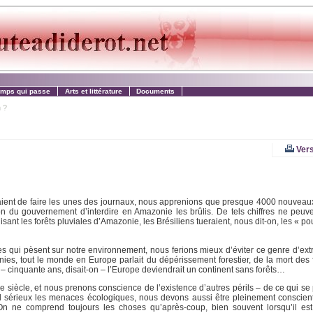
emps qui passe
Arts et littérature
Documents
 ?
Vers
ient de faire les unes des journaux, nous apprenions que presque 4000 nouveaux
ion du gouvernement d’interdire en Amazonie les brûlis. De tels chiffres ne peuve
isant les forêts pluviales d’Amazonie, les Brésiliens tueraient, nous dit-on, les « 
qui pèsent sur notre environnement, nous ferions mieux d’éviter ce genre d’extr
nnies, tout le monde en Europe parlait du dépérissement forestier, de la mort des 
 – cinquante ans, disait-on – l’Europe deviendrait un continent sans forêts…
Xe siècle, et nous prenons conscience de l’existence d’autres périls – de ce qui se
 sérieux les menaces écologiques, nous devons aussi être pleinement conscien
 On ne comprend toujours les choses qu’après-coup, bien souvent lorsqu’il est