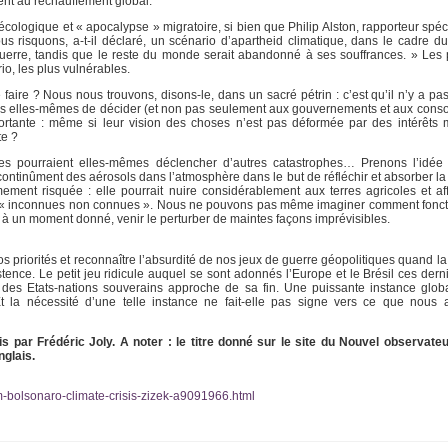
ent au réchauffement global.
cologique et « apocalypse » migratoire, si bien que Philip Alston, rapporteur spéc
us risquons, a-t-il déclaré, un scénario d’apartheid climatique, dans le cadre du
a guerre, tandis que le reste du monde serait abandonné à ses souffrances. » Les
o, les plus vulnérables.
aire ? Nous nous trouvons, disons-le, dans un sacré pétrin : c’est qu’il n’y a pas
ions elles-mêmes de décider (et non pas seulement aux gouvernements et aux cons
rtante : même si leur vision des choses n’est pas déformée par des intérêts m
te ?
tes pourraient elles-mêmes déclencher d’autres catastrophes… Prenons l’idée
ontinûment des aérosols dans l’atmosphère dans le but de réfléchir et absorber la 
rêmement risquée : elle pourrait nuire considérablement aux terres agricoles et af
s « inconnues non connues ». Nous ne pouvons pas même imaginer comment foncti
, à un moment donné, venir le perturber de maintes façons imprévisibles.
 priorités et reconnaître l’absurdité de nos jeux de guerre géopolitiques quand la
ence. Le petit jeu ridicule auquel se sont adonnés l’Europe et le Brésil ces der
 des Etats-nations souverains approche de sa fin. Une puissante instance glo
 la nécessité d’une telle instance ne fait-elle pas signe vers ce que nous a
ais par Frédéric Joly. A noter : le titre donné sur le site du Nouvel observate
nglais.
m-bolsonaro-climate-crisis-zizek-a9091966.html