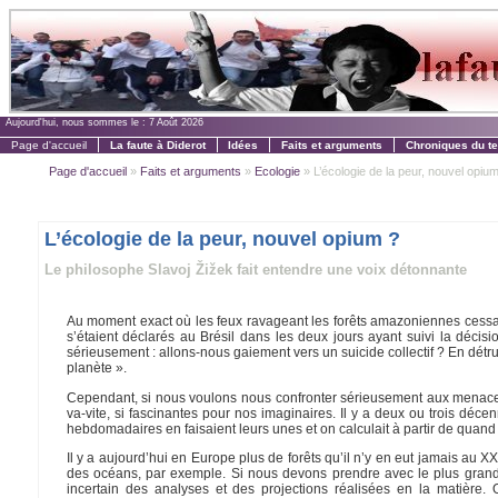
Aujourd'hui, nous sommes le :
7 Août 2026
Page d'accueil
La faute à Diderot
Idées
Faits et arguments
Chroniques du t
Page d'accueil
»
Faits et arguments
»
Ecologie
» L’écologie de la peur, nouvel opium
L’écologie de la peur, nouvel opium ?
Le philosophe Slavoj Žižek fait entendre une voix détonnante
Au moment exact où les feux ravageant les forêts amazoniennes cessa
s’étaient déclarés au Brésil dans les deux jours ayant suivi la décis
sérieusement : allons-nous gaiement vers un suicide collectif ? En détru
planète ».
Cependant, si nous voulons nous confronter sérieusement aux menaces 
va-vite, si fascinantes pour nos imaginaires. Il y a deux ou trois déce
hebdomadaires en faisaient leurs unes et on calculait à partir de quand
Il y a aujourd’hui en Europe plus de forêts qu’il n’y en eut jamais au X
des océans, par exemple. Si nous devons prendre avec le plus grand
incertain des analyses et des projections réalisées en la matière.