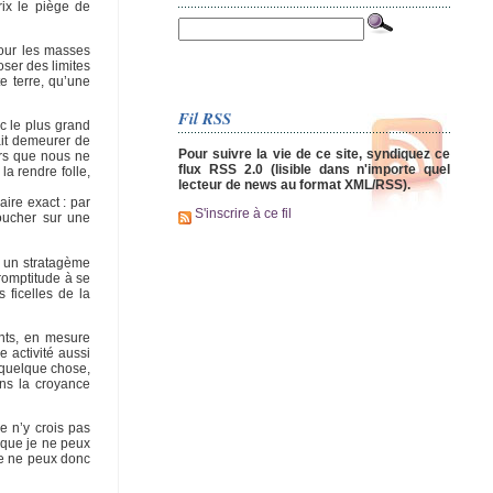
rix le piège de
pour les masses
oser des limites
e terre, qu’une
Fil RSS
ec le plus grand
ait demeurer de
Pour suivre la vie de ce site, syndiquez ce
ors que nous ne
flux RSS 2.0 (lisible dans n'importe quel
la rendre folle,
lecteur de news au format XML/RSS).
ire exact : par
S'inscrire à ce fil
oucher sur une
t un stratagème
romptitude à se
 ficelles de la
ants, en mesure
 activité aussi
 quelque chose,
ans la croyance
e n’y crois pas
n que je ne peux
 je ne peux donc