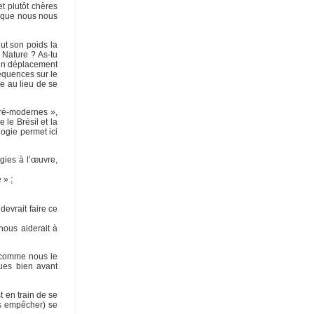
t plutôt chères
s que nous nous
ut son poids la
 Nature ? As-tu
 un déplacement
séquences sur le
re au lieu de se
pré-modernes »,
le Brésil et la
logie permet ici
gies à l’œuvre,
 » ;
evrait faire ce
nous aiderait à
, comme nous le
nues bien avant
t en train de se
es empêcher) se