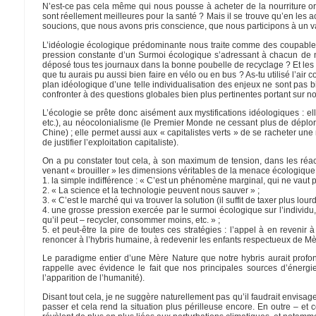
N’est-ce pas cela même qui nous pousse à acheter de la nourriture or
sont réellement meilleures pour la santé ? Mais il se trouve qu’en le
soucions, que nous avons pris conscience, que nous participons à un va
L’idéologie écologique prédominante nous traite comme des coupables 
pression constante d’un Surmoi écologique s’adressant à chacun de nou
déposé tous tes journaux dans la bonne poubelle de recyclage ? Et les c
que tu aurais pu aussi bien faire en vélo ou en bus ? As-tu utilisé l’air
plan idéologique d’une telle individualisation des enjeux ne sont pas bi
confronter à des questions globales bien plus pertinentes portant sur notr
L’écologie se prête donc aisément aux mystifications idéologiques : 
etc.), au néocolonialisme (le Premier Monde ne cessant plus de déplo
Chine) ; elle permet aussi aux « capitalistes verts » de se racheter une
de justifier l’exploitation capitaliste).
On a pu constater tout cela, à son maximum de tension, dans les réac
venant « brouiller » les dimensions véritables de la menace écologique 
1. la simple indifférence : « C’est un phénomène marginal, qui ne vaut pa
2. « La science et la technologie peuvent nous sauver » ;
3. « C’est le marché qui va trouver la solution (il suffit de taxer plus lou
4. une grosse pression exercée par le surmoi écologique sur l’individ
qu’il peut – recycler, consommer moins, etc. » ;
5. et peut-être la pire de toutes ces stratégies : l’appel à en revenir
renoncer à l’hybris humaine, à redevenir les enfants respectueux de 
Le paradigme entier d’une Mère Nature que notre hybris aurait profon
rappelle avec évidence le fait que nos principales sources d’énergi
l’apparition de l’humanité).
Disant tout cela, je ne suggère naturellement pas qu’il faudrait envisag
passer et cela rend la situation plus périlleuse encore. En outre – et