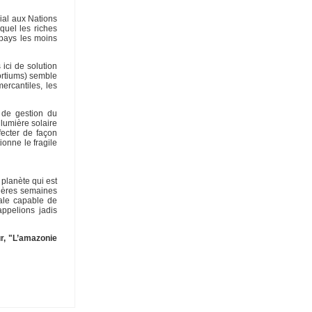
ial aux Nations
quel les riches
 pays les moins
 ici de solution
ortiums) semble
ercantiles, les
 de gestion du
lumière solaire
fecter de façon
onne le fragile
 planète qui est
nières semaines
bale capable de
ppelions jadis
ur, "L’amazonie