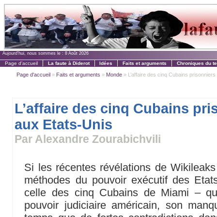
Aujourd'hui, nous sommes le :
8 Août 2026
Page d'accueil
La faute à Diderot
Idées
Faits et arguments
Chroniques du t
Page d'accueil
»
Faits et arguments
»
Monde
» L’affaire des cinq Cubains prisonniers
L’affaire des cinq Cubains pri
aux Etats-Unis
Par Alexandre Zourabichvili
Si les récentes révélations de Wikileaks
méthodes du pouvoir exécutif des Etats-
celle des cinq Cubains de Miami – qu
pouvoir judiciaire américain, son manq