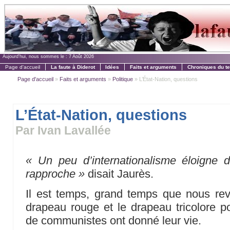
Aujourd'hui, nous sommes le :
7 Août 2026
Page d'accueil
La faute à Diderot
Idées
Faits et arguments
Chroniques du t
Page d'accueil
»
Faits et arguments
»
Politique
» L’État-Nation, questions
L’État-Nation, questions
Par Ivan Lavallée
« Un peu d’internationalisme éloigne 
rapproche »
disait Jaurès.
Il est temps, grand temps que nous re
drapeau rouge et le drapeau tricolore po
de communistes ont donné leur vie.