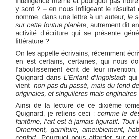
intelligence même et pourquoi pas notre
y sont ? – en nous infligeant le résulta
nomme, dans une lettre à un auteur,
le 
sur cette foutue planète
, autrement dit en
activité d’écriture qui se présente gé
littérature ?
On les appelle écrivains, récemment écrivai
en est certains, certaines, qui nous do
l’aboutissement écrit de leur invention,
Quignard dans
L’Enfant d’Ingolstadt
qui 
vient
non pas du passé, mais du fond de 
originales, et singulières mais originaires 
Ainsi de la lecture de ce dixième to
Quignard, je retiens ceci :
comme le dési
fantôme, l’art est à jamais figuratif. Tout 
Ornement, garniture, ameublement, habil
confort
. Pourquoi nous attarder sur cet