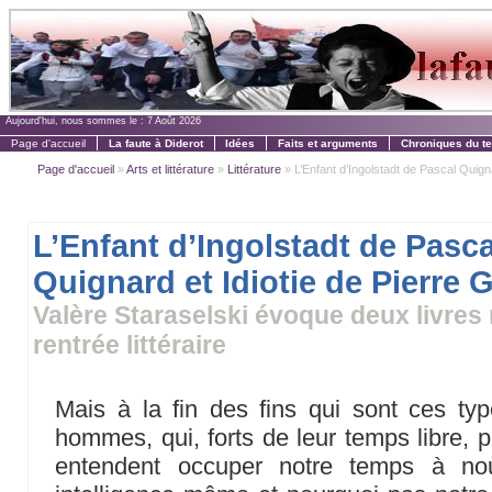
Aujourd'hui, nous sommes le :
7 Août 2026
Page d'accueil
La faute à Diderot
Idées
Faits et arguments
Chroniques du t
Page d'accueil
»
Arts et littérature
»
Littérature
» L’Enfant d’Ingolstadt de Pascal Quignar
L’Enfant d’Ingolstadt de Pasca
Quignard et Idiotie de Pierre 
Valère Staraselski évoque deux livres
rentrée littéraire
Mais à la fin des fins qui sont ces ty
hommes, qui, forts de leur temps libre, pa
entendent occuper notre temps à nous