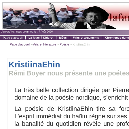
Aujourd'hui, nous sommes le :
7 Août 2026
Page d'accueil
La faute à Diderot
Idées
Faits et arguments
Chroniques du t
Page d'accueil
»
Arts et littérature
»
Poésie
» KristiinaEhin
KristiinaEhin
Rémi Boyer nous présente une poéte
La très belle collection dirigée par Pier
domaine de la poésie nordique, s’enrichit
La poésie de KristiinaEhin tire sa for
L’esprit immédiat du haïku règne sur ses
la banalité du quotidien révèle une pr