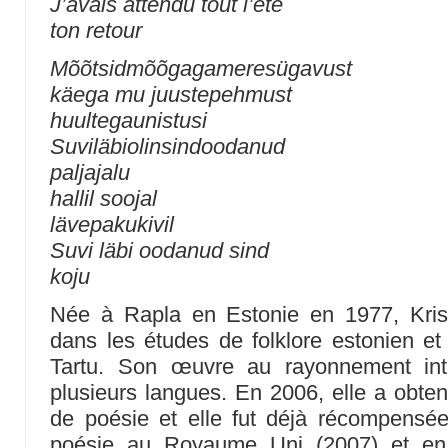
J’avais attendu tout l’été
ton retour
Mõõtsidmõõgagameresügavust
käega mu juustepehmust
huultegaunistusi
Suviläbiolinsindoodanud
paljajalu
hallil soojal
lävepakukivil
Suvi läbi oodanud sind
koju
Née à Rapla en Estonie en 1977, Kristi
dans les études de folklore estonien et
Tartu. Son œuvre au rayonnement inte
plusieurs langues. En 2006, elle a obtenu
de poésie et elle fut déjà récompensée
poésie au Royaume Uni (2007) et en 