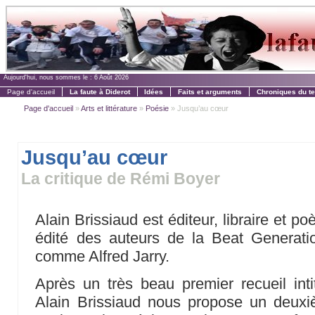
Aujourd'hui, nous sommes le :
6 Août 2026
Page d'accueil
La faute à Diderot
Idées
Faits et arguments
Chroniques du t
Page d'accueil
»
Arts et littérature
»
Poésie
» Jusqu’au cœur
Jusqu’au cœur
La critique de Rémi Boyer
Alain Brissiaud est éditeur, libraire et po
édité des auteurs de la Beat Generat
comme Alfred Jarry.
Après un très beau premier recueil int
Alain Brissiaud nous propose un deuxi