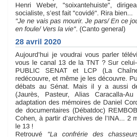
Henri Weber, "soixantehuiste", dirig
socialiste, s’est fait "covidé". Rira bien...
"Je ne vais pas mourir. Je pars/ En ce j
en foule/ Vers la vie"
. (Canto general)
28 avril 2020
Aujourd’hui je voudrai vous parler télév
vous le canal 13 de la TNT ? Sur celui-
PUBLIC SENAT et LCP (La Chaîne P
redécouvre, et même je les découvre. Pub
débats au Sénat. Mais il y a aussi d
(Jaurès, Pasteur, Alias Caracalla-A
adaptation des mémoires de Daniel Cordi
de documentaires (Débatdoc) REMBOBI
Cohen, à partir d’archives de l’INA... 2 
le 13 !
Retrouvé
"La confrérie des chasseur