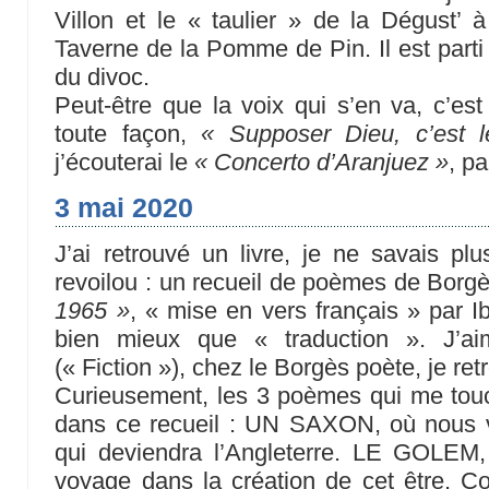
Villon et le « taulier » de la Dégust’ à
Taverne de la Pomme de Pin. Il est parti 
du divoc.
Peut-être que la voix qui s’en va, c’est
toute façon,
« Supposer Dieu, c’est l
j’écouterai le
« Concerto d’Aranjuez »
, p
3 mai 2020
J’ai retrouvé un livre, je ne savais plu
revoilou : un recueil de poèmes de Borg
1965 »
, « mise en vers français » par Ib
bien mieux que « traduction ». J’ai
(« Fiction »), chez le Borgès poète, je re
Curieusement, les 3 poèmes qui me touc
dans ce recueil : UN SAXON, où nous vo
qui deviendra l’Angleterre. LE GOLEM
voyage dans la création de cet être