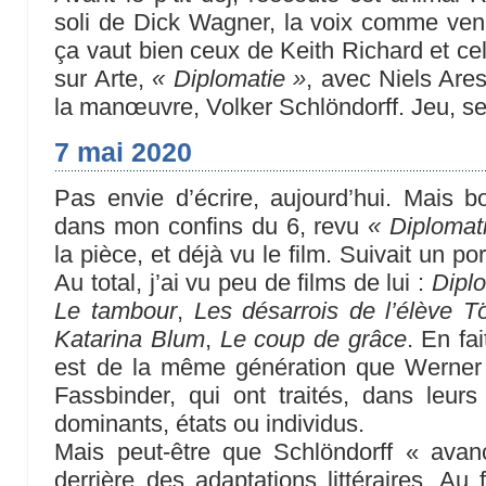
soli de Dick Wagner, la voix comme ven
ça vaut bien ceux de Keith Richard et cel
sur Arte,
« Diplomatie »
, avec Niels Ares
la manœuvre, Volker Schlöndorff. Jeu, se
7 mai 2020
Pas envie d’écrire, aujourd’hui. Mais bo
dans mon confins du 6, revu
« Diplomat
la pièce, et déjà vu le film. Suivait un po
Au total, j’ai vu peu de films de lui :
Dipl
Le tambour
,
Les désarrois de l’élève Tö
Katarina Blum
,
Le coup de grâce
. En fa
est de la même génération que Werner
Fassbinder, qui ont traités, dans leurs
dominants, états ou individus.
Mais peut-être que Schlöndorff « ava
derrière des adaptations littéraires. Au