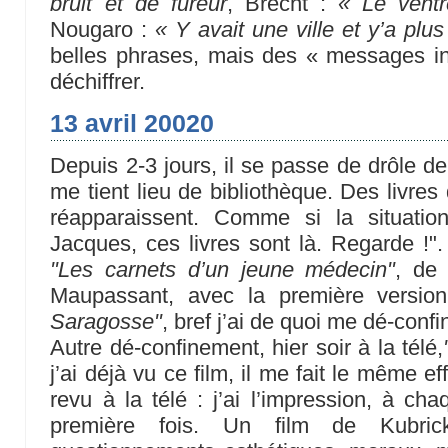
bruit et de fureur
, Brecht :
« Le vent
Nougaro :
« Y avait une ville et y’a plus
belles phrases, mais des « messages in
déchiffrer.
13 avril 20020
Depuis 2-3 jours, il se passe de drôle de
me tient lieu de bibliothèque. Des livres
réapparaissent. Comme si la situatio
Jacques, ces livres sont là. Regarde !"
"Les carnets d’un jeune médecin"
, de
Maupassant, avec la première versio
Saragosse"
, bref j’ai de quoi me dé-confi
Autre dé-confinement, hier soir à la télé,
j’ai déjà vu ce film, il me fait le même ef
revu à la télé : j’ai l’impression, à cha
première fois. Un film de Kubric