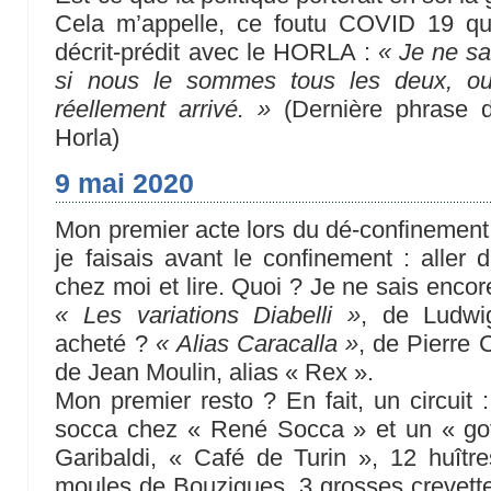
Cela m’appelle, ce foutu COVID 19 qu
décrit-prédit avec le HORLA :
« Je ne sa
si nous le sommes tous les deux, ou
réellement arrivé. »
(Dernière phrase d
Horla)
9 mai 2020
Mon premier acte lors du dé-confinement
je faisais avant le confinement : aller 
chez moi et lire. Quoi ? Je ne sais enco
« Les variations Diabelli »
, de Ludwi
acheté ?
« Alias Caracalla »
, de Pierre C
de Jean Moulin, alias « Rex ».
Mon premier resto ? En fait, un circuit :
socca chez « René Socca » et un « got
Garibaldi, « Café de Turin », 12 huître
moules de Bouzigues, 3 grosses crevett