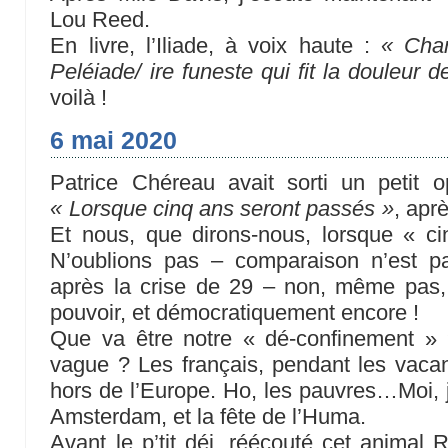
Lou Reed.
En livre, l’Iliade, à voix haute :
« Chan
Peléiade/ ire funeste qui fit la douleur
voilà !
6 mai 2020
Patrice Chéreau avait sorti un petit o
« Lorsque cinq ans seront passés »
, apr
Et nous, que dirons-nous, lorsque « c
N’oublions pas – comparaison n’est p
après la crise de 29 – non, même pas, q
pouvoir, et démocratiquement encore !
Que va être notre « dé-confinement » ?
vague ? Les français, pendant les vacan
hors de l’Europe. Ho, les pauvres…Moi, j
Amsterdam, et la fête de l’Huma.
Avant le p’tit déj, réécouté cet animal R