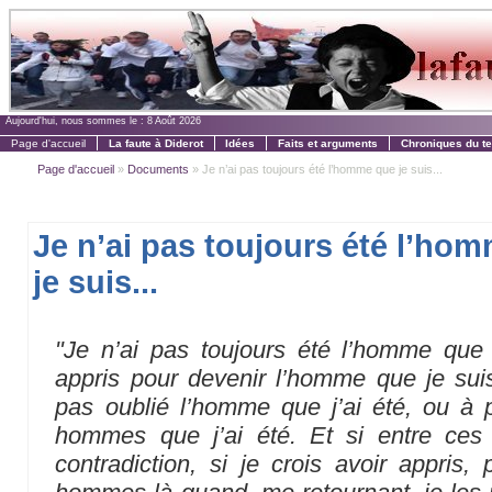
Aujourd'hui, nous sommes le :
8 Août 2026
Page d'accueil
La faute à Diderot
Idées
Faits et arguments
Chroniques du t
Page d'accueil
»
Documents
» Je n’ai pas toujours été l’homme que je suis...
Je n’ai pas toujours été l’ho
je suis...
"Je n’ai pas toujours été l’homme que 
appris pour devenir l’homme que je suis
pas oublié l’homme que j’ai été, ou à 
hommes que j’ai été. Et si entre ces
contradiction, si je crois avoir appris,