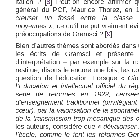
italien ?
[
8
]
Peut-on encore affirmer q
général du PCF, Maurice Thorez, en 
creuser un fossé entre la classe 
moyennes »
, ce qu’il ne put vraiment évi
préoccupations de Gramsci ?
[
9
]
Bien d’autres thèmes sont abordés dans un
les écrits de Gramsci et présente 
d’interprétation – par exemple sur la no
restitue, disons le encore une fois, les co
question de l’éducation. Lorsque
« Gio
l’Education et intellectuel officiel du r
série de réformes en 1923, censée
d’enseignement traditionnel (privilégiant
cœur), par la valorisation de la spontané
de la transmission trop mécanique des 
les auteurs, considère que
« dévaloriser l
l’école, comme le font les réformes Gen