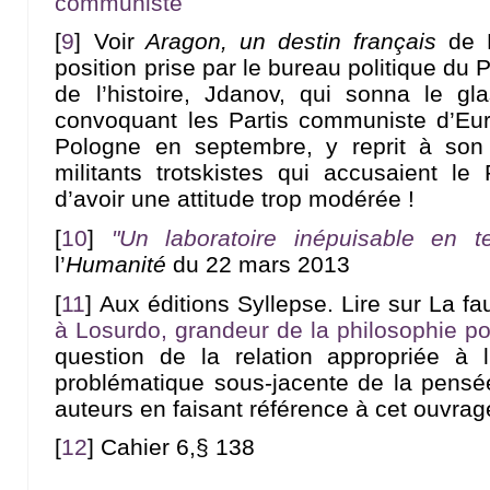
communiste
[
9
]
Voir
Aragon, un destin français
de P
position prise par le bureau politique du P
de l’histoire, Jdanov, qui sonna le gl
convoquant les Partis communiste d’Eur
Pologne en septembre, y reprit à son
militants trotskistes qui accusaient le
d’avoir une attitude trop modérée !
[
10
]
"Un laboratoire inépuisable en 
l’
Humanité
du 22 mars 2013
[
11
]
Aux éditions Syllepse. Lire sur La fa
à Losurdo, grandeur de la philosophie pol
question de la relation appropriée à l
problématique sous-jacente de la pensé
auteurs en faisant référence à cet ouvrag
[
12
]
Cahier 6,§ 138