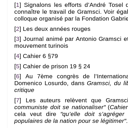
[
1
]
Signalons les efforts d’André Tosel 
connaître le travail de Gramsci. Voir éga
colloque organisé par la Fondation Gabri
[
2
]
Les deux années rouges
[
3
]
Journal animé par Antonio Gramsci et 
mouvement turinois
[
4
]
Cahier 6 §79
[
5
]
Cahier de prison 19 § 24
[
6
]
Au 7ème congrès de l’Internation
Domenico Losurdo, dans
Gramsci, du l
critique
[
7
]
Les auteurs relèvent que Grams
communiste doit se nationaliser"
(
Cahier
cela veut dire
"qu’elle doit s’agrége
populaires de la nation pour se légitimer"
.