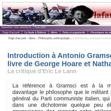
Aujourd'hui, nous sommes le :
7 Août 2026
Page d'accueil
La faute à Diderot
Idées
Faits et arguments
Chroniques du t
Page d'accueil
»
Idées
»
Philosophie, anthropologie...
» Introduction à Antonio Gramsci
Introduction à Antonio Grams
livre de George Hoare et Nath
La critique d’Eric Le Lann
La référence à Gramsci est à la m
davantage le philosophe que le militant p
général du Parti communiste italien, qui
dans une dichotomie quelque peu él