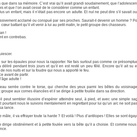
ts que dans sa mémoire. C’est vrai qu’il avait grandi soudainement, que l’adolescent
s et que l’on avait cessé de le considérer comme un enfant.
us un enfant, mais il n’était pas encore un adulte. Et nul ne peut dire s’il savait ou 
ccessivement acclamé ou conspué par ses proches. Saurait-il devenir un homme ? Pour
ur battant qu’il vit venir à lui au petit matin, le petit groupe des chasseurs.
an !
ent en contrebas.
uiescer.
r sur tes épaules pour nous la rapporter. Ne fais surtout pas comme ce présompt
éliré pendant trois jours et qu’il en est resté un peu fêlé. Encore qu’il ait su en
 de nos nuits et sur la foudre qui nous a apporté le feu.
e avant de partir.
’âge adulte !
au serrée contre le torse, qui cherche des yeux parmi les bêtes du voisinage,
groupe aux cornes élancées et il se dirige à petite foulée dans sa direction.
 il peut sembler illusoire d’espérer atteindre seul, à pied, et avec une simple sa
pourtant nous le suivons mentalement en regrettant pour lui qu’un arc ne soit pas 
sa lance.
 mâle, il va effrayer toute la harde ? Et voilà ! Plus d’antilopes ! Elles se sont éga
e dirige obstinément et à petite foulée vers la bête qu’il a choisie. Et comme nous
ance.