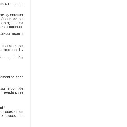
, ne change pas
ble s’y enrouler
érieurs de cet
bots rigides. Sa
ourse soutenue.
rt de sueur. Il
e chasseur sue
 exceptions il y
chien qui halète
ement se figer,
sur le point de
rir pendant très
nt !
Pas question en
aux risques des