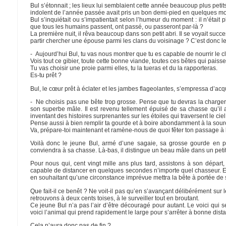
Bul s’étonnait ; les lieux lui semblaient cette année beaucoup plus peti
indolent de l’année passée avait pris un bon demi-pied en quelques moi
Bul s’inquiétait ou s’impatientait selon l’humeur du moment : il n’était pl
que tous les humains passent, ont passé, ou passeront par-là ?
La première nuit, il rêva beaucoup dans son petit abri. Il se voyait su
partir chercher une épouse parmi les clans du voisinage ? C’est donc le cœ
- Aujourd’hui Bul, tu vas nous montrer que tu es capable de nourrir le cl
Vois tout ce gibier, toute cette bonne viande, toutes ces bêtes qui paiss
Tu vas choisir une proie parmi elles, tu la tueras et du la rapporteras.
Es-tu prêt ?
Bul, le cœur prêt à éclater et les jambes flageolantes, s’empressa d’acq
- Ne choisis pas une bête trop grosse. Pense que tu devras la charge
son superbe mâle. Il est revenu tellement épuisé de sa chasse qu’il a d
inventant des histoires surprenantes sur les étoiles qui traversent le ciel
Pense aussi à bien remplir ta gourde et à boire abondamment à la sourc
Va, prépare-toi maintenant et ramène-nous de quoi fêter ton passage à l
Voilà donc le jeune Bul, armé d’une sagaie, sa grosse gourde en pe
conviendra à sa chasse. Là-bas, il distingue un beau mâle dans un petit 
Pour nous qui, cent vingt mille ans plus tard, assistons à son départ,
capable de distancer en quelques secondes n’importe quel chasseur. Et 
en souhaitant qu’une circonstance imprévue mettra la bête à portée de 
Que fait-il ce benêt ? Ne voit-il pas qu’en s’avançant délibérément sur le
retrouvons à deux cents toises, à le surveiller tout en broutant.
Ce jeune Bul n’a pas l’air d’être découragé pour autant. Le voici qui s
voici l’animal qui prend rapidement le large pour s’arrêter à bonne dist
Cela n’aura donc pas de fin ?