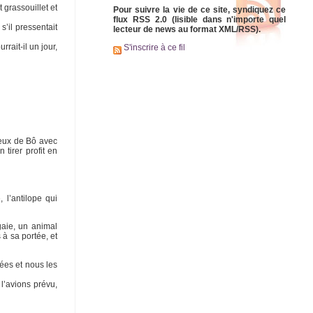
 grassouillet et
Pour suivre la vie de ce site, syndiquez ce
flux RSS 2.0 (lisible dans n'importe quel
s’il pressentait
lecteur de news au format XML/RSS).
rait-il un jour,
S'inscrire à ce fil
ueux de Bô avec
 tirer profit en
 l’antilope qui
gaie, un animal
à sa portée, et
yées et nous les
 l’avions prévu,