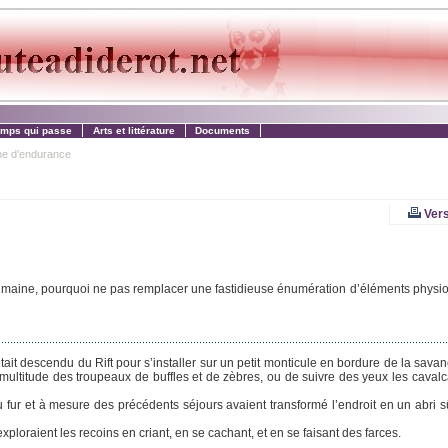
emps qui passe
Arts et littérature
Documents
ne d’endurance
Vers
maine, pourquoi ne pas remplacer une fastidieuse énumération d’éléments physio
t descendu du Rift pour s’installer sur un petit monticule en bordure de la savan
multitude des troupeaux de buffles et de zèbres, ou de suivre des yeux les cavalc
au fur et à mesure des précédents séjours avaient transformé l’endroit en un abri s
xploraient les recoins en criant, en se cachant, et en se faisant des farces.