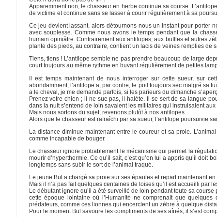
Apparemment non, le chasseur en herbe continue sa course. L’antilope 
de victime et continue sans se lasser à courir régulièrement à sa poursu
Ce jeu devient lassant, alors détournons-nous un instant pour porter no
avec souplesse. Comme nous avons le temps pendant que la chasse 
humain opiniâtre. Contrairement aux antilopes, aux buffles et autres zè
plante des pieds, au contraire, contient un lacis de veines remplies 
Tiens, tiens ! L’antilope semble ne pas prendre beaucoup de large depu
court toujours au même rythme en buvant régulièrement de petites lam
Il est temps maintenant de nous interroger sur cette sueur, sur c
abondamment, l’antilope a, par contre, le poil toujours sec malgré sa fu
a le cheval, je me demande parfois, si les parieurs du dimanche s’aper
Prenez votre chien ; il ne sue pas, il halète. Il se sert de sa langue p
dans la nuit s’entend de loin savaient les militaires qui instruisaient aux
Mais nous sortons du sujet, revenons plutôt à nos antilopes
Alors que le chasseur est rafraîchi par sa sueur, l’antilope poursuivie sa
La distance diminue maintenant entre le coureur et sa proie. L’animal 
comme incapable de bouger.
Le chasseur ignore probablement le mécanisme qui permet la régulation
mourir d’hyperthermie. Ce qu’il sait, c’est qu’on lui a appris qu’il doit 
longtemps sans subir le sort de l’animal traqué.
Le jeune Bul a chargé sa proie sur ses épaules et repart maintenant en 
Mais il n’a pas fait quelques centaines de toises qu’il est accueilli par 
Le débutant ignore qu’il a été surveillé de loin pendant toute sa co
cette époque lointaine où l’Humanité ne comprenait que quelques di
prédateurs, comme ces lionnes qui encerclent un zèbre à quelque dista
Pour le moment Bul savoure les compliments de ses aînés, il s’est compor