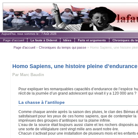
Aujourd'hui, nous sommes le :
7 Août 2026
Page d'accueil
La faute à Diderot
Idées
Faits et arguments
Chroniques du t
Page d'accueil
»
Chroniques du temps qui passe
» Homo Sapiens, une histoire plei
Homo Sapiens, une histoire pleine d’endurance
Par Marc Baudin
Pour expliquer les remarquables capacités d’endurance de l’espèce hu
récit de la journée d’un grand adolescent qui vivait il y a 120 000 ans ?
La chasse à l’antilope
Comme chaque année après la saison des pluies, le clan des Bémas étai
satisfaisant pour les yeux de ces homo sapiens, que de contempler la 
imprévues des groupes d’antilopes sur la plaine infinie.
L’eau de la source était toujours aussi claire et les rochers disposés 
une sorte de villégiature cent vingt mille ans avant notre ère.
Chacun s’activait pour une installation de plusieurs mois et les enfants e