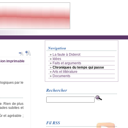
Navigation
»
La faute à Diderot
»
Idées
ion imprimable
»
Faits et arguments
»
Chroniques du temps qui passe
»
Arts et littérature
»
Documents
logiques par le
Rechercher
e. Rien de plus
ades subites et
ûr et agréable ;
Fil RSS