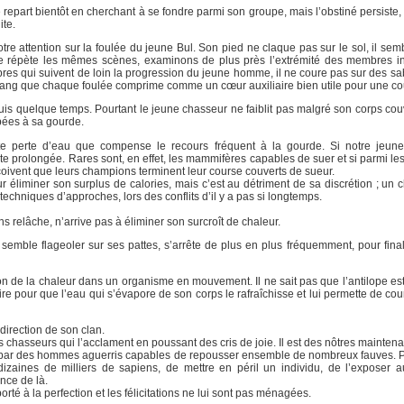
repart bientôt en cherchant à se fondre parmi son groupe, mais l’obstiné persiste
ite.
tre attention sur la foulée du jeune Bul. Son pied ne claque pas sur le sol, il sem
répète les mêmes scènes, examinons de plus près l’extrémité des membres inf
bres qui suivent de loin la progression du jeune homme, il ne coure pas sur des sa
de sang que chaque foulée comprime comme un cœur auxiliaire bien utile pour une c
is quelque temps. Pourtant le jeune chasseur ne faiblit pas malgré son corps couve
pées à sa gourde.
ette perte d’eau que compense le recours fréquent à la gourde. Si notre jeun
ite prolongée. Rares sont, en effet, les mammifères capables de suer et si parmi les
çoivent que leurs champions terminent leur course couverts de sueur.
our éliminer son surplus de calories, mais c’est au détriment de sa discrétion ; un 
 techniques d’approches, lors des conflits d’il y a pas si longtemps.
ns relâche, n’arrive pas à éliminer son surcroît de chaleur.
semble flageoler sur ses pattes, s’arrête de plus en plus fréquemment, pour final
 de la chaleur dans un organisme en mouvement. Il ne sait pas que l’antilope est 
boire pour que l’eau qui s’évapore de son corps le rafraîchisse et lui permette de cou
direction de son clan.
les chasseurs qui l’acclament en poussant des cris de joie. Il est des nôtres maintena
urse par des hommes aguerris capables de repousser ensemble de nombreux fauves. 
zaines de milliers de sapiens, de mettre en péril un individu, de l’exposer 
nce de là.
té à la perfection et les félicitations ne lui sont pas ménagées.