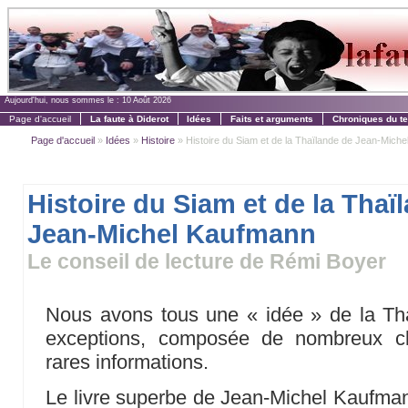
Aujourd'hui, nous sommes le :
10 Août 2026
Page d'accueil
La faute à Diderot
Idées
Faits et arguments
Chroniques du t
Page d'accueil
»
Idées
»
Histoire
» Histoire du Siam et de la Thaïlande de Jean-Michel 
Histoire du Siam et de la Thaï
Jean-Michel Kaufmann
Le conseil de lecture de Rémi Boyer
Nous avons tous une « idée » de la Tha
exceptions, composée de nombreux cl
rares informations.
Le livre superbe de Jean-Michel Kaufman