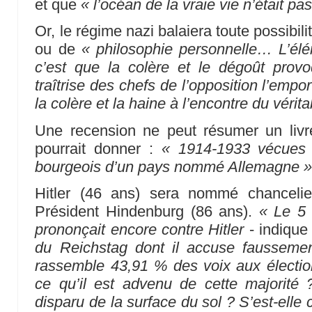
et que
« l’océan de la vraie vie n’était p
Or, le régime nazi balaiera toute possibil
ou de
« philosophie personnelle… L’élé
c’est que la colère et le dégoût provo
traîtrise des chefs de l’opposition l’em
la colère et la haine à l’encontre du véri
Une recension ne peut résumer un livr
pourrait donner :
« 1914-1933 vécues d
bourgeois d’un pays nommé Allemagne 
Hitler (46 ans) sera nommé chancelie
Président Hindenburg (86 ans).
« Le 5 
prononçait encore contre Hitler
- indique
du Reichstag dont il accuse faussemen
rassemble 43,91 % des voix aux élections
ce qu’il est advenu de cette majorité ?
disparu de la surface du sol ? S’est-elle