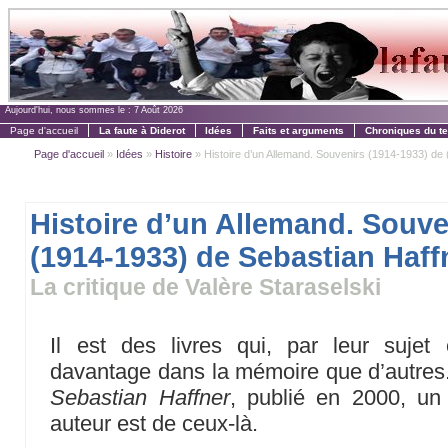
Aujourd'hui, nous sommes le :
7 Août 2026
Page d'accueil
La faute à Diderot
Idées
Faits et arguments
Chroniques du t
Page d'accueil
»
Idées
»
Histoire
» Histoire d’un Allemand. Souvenirs (1914-1933) de (
Histoire d’un Allemand. Souve
(1914-1933) de Sebastian Haff
La critique de Valère Staraselski
Il est des livres qui, par leur sujet e
davantage dans la mémoire que d’autres
Sebastian Haffner
, publié en 2000, un
auteur est de ceux-là.