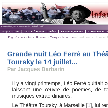
Aujourd'hui, nous sommes le :
6 Août 2026
Page d'accueil
La faute à Diderot
Idées
Faits et arguments
Chroniques du t
Page d'accueil
»
Arts et littérature
»
Musique et chanson
» Grande nuit Léo Ferré au Thé
Grande nuit Léo Ferré au Théâ
Toursky le 14 juillet...
Par Jacques Barbarin
Il y a vingt printemps, Léo Ferré quittait 
laissant une œuvre de poèmes, de te
musiques extraordinaires.
Le Théâtre Toursky, à Marseille
[
1
]
, lui r