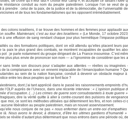
istes, de croire qu’il leur faut « choisir leur camp », et accepter ce faisant l’idée
e de résistance conduit au nom du peuple palestinien. Lorsque l’on se veut de 
 à prendre : celui de la paix, de la justice et de la démocratie, de l’universalité de
ethnicismes et de tous les fondamentalismes qui les opposent irrémédiablement.
loi des colons israéliens, il se trouve des hommes et des femmes pour applaudir a
on souffre. Maintenant, c’est au tour des Israéliens »
(Le Monde, 17 octobre 2023)
e fin à une effusion de sang rendant chaque jour plus hermétique l’impasse politiq
lités ou des formations politiques, dont on eût attendu qu’elles placent leurs p
e la paix le plus grand des combats, se montrent incapables de qualifier les ab
 du pot : je parle notamment du groupe dirigeant de La France insoumise. C’est mê
même plus plus envie de prononcer son nom — a l’ignominie de considérer que les
iser sans limite son discours pour s’adapter aux attentes — réelles ou imaginées
ières de la complaisance avec un ennemi implacable de l’émancipation humaine ? Q
utaristes au sein de la nation française, conduit à devenir un obstacle majeur à 
tice entre les deux peuples qui se font face ?
lestiniens, dont j’ai tant apprécié dans le passé les raisonnements empreints d’h
 de l’OLP auprès de l’Unesco, dans une récente interview :
« L’opinion publique 
ée d’occupation. (…) Les crimes de guerre sont consubstantiels à toute guerre »
ragiques, dire la vérité quitte à aller à contre-courant des pulsions de vengeance
t que moi, ce sont les méthodes utilisées qui déterminent les fins, et non celles-ci qu
t aucune libération au peuple palestinien, mais un nouvel asservissement.
rsqu’elle nous conjure de ne pas
« nous enfermer dans un entre-soi d’empathies 
re là. Nous avons le devoir, à distance, d’être les ultimes gardiens d’humanité »
tiels se révèle d’autant plus déterminant que nous entrons dans une période où, de 