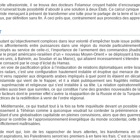
te ultrasioniste, il se trouva des docteurs Folamour croyant habile d’encourager
 ruinerait toute possibilité d’aboutir à une solution à deux États. Ce calcul cynique
griste menaçant à présent de transformer une lutte pour le partage de la terre et l
x, par définition sans fin. À ceci près que, contrairement aux pronostics des appre
T
tant qu’objectivement complices dans leur volonté d’empêcher toute issue politiq
 les affrontements entre puissances dans une région du monde particulièrement
déployés au service de celle-ci, l’importance de l’armement des commandos jihadis
ar le projet américano-israélien d’un « nouveau Moyen-Orient » se déployant à tra
bes unis, à Bahreïn, au Soudan et au Maroc), qui allaient incessamment s’étendre
ale consacré par le coup d’éclat du Hamas.
en voie de pacification grâce à l’instauration de relations diplomatiques entre Isra
des radars, c’est une configuration hautement instable et éruptive qui menace de
nt venu rappeler aux dirigeants arabes impliqués à quel point ils étaient en déca
lamiste qui vient de le frapper, et il a étalé publiquement ses fragilités milita
n suprémaciste et religieuse qui s’est installée à sa tête. La relation opérationnel
hiites aussi bien que sunnites, ce qui constitue l’une des grandes nouveautés de la
e facteurs dont le premier effet s’avère la réapparition de la Russie et de la Turqu
rices de la redéfinition à venir de l’ordre régional.
 Méditerranée, ce qui traduit tout à la fois sa forte inquiétude devant un possibl
ertissement à Téhéran comme à quiconque voudrait lui contester la prééminence
ant d’une globalisation capitaliste en pleines convulsions, alors que des guerre
s pour le contrôle de l’approvisionnement énergétique du monde occidental, cette
ficilement maîtrisables.
e mort qui, loin de les rapprocher de leurs attentes, les transformera en c
 aspirations, les Palestiniens seront les premiers à en faire les frais. C’est la rais