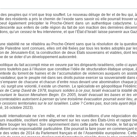
e des peuples qui n’ont que trop souffert. Le nouveau déluge de fer et de feu qui, 
ie des résidents a pris le chemin de l’exode sans savoir où elle pourrait trouver u
l peut également précipiter le Proche-Orient dans un authentique cataclysme.
descente aux enfers de cette région du fait de son inaction des dernières décenni
ions, qu’un cessez-le feu intervienne, et que l’État d’Israël laisse parvenir aux G
ne stabilité ne se rétablira au Proche-Orient sans que la résolution de la questio
e de Palestine sont connues, elles ont été fixées par tous les textes adoptés par l
ion de Jérusalem-Est, la construction de deux États souverains et viables, dont les 
tine de se doter d’un développement autocentré.
litique du fait accompli mise en oeuvre par les dirigeants israéliens, celle-ci ayant
ns toutefois pas à l’illusion que constitue l’idée de structuration étatique unique, à
e contexte du torrent de haines et de l’accumulation de violences auxquels on assis
astateur, que le peuple nié dans ses droits puisse exercer sa souveraineté dans u
 peut s’emparer de chacune et chacun d’entre nous devant une abomination chaque j
ù surgit une volonté, il existe un chemin. Le spécialiste en géopolitique Frédéric
ix de Camp David de 1978, toujours solides à ce jour, Israël évacuait la totalité 
s pourtant le faucon Menahem Begin. En 2005, Israël évacuait les bases et les vi
testables autorisent à penser qu’une troisième évacuation pourrait avoir lieu, ave
cessions territoriales sur le sol israélien. Lubie ? Certes pas, tout cela ayant dé
é, 16 octobre 2023).
té internationale ne s’en mêle, et ne crée les conditions d’une négociation dont
rs inaudible, oscillant entre alignement sur les vues des États-Unis et rappel bi
 faire bouger les lignes. Son rayonnement dans cette partie du monde, le fait qu’e
nfèrent une responsabilité particulière. Elle pourrait la faire jouer en commençan
ite des votes de 2014 du Parlement français et de l’Assemblée européenne. Cette in