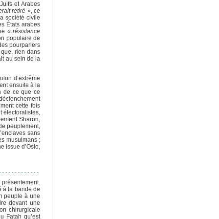
Juifs et Arabes
rait retiré »
, ce
a société civile
es États arabes
une
« résistance
on populaire de
 des pourparlers
s que, rien dans
t au sein de la
 colon d’extrême
ent ensuite à la
n de ce que ce
e déclenchement
ment cette fois
 électoralistes,
rnement Sharon,
 de peuplement,
d’enclaves sans
 les musulmans ;
ne issue d’Oslo,
e présentement.
é à la bande de
un peuple à une
dre devant une
on chirurgicale
du Fatah qu’est