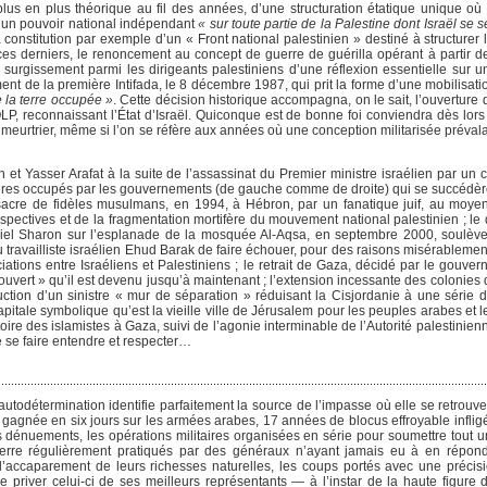
lus en plus théorique au fil des années, d’une structuration étatique unique où 
er un pouvoir national indépendant
« sur toute partie de la Palestine dont Israël se se
 constitution par exemple d’un « Front national palestinien » destiné à structurer l
 ces derniers, le renoncement au concept de guerre de guérilla opérant à partir d
e surgissement parmi les dirigeants palestiniens d’une réflexion essentielle sur 
nt de la première Intifada, le 8 décembre 1987, qui prit la forme d’une mobilisati
 la terre occupée »
. Cette décision historique accompagna, on le sait, l’ouverture
’OLP, reconnaissant l’État d’Israël. Quiconque est de bonne foi conviendra dès lor
eurtrier, même si l’on se réfère aux années où une conception militarisée prévalai
n et Yasser Arafat à la suite de l’assassinat du Premier ministre israélien par un
ritoires occupés par les gouvernements (de gauche comme de droite) qui se succédèr
sacre de fidèles musulmans, en 1994, à Hébron, par un fanatique juif, au moye
rspectives et de la fragmentation mortifère du mouvement national palestinien ; l
Ariel Sharon sur l’esplanade de la mosquée Al-Aqsa, en septembre 2000, soulève
du travailliste israélien Ehud Barak de faire échouer, pour des raisons misérablement
iations entre Israéliens et Palestiniens ; le retrait de Gaza, décidé par le gouve
ouvert » qu’il est devenu jusqu’à maintenant ; l’extension incessante des colonies
uction d’un sinistre « mur de séparation » réduisant la Cisjordanie à une série 
capitale symbolique qu’est la vieille ville de Jérusalem pour les peuples arabes et
toire des islamistes à Gaza, suivi de l’agonie interminable de l’Autorité palestinien
 se faire entendre et respecter…
autodétermination identifie parfaitement la source de l’impasse où elle se retrouv
e gagnée en six jours sur les armées arabes, 17 années de blocus effroyable inflig
es dénuements, les opérations militaires organisées en série pour soumettre tout 
erre régulièrement pratiqués par des généraux n’ayant jamais eu à en répon
et l’accaparement de leurs richesses naturelles, les coups portés avec une précisi
 priver celui-ci de ses meilleurs représentants — à l’instar de la haute figure 