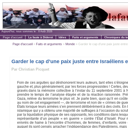
Aujourd'hui, nous sommes le :
8 Août 2026
Page d'accueil
La faute à Diderot
Idées
Faits et arguments
Chroniques du t
Page d'accueil
»
Faits et arguments
»
Monde
» Garder le cap d’une paix juste entre I
Garder le cap d’une paix juste entre Israéliens e
Par Christian Picquet
Foin de ces arguties qui déshonorent leurs auteurs, tant elles s’éloign
gauche et, plus généralement, par les forces progressistes ! Certes, de
gravés dans la mémoire collective à l’instar du 11 septembre 2001 à
prendre le temps de l’analyse étayée et de la réaction raisonnée. Pr
Gaza, relève du terrorisme le plus vil. Je parle bien, quoi qu’il en co
au nom de cet engagement —, de terrorisme et non de « crimes de guerre 
États lorsque leurs armées s’en prennent délibérément à des civils. En 
islamique qui y a obtenu une majorité de suffrages à l’occasion du scru
par la liquidation physique de ses opposants, les conditions dans lesqu
représentante d’un peuple « en guerre » contre l’État d’Israël. Pou
enivrés de haine à l’encontre d’hommes, de femmes, d’enfants, voire de
auquel ils sont censés arracher l’indépendance des Palestiniens, mais