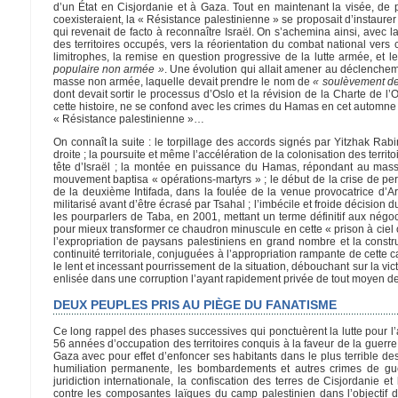
d’un État en Cisjordanie et à Gaza. Tout en maintenant la visée, de p
coexisteraient, la « Résistance palestinienne » se proposait d’instaur
qui revenait de facto à reconnaître Israël. On s’achemina ainsi, avec la
des territoires occupés, vers la réorientation du combat national vers
limitrophes, la remise en question progressive de la lutte armée, et l
populaire non armée »
. Une évolution qui allait amener au déclencheme
masse non armée, laquelle devait prendre le nom de
« soulèvement de
dont devait sortir le processus d’Oslo et la révision de la Charte de l
cette histoire, ne se confond avec les crimes du Hamas en cet automne m
« Résistance palestinienne »…
On connaît la suite : le torpillage des accords signés par Yitzhak Rabi
droite ; la poursuite et même l’accélération de la colonisation des ter
tête d’Israël ; la montée en puissance du Hamas, répondant au mas
mouvement baptisa « opérations-martyrs » ; le début de la crise de pe
de la deuxième Intifada, dans la foulée de la venue provocatrice d’
militarisé avant d’être écrasé par Tsahal ; l’imbécile et froide décision 
les pourparlers de Taba, en 2001, mettant un terme définitif aux négoc
pour mieux transformer ce chaudron minuscule en cette « prison à ciel 
l’expropriation de paysans palestiniens en grand nombre et la constr
continuité territoriale, conjuguées à l’appropriation rampante de cette 
le lent et incessant pourrissement de la situation, débouchant sur la vic
enlisée dans une corruption l’ayant rapidement privée de tout moyen de
DEUX PEUPLES PRIS AU PIÈGE DU FANATISME
Ce long rappel des phases successives qui ponctuèrent la lutte pour l’
56 années d’occupation des territoires conquis à la faveur de la guerr
Gaza avec pour effet d’enfoncer ses habitants dans le plus terrible d
humiliation permanente, les bombardements et autres crimes de gu
juridiction internationale, la confiscation des terres de Cisjordanie 
contre les composantes laïques du camp palestinien dans l’objectif de