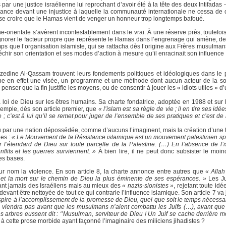
ar une justice israélienne lui reprochant d’avoir été à la tête des deux Intifadas 
ance devant une injustice à laquelle la communauté internationale ne cessa de c
isse croire que le Hamas vient de venger un honneur trop longtemps bafoué.
che-orientale s’avèrent incontestablement dans le vrai. À une réserve près, toutefo
ignorer le facteur propre que représente le Hamas dans l’engrenage qui amène, de p
ps que l’organisation islamiste, qui se rattacha dès l’origine aux Frères musulmans
infléchir son orientation et ses modes d’action à mesure qu’il enracinait son influence
zedine Al-Qassam trouvent leurs fondements politiques et idéologiques dans le pro
he en effet une visée, un programme et une méthode dont aucun acteur de la sol
enser que la fin justifie les moyens, ou de consentir à jouer les « idiots utiles » d
 loi de Dieu sur les êtres humains. Sa charte fondatrice, adoptée en 1988 et sur l
emple, dès son article premier, que
« l’islam est sa règle de vie ; il en tire ses id
 c’est à lui qu’il se remet pour juger de l’ensemble de ses pratiques et c’est de lu
 par une nation dépossédée, comme d’aucuns l’imaginent, mais la création d’une t
des :
« Le Mouvement de la Résistance islamique est un mouvement palestinien spéc
r l’étendard de Dieu sur toute parcelle de la Palestine. (…) En l’absence de l’is
nflits et les guerres surviennent. »
À bien lire, il ne peut donc subsister le moi
les bases.
ur nom la violence. En son article 8, la charte annonce entre autres que
« Allah
 et la mort sur le chemin de Dieu la plus éminente de ses espérances. »
Les Ju
lant jamais des Israéliens mais au mieux des
« nazis-sionistes »
, rejetant toute id
devant être nettoyée de tout ce qui contrarie l’influence islamique. Son article 7 va
pire à l’accomplissement de la promesse de Dieu, quel que soit le temps nécessai
e viendra pas avant que les musulmans n’aient combattu les Juifs (…), avant que 
es arbres eussent dit : ‘’Musulman, serviteur de Dieu ! Un Juif se cache derrière mo
à cette prose morbide ayant façonné l’imaginaire des miliciens jihadistes ?