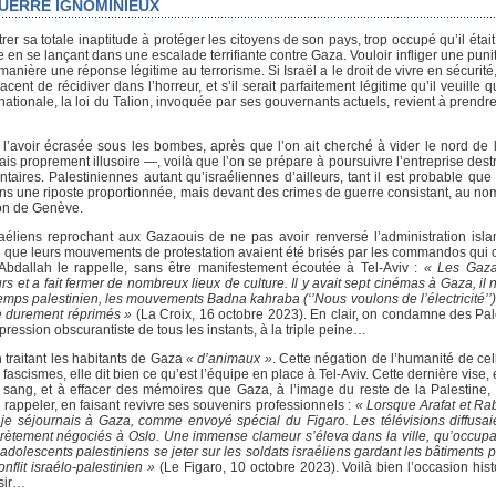
GUERRE IGNOMINIEUX
r sa totale inaptitude à protéger les citoyens de son pays, trop occupé qu’il était
e en se lançant dans une escalade terrifiante contre Gaza. Vouloir infliger une punit
ère une réponse légitime au terrorisme. Si Israël a le droit de vivre en sécurité, s
nt de récidiver dans l’horreur, et s’il serait parfaitement légitime qu’il veuille 
ationale, la loi du Talion, invoquée par ses gouvernants actuels, revient à prendr
ès l’avoir écrasée sous les bombes, après que l’on ait cherché à vider le nord de 
 proprement illusoire —, voilà que l’on se prépare à poursuivre l’entreprise destr
aires. Palestiniennes autant qu’israéliennes d’ailleurs, tant il est probable que 
s une riposte proportionnée, mais devant des crimes de guerre consistant, au nom
ion de Genève.
aéliens reprochant aux Gazaouis de ne pas avoir renversé l’administration isla
 que leurs mouvements de protestation avaient été brisés par les commandos qui ont
bdallah le rappelle, sans être manifestement écoutée à Tel-Aviv :
« Les Gaza
 et a fait fermer de nombreux lieux de culture. Il y avait sept cinémas à Gaza, il 
mps palestinien, les mouvements Badna kahraba (‘’Nous voulons de l’électricité’’
re durement réprimés »
(La Croix, 16 octobre 2023). En clair, on condamne des Pal
ession obscurantiste de tous les instants, à la triple peine…
 traitant les habitants de Gaza
« d’animaux »
. Cette négation de l’humanité de cel
 fascismes, elle dit bien ce qu’est l’équipe en place à Tel-Aviv. Cette dernière vise, 
 sang, et à effacer des mémoires que Gaza, à l’image du reste de la Palestine,
rappeler, en faisant revivre ses souvenirs professionnels :
« Lorsque Arafat et Rab
e séjournais à Gaza, comme envoyé spécial du Figaro. Les télévisions diffusaie
ètement négociés à Oslo. Une immense clameur s’éleva dans la ville, qu’occupai
 adolescents palestiniens se jeter sur les soldats israéliens gardant les bâtiments p
nflit israélo-palestinien »
(Le Figaro, 10 octobre 2023). Voilà bien l’occasion his
isir…