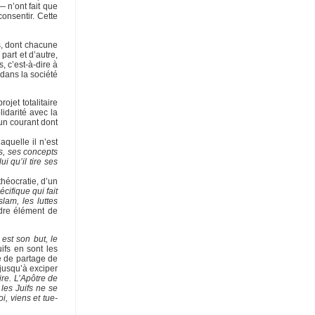
— n’ont fait que
onsentir. Cette
is, dont chacune
art et d’autre,
, c’est-à-dire à
 dans la société
jet totalitaire
idarité avec la
’un courant dont
aquelle il n’est
ées, ses concepts
i qu’il tire ses
héocratie, d’un
ifique qui fait
lam, les luttes
ndre élément de
 est son but, le
ifs en sont les
ée de partage de
 jusqu’à exciper
re. L’Apôtre de
les Juifs ne se
i, viens et tue-