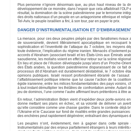
Plus personne n’ignore désormais que, au plus haut niveau de la droi
développement de ce monstre, dans l’espoir que cela affaiblirait l’OLP et
résultat, la domination de la scène palestinienne par le terrorisme inté
des droits nationaux d’un peuple en un antagonisme ethnique et religieu
Tel-Aviv, le peuple israélien a fini, à son tour, par en payer le prix.
DANGER D’INSTRUMENTALISATION ET D’EMBRASEMEN
La menace, pour ces deux peuples piégés par des fanatismes rivaux au
de souveraineté, devient littéralement apocalyptique en recoupant
sophistication et l’inventivité de l’attaque du 7 octobre, les moyens 
toute évidence, l’implication du régime iranien. Menacés d’isolement p
accords d’Abraham (associant Israël et les États-Unis aux Émirats ara
saoudienne, les mollahs voient en effet leur retour sur la scène région
En lieu et place de l’illusion développée jusqu’alors d’un Proche-Orient 
des États arabes, la question palestinienne disparaissant de ce fait 
processus dit d’Abraham est durablement déstabilisé, le 7 octobre éta
opinions publiques. Israël ressort profondément ébranlé de l’assaut is
l’affaiblissement politique interne que lui cause l’action de la coalitio
égide iranienne, entre les milices fondamentalistes des pays voisins, c
à tout instant démultiplier les théâtres de confrontation armée. Autant d
jeu de dominos, l’une comme l’autre affirmant leurs prétentions à être act
En retour, l’administration Biden vient d’expédier deux porte-avions en
donne mettant ses plans en échec, et sa volonté de délivrer un av
qu’elle considère comme une chasse gardée. Dans le contexte déjà brûl
l’Ukraine et le Caucase sur fond de rivalités entre grandes puissance
des enchères peut rapidement dégénérer, entraînant des dynamiques dif
Les peuples n’ont, évidemment, rien à gagner dans cette spirale d
Instrumentalisés par des enjeux parfaitement étrangers à leurs intérêts et