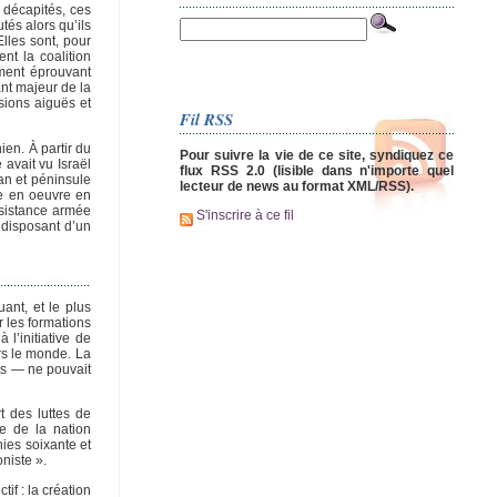
 décapités, ces
tés alors qu’ils
lles sont, pour
nt la coalition
ement éprouvant
nt majeur de la
sions aiguës et
Fil RSS
en. À partir du
Pour suivre la vie de ce site, syndiquez ce
avait vu Israël
flux RSS 2.0 (lisible dans n'importe quel
lan et péninsule
lecteur de news au format XML/RSS).
se en oeuvre en
ésistance armée
S'inscrire à ce fil
 disposant d’un
ant, et le plus
r les formations
 l’initiative de
ers le monde. La
ts — ne pouvait
t des luttes de
e de la nation
nies soixante et
oniste ».
if : la création