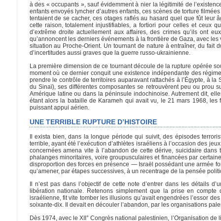
à des « occupants », sauf évidemment à nier la légitimité de l’existen
enfants envoyés lyncher d’autres enfants, ces scènes de torture filmées 
tentaient de se cacher, ces otages raflés au hasard quel que fût leur
cette raison, totalement injustifiables, a fortiori pour celles et ceux
d’extrême droite actuellement aux affaires, des crimes qu’ils ont e
qu’annoncent les derniers événements à la frontière de Gaza, avec les 
situation au Proche-Orient. Un tournant de nature à entraîner, du fait
d’incertitudes aussi graves que la guerre russo-ukrainienne.
La première dimension de ce tournant découle de la rupture opérée so
moment où ce dernier conquit une existence indépendante des régimes a
prendre le contrôle de territoires auparavant rattachés à l’Égypte, à l
du Sinaï), ses différentes composantes se retrouvèrent peu ou prou s
Amérique latine ou dans la péninsule indochinoise. Autrement dit, ell
étant alors la bataille de Karameh qui avait vu, le 21 mars 1968, le
puissant appui aérien.
UNE TERRIBLE RUPTURE D’HISTOIRE
Il exista bien, dans la longue période qui suivit, des épisodes terro
terrible, ayant été l’exécution d’athlètes israéliens à l’occasion des 
concernées amena vite à l’abandon de cette dérive, suicidaire dans tous
phalanges minoritaires, voire groupusculaires et financées par certaines
disproportion des forces en présence — Israël possédant une armée fo
qu’amener, par étapes successives, à un recentrage de la pensée politi
Il n’est pas dans l’objectif de cette note d’entrer dans les détails d
libération nationale. Retenons simplement que la prise en compte 
israélienne, fit vite tomber les illusions qu’avait engendrées l’essor des
soixante-dix. Il devait en découler l’abandon, par les organisations pales
Dès 1974, avec le XII° Congrès national palestinien, l’Organisation de lib