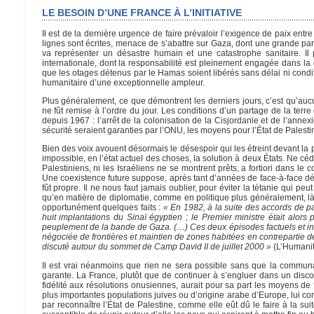
LE BESOIN D’UNE FRANCE À L’INITIATIVE
Il est de la dernière urgence de faire prévaloir l’exigence de paix entr
lignes sont écrites, menace de s’abattre sur Gaza, dont une grande part
va représenter un désastre humain et une catastrophe sanitaire. I
internationale, dont la responsabilité est pleinement engagée dans la 
que les otages détenus par le Hamas soient libérés sans délai ni condit
humanitaire d’une exceptionnelle ampleur.
Plus généralement, ce que démontrent les derniers jours, c’est qu’aucu
ne fût remise à l’ordre du jour. Les conditions d’un partage de la terr
depuis 1967 : l’arrêt de la colonisation de la Cisjordanie et de l’annex
sécurité seraient garanties par l’ONU, les moyens pour l’État de Pales
Bien des voix avouent désormais le désespoir qui les étreint devant la po
impossible, en l’état actuel des choses, la solution à deux États. Ne cédo
Palestiniens, ni les Israéliens ne se montrent prêts, a fortiori dans l
Une coexistence future suppose, après tant d’années de face-à-face dév
fût propre. Il ne nous faut jamais oublier, pour éviter la tétanie qui
qu’en matière de diplomatie, comme en politique plus généralement, là o
opportunément quelques faits :
« En 1982, à la suite des accords de pa
huit implantations du Sinaï égyptien ; le Premier ministre était alor
peuplement de la bande de Gaza. (…) Ces deux épisodes factuels et incon
négociée de frontières et maintien de zones habitées en contrepartie de 
discuté autour du sommet de Camp David II de juillet 2000 »
(L’Humanit
Il est vrai néanmoins que rien ne sera possible sans que la communau
garante. La France, plutôt que de continuer à s’engluer dans un discou
fidélité aux résolutions onusiennes, aurait pour sa part les moyens de
plus importantes populations juives ou d’origine arabe d’Europe, lui co
par reconnaître l’État de Palestine, comme elle eût dû le faire à la su