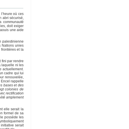
à l’heure où ces
n abri sécurisé,
 La communauté
es, doit exiger
azaouis une aide
n palestinienne
es Nations unies
frontières et la
 fini par rendre
 laquelle ni les
te actuellement.
n cadre qui lui
our renouvelée,
 Encel rappelle
des bases et des
ngt colonies de
c rectification
jà été amplement
 elle serait la
en formel de sa
lle possède les
t symboliquement
itiative serait