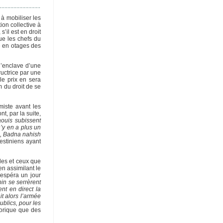
 à mobiliser les
ion collective à
’il est en droit
que les chefs du
e en otages des
l’enclave d’une
uctrice par une
le prix en sera
 du droit de se
miste avant les
, par la suite,
ouis subissent
n’y en a plus un
), Badna nahish
estiniens ayant
les et ceux que
en assimilant le
 espéra un jour
in se serrèrent
nt en direct la
t alors l’armée
ublics, pour les
torique que des