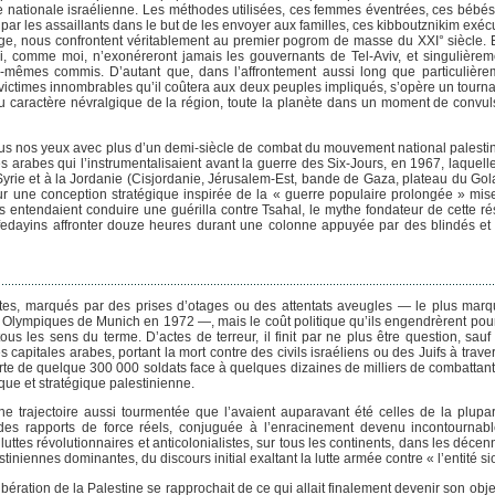
ce nationale israélienne. Les méthodes utilisées, ces femmes éventrées, ces bébés
par les assaillants dans le but de les envoyer aux familles, ces kibboutznikim exécu
 âge, nous confrontent véritablement au premier pogrom de masse du XXI° siècle. E
 qui, comme moi, n’exonéreront jamais les gouvernants de Tel-Aviv, et singulièreme
ux-mêmes commis. D’autant que, dans l’affrontement aussi long que particulièr
victimes innombrables qu’il coûtera aux deux peuples impliqués, s’opère un tourna
 du caractère névralgique de la région, toute la planète dans un moment de convul
us nos yeux avec plus d’un demi-siècle de combat du mouvement national palestini
rabes qui l’instrumentalisaient avant la guerre des Six-Jours, en 1967, laquelle 
a Syrie et à la Jordanie (Cisjordanie, Jérusalem-Est, bande de Gaza, plateau du Go
ur une conception stratégique inspirée de la « guerre populaire prolongée » mi
es entendaient conduire une guérilla contre Tsahal, le mythe fondateur de cette r
s fedayins affronter douze heures durant une colonne appuyée par des blindés et
ristes, marqués par des prises d’otages ou des attentats aveugles — le plus marqu
jeux Olympiques de Munich en 1972 —, mais le coût politique qu’ils engendrèrent pou
 les sens du terme. D’actes de terreur, il finit par ne plus être question, sauf à
 capitales arabes, portant la mort contre des civils israéliens ou des Juifs à trav
rte de quelque 300 000 soldats face à quelques dizaines de milliers de combattan
que et stratégique palestinienne.
’une trajectoire aussi tourmentée que l’avaient auparavant été celles de la plupar
des rapports de force réels, conjuguée à l’enracinement devenu incontournabl
 luttes révolutionnaires et anticolonialistes, sur tous les continents, dans les décen
tiniennes dominantes, du discours initial exaltant la lutte armée contre « l’entité si
ération de la Palestine se rapprochait de ce qui allait finalement devenir son object