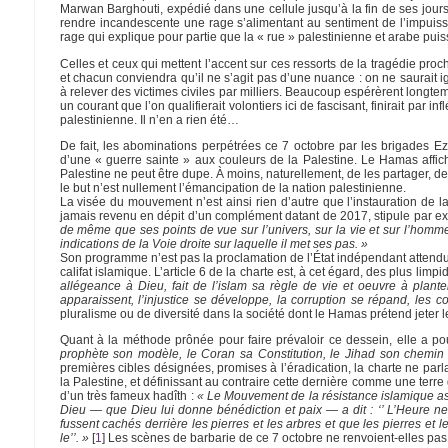
Marwan Barghouti, expédié dans une cellule jusqu’à la fin de ses jours p
rendre incandescente une rage s’alimentant au sentiment de l’impuiss
rage qui explique pour partie que la « rue » palestinienne et arabe pu
Celles et ceux qui mettent l’accent sur ces ressorts de la tragédie pro
et chacun conviendra qu’il ne s’agit pas d’une nuance : on ne saurait 
à relever des victimes civiles par milliers. Beaucoup espérèrent longtem
un courant que l’on qualifierait volontiers ici de fascisant, finirait par 
palestinienne. Il n’en a rien été…
De fait, les abominations perpétrées ce 7 octobre par les brigades Ez
d’une « guerre sainte » aux couleurs de la Palestine. Le Hamas affic
Palestine ne peut être dupe. À moins, naturellement, de les partager, de p
le but n’est nullement l’émancipation de la nation palestinienne.
La visée du mouvement n’est ainsi rien d’autre que l’instauration de la
jamais revenu en dépit d’un complément datant de 2017, stipule par ex
de même que ses points de vue sur l’univers, sur la vie et sur l’homme ;
indications de la Voie droite sur laquelle il met ses pas. »
Son programme n’est pas la proclamation de l’État indépendant attendu
califat islamique. L’article 6 de la charte est, à cet égard, des plus limpi
allégeance à Dieu, fait de l’islam sa règle de vie et oeuvre à plante
apparaissent, l’injustice se développe, la corruption se répand, les co
pluralisme ou de diversité dans la société dont le Hamas prétend jeter 
Quant à la méthode prônée pour faire prévaloir ce dessein, elle a po
prophète son modèle, le Coran sa Constitution, le Jihad son chemin
premières cibles désignées, promises à l’éradication, la charte ne par
la Palestine, et définissant au contraire cette dernière comme une terre 
d’un très fameux hadîth :
« Le Mouvement de la résistance islamique as
Dieu — que Dieu lui donne bénédiction et paix — a dit : ‘’ L’Heure n
fussent cachés derrière les pierres et les arbres et que les pierres et l
le’’. »
[
1
]
Les scènes de barbarie de ce 7 octobre ne renvoient-elles pas 