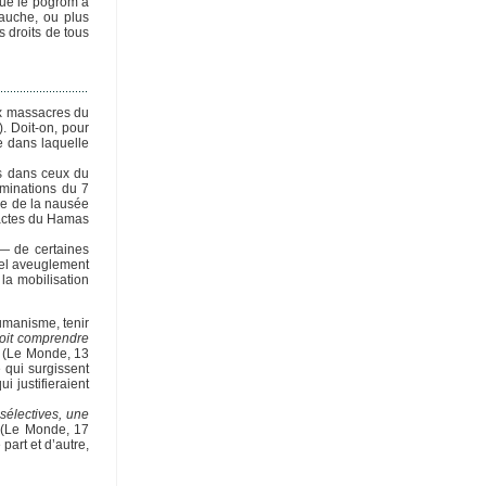
 que le pogrom à
gauche, ou plus
s droits de tous
ux massacres du
. Doit-on, pour
ue dans laquelle
as dans ceux du
ominations du 7
me de la nausée
 actes du Hamas
 — de certaines
uel aveuglement
la mobilisation
umanisme, tenir
doit comprendre
(Le Monde, 13
 qui surgissent
i justifieraient
sélectives, une
(Le Monde, 17
part et d’autre,