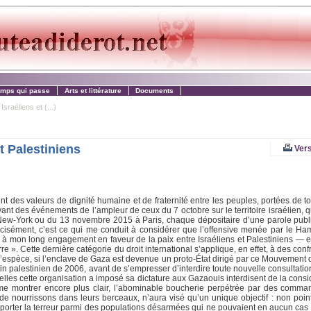
emps qui passe
Arts et littérature
Documents
sraéliens et (...)
t Palestiniens
Vers
ent des valeurs de dignité humaine et de fraternité entre les peuples, portées de t
vant des événements de l’ampleur de ceux du 7 octobre sur le territoire israélien,
 New-York ou du 13 novembre 2015 à Paris, chaque dépositaire d’une parole publ
écisément, c’est ce qui me conduit à considérer que l’offensive menée par le Ham
ûte à mon long engagement en faveur de la paix entre Israéliens et Palestiniens — 
». Cette dernière catégorie du droit international s’applique, en effet, à des conf
l’espèce, si l’enclave de Gaza est devenue un proto-État dirigé par ce Mouvement d
tin palestinien de 2006, avant de s’empresser d’interdire toute nouvelle consultat
elles cette organisation a imposé sa dictature aux Gazaouis interdisent de la cons
r me montrer encore plus clair, l’abominable boucherie perpétrée par des comma
 nourrissons dans leurs berceaux, n’aura visé qu’un unique objectif : non point a
 porter la terreur parmi des populations désarmées qui ne pouvaient en aucun cas 