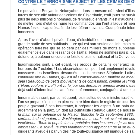
CONTRE LE TERRORISME ABJECT ET LES CRIMES DE 
Le pouvoir de Benyamin Netanyahou, dans la mesure où il vient d’illustre
forces de sécurité autour des colons de Cisjordanie, croit jouer sa survi
plus de deux millions d’hommes, de femmes, d’enfants, n’est d’aucune mani
de mettre hors d’état de nuire les commandos qui l’ont attaqué et menace
Hamas fussent capturés afin de les déférer devant la Cour pénale intern
innocents.
Après l’avoir d’abord privée d’eau, d’électricité et de nourriture, apr
grande partie de ses habitants — ce qui est non seulement inhumain mais
opération terrestre qui se soldera par des milliers de morts supplément
également élevé dans les rangs de Tsahal. Nous ne sommes pas ici dan
défendre, à bafouer encore une fois le droit international et la Convent
Inadmissibles sont, à cet égard, les propos de certains généraux isr
horreurs du 7 octobre ! Les observateurs ont pourtant amplement révélé
massacré des Israéliens désarmés. La chercheuse Stéphanie Latte-A
l’autoritarisme du Hamas, qui est très conservateur en matière de moeurs
seul ! Beaucoup de petits mouvements de contestation, comme le Printe
(‘’Nous voulons vivre’’) ont vu le jour ces dernières années avant d’êt
déjà subi d’interminables années d’enfermement, conjuguées à une oppr
Innommables sont, par conséquent, les insultes de ce ministre israélien
l’on se prépare à tailler en pièces entre bien dans le registre de tous les
peuple gazaoui à ses bourreaux, à préparer les esprits à un bain de
ardemment en la paix. On doit au journaliste Renaud Girard de nous le 
la main sur la pelouse de la Maison Blanche le 13 septembre 1983, j
cérémonie de signature à Washington des accords qui avaient été secr
israélienne. Toute la population se précipita dans les rues, et je vis des
embrasser. Ce soir-là, je crus vraiment qu’on approchait de la fin du co
dirigeants aveuglés par un désir de toute-puissance ont manqué de sa