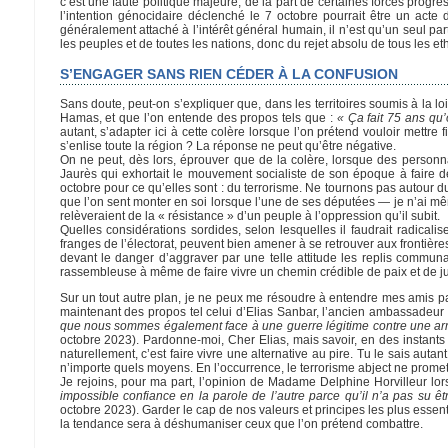
c’est une faute politique majeure, de la part de certaines forces progress
l’intention génocidaire déclenché le 7 octobre pourrait être un act
généralement attaché à l’intérêt général humain, il n’est qu’un seul parti
les peuples et de toutes les nations, donc du rejet absolu de tous les 
S’ENGAGER SANS RIEN CÉDER À LA CONFUSION
Sans doute, peut-on s’expliquer que, dans les territoires soumis à la 
Hamas, et que l’on entende des propos tels que :
« Ça fait 75 ans qu’
autant, s’adapter ici à cette colère lorsque l’on prétend vouloir mettr
s’enlise toute la région ? La réponse ne peut qu’être négative.
On ne peut, dès lors, éprouver que de la colère, lorsque des personna
Jaurès qui exhortait le mouvement socialiste de son époque à faire d
octobre pour ce qu’elles sont : du terrorisme. Ne tournons pas autour
que l’on sent monter en soi lorsque l’une de ses députées — je n’ai 
relèveraient de la « résistance » d’un peuple à l’oppression qu’il subit.
Quelles considérations sordides, selon lesquelles il faudrait radical
franges de l’électorat, peuvent bien amener à se retrouver aux front
devant le danger d’aggraver par une telle attitude les replis communa
rassembleuse à même de faire vivre un chemin crédible de paix et de jus
Sur un tout autre plan, je ne peux me résoudre à entendre mes amis pa
maintenant des propos tel celui d’Elias Sanbar, l’ancien ambassadeur
que nous sommes également face à une guerre légitime contre une arm
octobre 2023). Pardonne-moi, Cher Elias, mais savoir, en des instants t
naturellement, c’est faire vivre une alternative au pire. Tu le sais autan
n’importe quels moyens. En l’occurrence, le terrorisme abject ne prome
Je rejoins, pour ma part, l’opinion de Madame Delphine Horvilleur lo
impossible confiance en la parole de l’autre parce qu’il n’a pas su êt
octobre 2023). Garder le cap de nos valeurs et principes les plus essen
la tendance sera à déshumaniser ceux que l’on prétend combattre.