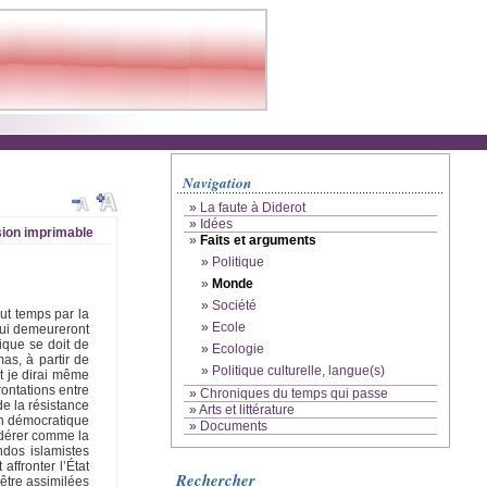
Navigation
»
La faute à Diderot
»
Idées
ion imprimable
»
Faits et arguments
»
Politique
»
Monde
»
Société
out temps par la
»
Ecole
 qui demeureront
ique se doit de
»
Ecologie
as, à partir de
»
Politique culturelle, langue(s)
et je dirai même
rontations entre
»
Chroniques du temps qui passe
e la résistance
»
Arts et littérature
ion démocratique
»
Documents
idérer comme la
ndos islamistes
ffronter l’État
Rechercher
être assimilées