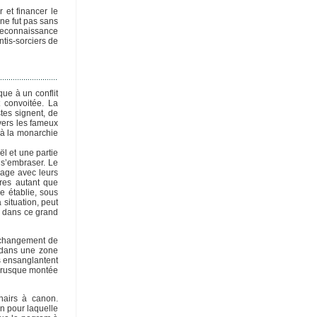
 et financer le
 ne fut pas sans
a reconnaissance
ntis-sorciers de
ue à un conflit
 convoitée. La
tes signent, de
vers les fameux
 à la monarchie
ël et une partie
 s’embraser. Le
lage avec leurs
ires autant que
le établie, sous
 situation, peut
ie dans ce grand
e changement de
 dans une zone
s ensanglantent
 brusque montée
hairs à canon.
on pour laquelle