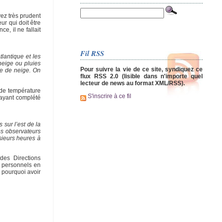
ez très prudent
ur qui doit être
e, il ne fallait
Fil RSS
lantique et les
neige ou pluies
Pour suivre la vie de ce site, syndiquez ce
me de neige. On
flux RSS 2.0 (lisible dans n'importe quel
lecteur de news au format XML/RSS).
t de température
S'inscrire à ce fil
s ayant complété
sur l’est de la
Des observateurs
sieurs heures à
des Directions
e personnels en
, pourquoi avoir