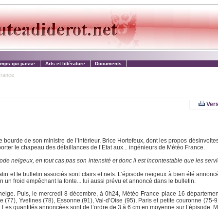
emps qui passe
Arts et littérature
Documents
France
Vers
 bourde de son ministre de l’intérieur, Brice Hortefeux, dont les propos désinvoltes
 porter le chapeau des défaillances de l’Etat aux... ingénieurs de Météo France.
ode neigeux, en tout cas pas son intensité et donc il est incontestable que les ser
in et le bulletin associés sont clairs et nets. L’épisode neigeux à bien été annoncé
 un froid empêchant la fonte... lui aussi prévu et annoncé dans le bulletin.
 neige. Puis, le mercredi 8 décembre, à 0h24, Météo France place 16 départemen
e (77), Yvelines (78), Essonne (91), Val-d’Oise (95), Paris et petite couronne (75-
9). Les quantités annoncées sont de l’ordre de 3 à 6 cm en moyenne sur l’épisode. 