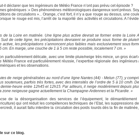
ut-il déclarer que les ingénieurs de Météo France n’ont pas prévu cet épisode ?
termes génériques :« Des phénomènes météorologiques dangereux sont prévus. Soy
ons de circulations »... Orange, c’est fort, il n’y a que rouge au dessus, une coule
ue le rouge est mis, l’arrêt de la majorité des activités et circulations. A l’évidenc
 de la Loire en matinée. Une ligne plus active devrait se former entre la Loire At
Sud de cette ligne, les précipitations devraient se produire sous forme de pluie/
e active, les précipitations s’annoncent plus faibles mais exclusivement sous for
15 cm. En marge, une couche de 1 à 5 cm reste possible, localement 7 cm. »
ion particulièrement délicate, avec une limite pluie/neige très mince, un gros écar
n de Météo France est particulièrement réussie, l’expertise régionale des ingénieur
mériques et les observations.
tes de neige généralisées au nord d’une ligne Nantes (44) - Melun (77), y compris 
us soutenues, parfois très fortes, avec des intensités de l’ordre de 5 à 10 cm/h. 
e demie-heure entre 12h45 et 12h15. Par ailleurs, il neige modérément depuis plu
La zone neigeuse gagne actuellement la Champagne-Ardennes et la Picardie. »
encse de la désorganisation des services de l’équipement, le démantèlement 
culture) qui ont réduit les compétences techniques de l’Etat, les suppressions d
credi, il aurait fallu interdire la circulation des poids lourds dès la fin de matinée
le sur ce blog.