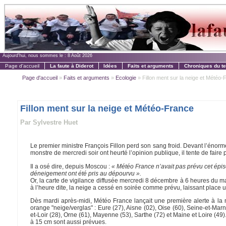
Aujourd'hui, nous sommes le :
8 Août 2026
Page d'accueil
La faute à Diderot
Idées
Faits et arguments
Chroniques du t
Page d'accueil
»
Faits et arguments
»
Ecologie
» Fillon ment sur la neige et Météo-
Fillon ment sur la neige et Météo-France
Par Sylvestre Huet
Le premier ministre François Fillon perd son sang froid. Devant l’énorme
monstre de mercredi soir ont heurté l’opinion publique, il tente de faire
Il a osé dire, depuis Moscou :
« Météo France n’avait pas prévu cet épis
déneigement ont été pris au dépourvu ».
Or, la carte de vigilance diffusée mercredi 8 décembre à 6 heures du mat
à l’heure dite, la neige a cessé en soirée comme prévu, laissant place un
Dès mardi après-midi, Météo France lançait une première alerte à la
orange "neige/verglas" : Eure (27), Aisne (02), Oise (60), Seine-et-Marn
et-Loir (28), Orne (61), Mayenne (53), Sarthe (72) et Maine et Loire (4
à 15 cm sont aussi prévues.