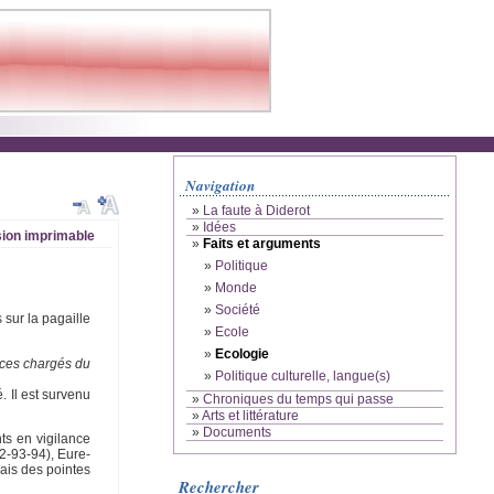
Navigation
»
La faute à Diderot
»
Idées
ion imprimable
»
Faits et arguments
»
Politique
»
Monde
»
Société
 sur la pagaille
»
Ecole
»
Ecologie
vices chargés du
»
Politique culturelle, langue(s)
. Il est survenu
»
Chroniques du temps qui passe
»
Arts et littérature
»
Documents
ts en vigilance
92-93-94), Eure-
Mais des pointes
Rechercher