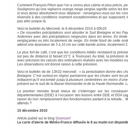
Comment François Fillon que l’on a connu plus calme et plus précis, pe
Soulignons qu’une vigilance orange neige verglas signifie selon les 
si vous devez absolument vous déplacer - renseignez-vous sur les conditi
réservée à des conditions vraiment exceptionnelles et qui supposent, lorsq
pas aller jusque là.
Voici le bulletin du Mercredi, le 8 décembre 2010 à 00h20
« De nouvelles précipitations vont aborder le Sud Bretagne et les Pays
Ardennes avec des précipitations neigeuses dans les terres. En limite 
verglaçantes ou très localement de neige. En limite Nord de cette ond
attend une épaisseur de 5 à 10 cm sur cette bande active, localement 
Le plus fort de café, c’est que les conditions météo rendaient la prévis
sur peu de distance (il faisait 15°C à Toulouse). Au total, la prévisio
avec précision les calculs des ordinateurs réalisés avec les modèles nu
Les observations ont donné raison à cette prévision.
Voici le bulletin de de 13h32 mercredi :
« la perturbation donne des chu
Bretagne. C’est surtout en région parisienne que les chutes sont les pl
indiquent qu’il est tombé jusqu’à plusieurs centimètres en moins d’un
présent sur le sud de la Basse-Normandie et de la Haute-Normandie. 
Le premier ministre ferait mieux de s’interroger sur les conséqu
départementales (DDE) à l’occasion des fusions entre DDE et DDA (agri
raison du non remplacement des fonctionnaires partant à la retraite... Mer
attendu ?
10 décembre 2010
Article publié sur le blog
Sciences²
La carte d’alerte de Météo-France diffusée le 8 au matin est disponib