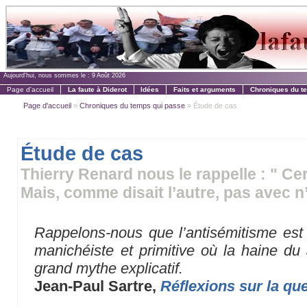
Aujourd'hui, nous sommes le :
9 Août 2026
Page d'accueil
La faute à Diderot
Idées
Faits et arguments
Chroniques du t
Page d'accueil
»
Chroniques du temps qui passe
» Étude de cas
Étude de cas
Thierry Renard nous le rappelle : " Cer
Mais, comme disait l’autre, pas avec n’
Rappelons-nous que l’antisémitisme es
manichéiste et primitive où la haine du 
grand mythe explicatif.
Jean-Paul Sartre,
Réflexions sur la que