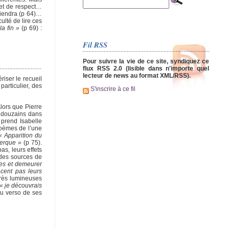
 et de respect…
dviendra (p 64)…
ulté de lire ces
la fin »
(p 69) :
Fil RSS
Pour suivre la vie de ce site, syndiquez ce
flux RSS 2.0 (lisible dans n'importe quel
lecteur de news au format XML/RSS).
riser le recueil
articulier, des
S'inscrire à ce fil
lors que Pierre
u douzains dans
 prend Isabelle
 poèmes de l’une
« Apparition du
nkerque »
(p 75).
as, leurs effets
t des sources de
ses et demeurer
acent pas leurs
très lumineuses
« je découvrais
au verso de ses