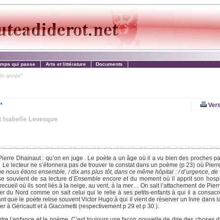
emps qui passe
Arts et littérature
Documents
de année"
"
Vers
 Isabelle Levesque
erre Dhainaut : qu’on en juge . Le poète a un âge où il a vu bien des proches part
e. Le lecteur ne s’étonnera pas de trouver le constat dans un poème (p 23) où Pierr
que nous étions ensemble, / dix ans plus tôt, dans ce même hôpital : / d’urgence, de 
e souvient de sa lecture d’
Ensemble encore
et du moment où il apprit son hospit
ueil où ils sont liés à la neige, au vent, à la mer… On sait l’attachement de Pier
r du Nord comme on sait celui qui le relie à ses petits-enfants à qui il a consa
 que le poète relise souvent Victor Hugo à qui il vient de réserver un livre dans l
r à Géricault et à Giacometti (respectivement p 29 et p 30 ).
re l’enfance et le poème. C’est toujours une façon nouvelle de dire des choses di