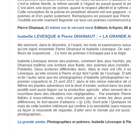
c’est la même liberté, la même vacuité à l’égard du passé quand le prem
C’est alors une leçon de poésie, quand le respect attentif et le rythme
Cette conception de la poésie en perpétuel devenir est une gageure ; cett
poèmes et d’en parler justement. Remarquons en passant que Pierre 
l’inutilité est-elle vraiment flagrante car tous ces poèmes commencent 
Pierre Dhainaut,
Et même sur le versant nord
. Editions Arfuyen, 88 p
Isabelle LEVESQUE & Pierre DHAINAUT : « LA GRANDE A
Me viennent, dans le désordre, à l’esprit, les mots et expressions suiva
qu’ont signé ensemble Pierre Dhainaut et Isabelle Lévesque. On sait qu
fleurs de coquelicots… Ce livre de poèmes n’échappe pas à la règle.
Isabelle Lévesque donne des poèmes, comment dire, plus hachés, plus 
Dhainaut maîtrise une écriture plus fluide, des poèmes plus corsetés
Prédelle). Deux écritures différentes donc. Mais le livre est UN, il
Lévesque, qu’elle envoie à Pierre et qui font l’unité de l’ouvrage. D’a
et de l’autre ainsi que les photographies d’Isabelle (photographier ne 
premier coquelicot, le 15 avril 2017, dans le très mince interstice de c
Même les plantes adventices ont le droit d’exister, surtout dans les poè
positifs sont aussi légion sur la production agricole : elles servent de
nourriture dans des situations non négligeables… Par exemple. Pierre 
fidèles à nous-mêmes, cela n’est permis que si entre les deux protag
différences, ils font œuvre d’alliance »
(p 116). Dont acte ! Quelques mo
mais de cette lumière intérieure qui confine à la sensibilité (sans mauva
sa façon si mouvante de regarder, d’aller vers le monde qui est aussi 
photographies…
La grande année
. Photographies et poèmes. Isabelle Lévesque & Pier