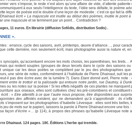
ier vers s’impose, le reste n’est alors qu’une affaire de vide, d’attente patiente
 communiquent à eux seuls l’intelligence du texte, l’idée sera défaite, le poème a
e leçon de poésie est le double d’une leçon de modestie : c’est ce qui fait la diffic
Dhainaut écrit
« La majuscule est inutile au début des poèmes, inutile le point à 
par une majuscule et se terminent par un point… Contradiction ?
ages, 11 euros. En librairie (diffusion Sofédis, distribution Sodis) .
NNEE ».
ntes : errance, cycle des saisons, avril, printemps, œuvre d’alliance…, pour caracté
e cette dernière, non seulement écrit, mais photographie aussi la nature et, en p
syncopés, qu’accentuent encore les mots choisis, les parenthèses, les tirets… A
 mais qui restent souples (groupes de deux tercets dans le cycle des saisons o
 est unique car les deux poètes se complètent par le jeu des photographies que
illeurs, une série de notes, conformément à l’habitude de Pierre Dhainaut, suit les
veut-il pas dire écrire avec de la lumière ?). Dans
Etant donné
avril, Pierre note :
iment entre le trottoir et la palissade qui entoure notre jardin, rue Dautrey, à Du
mes ou les notes sur la poésie ! Si les effets négatifs de ces plantes ne manquent p
 nourriture aux oiseaux, elles sont cultivées chez les pré-colombiens et constituen
écrit :
« Etre attentifs à ce que l’autre nous propose, être disponibles aux surpri
onistes des affinités existent, qui ne demandent qu’à s’approfondir : ils n’eff
ts s’imposent sur les photographies d’Isabelle Lévesque : elles sont très belles, 
is jeu de mots sur le papier), laissons la parole à Pierre Dhainaut encore une fois :
sa façon d’écrire »
… (p 114), à propos des phrases qu’Isabelle Lévesque note 
re Dhainaut. 124 pages. 18€. Éditions L’herbe qui tremble.