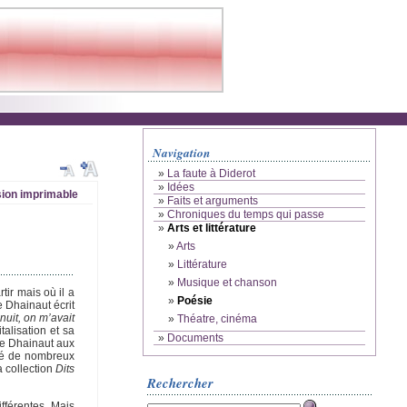
Navigation
»
La faute à Diderot
»
Idées
ion imprimable
»
Faits et arguments
»
Chroniques du temps qui passe
»
Arts et littérature
»
Arts
»
Littérature
»
Musique et chanson
ir mais où il a
»
Poésie
e Dhainaut écrit
nuit, on m’avait
»
Théatre, cinéma
alisation et sa
»
Documents
re Dhainaut aux
cré de nombreux
a collection
Dits
Rechercher
fférentes. Mais