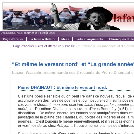
Aujourd'hui, nous sommes le :
6 Août 2026
Page d'accueil
La faute à Diderot
Idées
Faits et arguments
Chroniques du t
Page d'accueil
»
Arts et littérature
»
Poésie
» "Et même le versant nord" et "La gran
"Et même le versant nord" et "La grande année
Lucien Wasselin recommande ces 2 recueils de Pierre Dhainaut et
Pierre DHAINAUT : Et même le versant nord.
C’est une poésie sensible qu’on peut lire dans ce nouveau recueil de Pi
accumulé bien des livres de poèmes et où il peut réfléchir sur la poési
ces vers :
« Mourant, mon père était trop faible / pour parler, rappeler 
opéré, »
. De même Dhainaut se souvient d’Yves Bonnefoy (p 51), il s
disparition… De même, encore, les enfants sont omniprésents dans ce rec
paysages de la plaine des Flandres, du polder des Moëres et de la me
poèmes… C’est toujours le même émerveillement, et il n’est pas étonnant
et maximes de vie
chez
Arfuyen
… Il trouve même le temps de s’intéresse
Ces poèmes sont suivis d’une série de notes où domine le parallèle ent