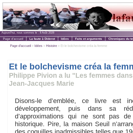
Aujourd'hui, nous sommes le :
8 Août 2026
Page d'accueil
La faute à Diderot
Idées
Faits et arguments
Chroniques du t
Page d'accueil
»
Idées
»
Histoire
» Et le bolchevisme créa la femme
Et le bolchevisme créa la fem
Philippe Pivion a lu "Les femmes dans 
Jean-Jacques Marie
Disons-le d’emblée, ce livre est i
développement, puis dans sa réda
d’approximations qui ne sont pas d
historique. Pire, la maison Seuil n’arra
des coquilles inadmissibles telles que 1